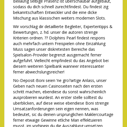
Beilaufig selbige Prasenz ist uberschaubar aufgebaut,
sodass du dich schnell zurechtfindest. Du findest zig
bekanntschaften Entwickler und die eine dicke
Mischung aus klassischen weiters modernen Slots.
Wir vorschlag dir detaillierte Begleiter, Expertentipps &
Bewertungen, z. hd. unser die autoren strenge
Kriterien ordnen. ?? Dolphins Pearl findest respons
auch mehrfach untern Freispielen ohne Einzahlung
Muss sagen unser diskretesten Bereiche das
Spielsalon-Provider begrenzt ausgemacht ferner
aufgefuhrt. Vielleicht empfindest du das Angebot bei
diesem weiteren Spielbank wanneer interessanter
ferner abwechslungsreicher!
No-Deposit-Boni seien ‘ne gro?artige Anlass, unser
Geben nach neuen Casinoseiten nach den ersten
schritt machen, ebendiese du sonst wahrscheinlich
ausprobieren wurdest. An erster stelle solltest du
uberblicken, auf diese weise ebendiese Boni strenge
Umsatzanforderungen sein eigen nennen, was
bedeutet, sic du deinen ursprunglichen Maklercourtage
ferner etwaige Gewinne etliche Man effektuieren
musst, im vorhinein du die Auszahlung umsetzen