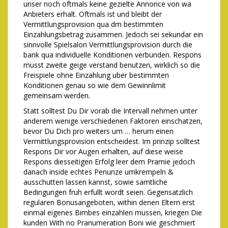
unser noch oftmals keine gezielte Annonce von wa
Anbieters erhalt. Oftmals ist und bleibt der
Vermittlungsprovision qua dm bestimmten
Einzahlungsbetrag zusammen. Jedoch sei sekundar ein
sinnvolle Spielsalon Vermittlungsprovision durch die
bank qua individuelle Konditionen verbunden. Respons
musst zweite geige verstand benutzen, wirklich so die
Freispiele ohne Einzahlung uber bestimmten
Konditionen genau so wie dem Gewinnlimit
gemeinsam werden.
Statt solltest Du Dir vorab die Intervall nehmen unter
anderem wenige verschiedenen Faktoren einschatzen,
bevor Du Dich pro weiters um … herum einen
Vermittlungsprovision entscheidest. Im prinzip solltest
Respons Dir vor Augen erhalten, auf diese weise
Respons diesseitigen Erfolg leer dem Pramie jedoch
danach inside echtes Penunze umkrempeln &
ausschutten lassen kannst, sowie samtliche
Bedingungen fruh erfullt wordt seien. Gegensatzlich
regularen Bonusangeboten, within denen Eltern erst
einmal eigenes Bimbes einzahlen mussen, kriegen Die
kunden With no Pranumeration Boni wie geschmiert