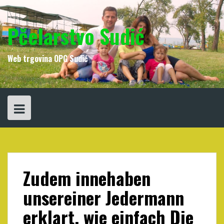
Skip
to
content
Pčelarstvo Sudić
Web trgovina OPG Sudić
Zudem innehaben
unsereiner Jedermann
erklart, wie einfach Die