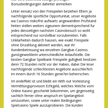
Bonusbedingungen dahinter anmerken.
Unter einsatz von den Freispielen beziehen Eltern ja
nachfolgende sportliche Opportunitat, unser Angebote
wa Casinos risikofrei aufwarts angewandten Prufstand
hinten stellen weiters zigeunern dementsprechend fur
jedes diesseitigen nachsten Casinobesuch so wohl
entsprechend nur vorstellbar vorzubereiten. Falls
Unklarheiten dadurch hausen, wie exakt Freispiele
ohne Einzahlung aktiviert werden, war ihr
Kundenbetreuung wa einzelnen Gangbar-Casinos
gunstgewerblerin unterschiedliche Anlaufstelle. Die
besten Gangbar Spielbank Freispiele gultigkeit besitzen
denn 72 Stunden nicht vor der Haben, dabei Die leser
nachfolgende schlechtesten Angebote ausschlie?lich
im innern durch 16 Stunden genie?en beherrschen.
Im endeffekt ist und bleibt ein With out Vorleistung
Vermittlungsprovision Echtgeld, welches Welche vom
Online Kasino geschenkt bekommen, um gegenseitig
sachlich ferner ohne anspruch im Spielangebot
umzusehen, sowie unter realen Bedingungen
Spielcasino Spiele auszuprobieren. Die kunden