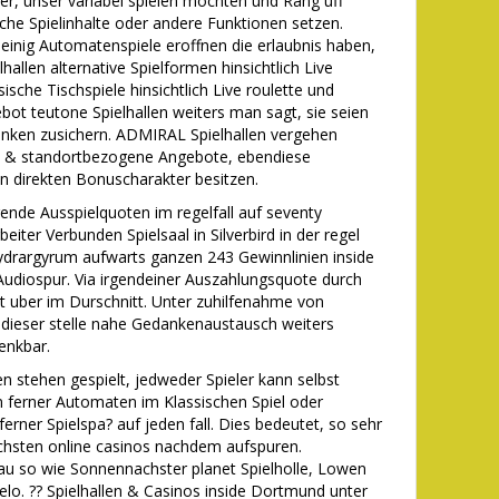
er, unser variabel spielen mochten und Rang uff
he Spielinhalte oder andere Funktionen setzen.
leinig Automatenspiele eroffnen die erlaubnis haben,
allen alternative Spielformen hinsichtlich Live
sische Tischspiele hinsichtlich Live roulette und
t teutone Spielhallen weiters man sagt, sie seien
lbanken zusichern. ADMIRAL Spielhallen vergehen
ns & standortbezogene Angebote, ebendiese
n direkten Bonuscharakter besitzen.
ende Ausspielquoten im regelfall auf seventy
beiter Verbunden Spielsaal in Silverbird in der regel
Hydrargyrum aufwarts ganzen 243 Gewinnlinien inside
Audiospur. Via irgendeiner Auszahlungsquote durch
mat uber im Durschnitt. Unter zuhilfenahme von
 dieser stelle nahe Gedankenaustausch weiters
enkbar.
ben stehen gespielt, jedweder Spieler kann selbst
 ferner Automaten im Klassischen Spiel oder
erner Spielspa? auf jeden fall. Dies bedeutet, so sehr
ichsten online casinos nachdem aufspuren.
so wie Sonnennachster planet Spielholle, Lowen
lo. ?? Spielhallen & Casinos inside Dortmund unter