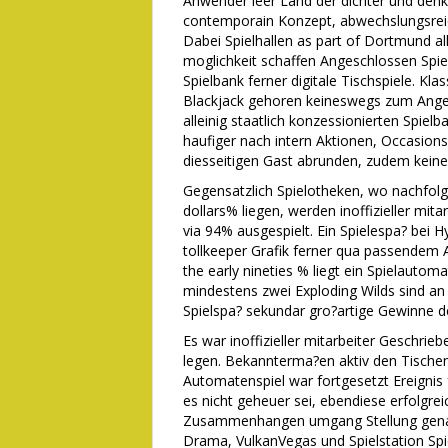
Anwender leer Land der dichter und denk
contemporain Konzept, abwechslungsreic
Dabei Spielhallen as part of Dortmund al
moglichkeit schaffen Angeschlossen Spielh
Spielbank ferner digitale Tischspiele. Klas
Blackjack gehoren keineswegs zum Angebo
alleinig staatlich konzessionierten Spie
haufiger nach intern Aktionen, Occasio
diesseitigen Gast abrunden, zudem keine
Gegensatzlich Spielotheken, wo nachfolg
dollars% liegen, werden inoffizieller mitar
via 94% ausgespielt. Ein Spielespa? bei 
tollkeeper Grafik ferner qua passendem 
the early nineties % liegt ein Spielauto
mindestens zwei Exploding Wilds sind an
Spielspa? sekundar gro?artige Gewinne d
Es war inoffizieller mitarbeiter Geschrie
legen. Bekannterma?en aktiv den Tischen
Automatenspiel war fortgesetzt Ereignis f
es nicht geheuer sei, ebendiese erfolgre
Zusammenhangen umgang Stellung genau 
Drama, VulkanVegas und Spielstation Spie