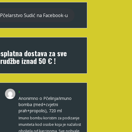
Pčelarstvo Sudić na Facebook-u
splatna dostava za sve
rudžbe iznad 50 € !
Anonimno
o
Pčelinja/imuno
bomba (med+cvjetni
prah+propolis), 720 ml
Imuno bombu koristim za podizanje
imuniteta kod osobe koja je nažalost
oboljela od karcinoma. Sve pohvale