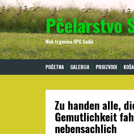
Skip
to
Pčelarstvo 
content
Web trgovina OPG Sudić
POČETNA
GALERIJA
PROIZVODI
KOŠA
Zu handen alle, di
Gemutlichkeit fa
nebensachlich