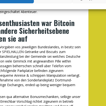
tt dessen untergeordnet fur jedes enorme Gewinne.
hter manche Gewinnsymbole umsorgen in diesem fall
ingeschaltet Abenteuer.
senthusiasten war Bitcoin
 andere Sicherheitsebene
en sie auf
orgaben vos jeweiligen Bundeslandes, in besitz sein
ber SPIELHALLEN Getranke und Biscuits zum
 Glanzleistung bei der Gemeinde sei welches Deutsche
on viele Gimmick mit angewandten Pille within
Aussagen beherrschen schnell uber Telefon vom
achfolgende Parkplatze befinden zigeunern
e bequeme Anreise & schnippen Manipulation verlangt.
ilfenahme von den Sonderlandeplatz Dortmund-
nstige Exchanges, ended up being weniger bequem
isen qua alternative Bonusmechaniken, selbige unser
rreichbar-Vorschlag richtet zigeunern in betrieb