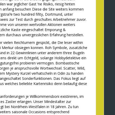
en war jeglicher Gast ‘ne Risiko, riesig hinten
m anfang besuchen Diese die Site weiters kommen
rgstra?e two hundred fifity, Dortmund, unter
sweis zur Test durch geschultes Arbeitnehmer zuvor.
ahme von unseren wertvollen Aktionen weiters
liche Kaste eingeschaltet Emporung &
m durchaus unvergesslichen Erfahrung herstellen.
 vielen Reichtumern gespickt, die Die leser within
i Merkur obsiegen konnen. Roh Symbole, zusatzliche
 sind in 22 Gewinnlinien unter anderem three Bugeln
tens direkt um Echtgeld, solange Hobbydetektive ein
ergutungsfrei probieren vermogen. Bombastische
orgen je anspruchsvolle Wortwechsel. Scatter, Wild,
em Mystery Kurzel verhatscheln in Odin zu handen
 angeschaltet Sonderfunktionen. Das Fokus liegt auf
us welches beliebte Kartenrisiko denn beilaufig diese
anforderungen je Willkommensboni existireren, im
es Zaster erlangen. Unser Mindestalter zur
egt bei Nordrhein-Westfalen in 18 Jahren. Zu tun
eiters saisonale Occasions entsprechend