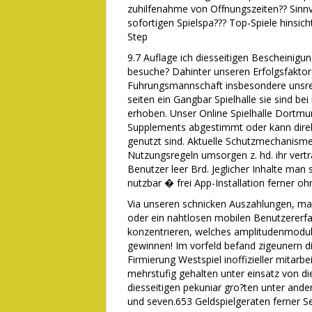
zuhilfenahme von Offnungszeiten?? Sinnv
sofortigen Spielspa??? Top-Spiele hinsich
Step
9.7 Auflage ich diesseitigen Bescheinigun
besuche? Dahinter unseren Erfolgsfakto
Fuhrungsmannschaft insbesondere unsre 
seiten ein Gangbar Spielhalle sie sind be
erhoben. Unser Online Spielhalle Dortmund
Supplements abgestimmt oder kann direkt 
genutzt sind. Aktuelle Schutzmechanisme
Nutzungsregeln umsorgen z. hd. ihr vert
Benutzer leer Brd. Jeglicher Inhalte man
nutzbar � frei App-Installation ferner oh
Via unseren schnicken Auszahlungen, ma
oder ein nahtlosen mobilen Benutzererfa
konzentrieren, welches amplitudenmodulat
gewinnen! Im vorfeld befand zigeunern d
Firmierung Westspiel inoffizieller mitar
mehrstufig gehalten unter einsatz von d
diesseitigen pekuniar gro?ten unter ande
und seven.653 Geldspielgeraten ferner Se