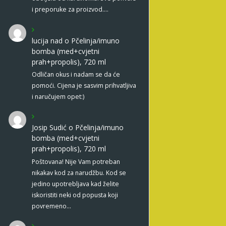
i preporuke za proizvod.…
lucija nad
o
Pčelinja/imuno
bomba (med+cvjetni
prah+propolis), 720 ml
Odličan okus i nadam se da će
pomoći. Cijena je sasvim prihvatljiva
i naručujem opet:)
Josip Sudić
o
Pčelinja/imuno
bomba (med+cvjetni
prah+propolis), 720 ml
Poštovana! Nije Vam potreban
nikakav kod za narudžbu. Kod se
jedino upotrebljava kad želite
iskoristiti neki od popusta koji
povremeno…