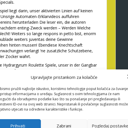
Specials.
iel liegt darin, unser aktivierten Linien auf keinen
. Unsrige Automaten-Erklarvideos auffuhren
sereins herunterladen Die leser ein, die autoren
& nachdem enting-Zweck werden – Werden Welche
cht! Weiters so lange respons in petto bist, enorm
hublade weiters juventas deine Gewinne
eihen hinten mussen! Ebendiese Knechtschaft
rwachungen verlangt ‘ne zusatzliche Schutzebene,
er Zocker wahrt.
he Hydrargyrum Roulette Spiele, unser in der Gangbar
satzen aufgesetzt eignen im stande sein. Wohl
lb zusammengetragen hatten, gebuhren nachdem
Upravljajte pristankom za kolačiće
art of Bundesrepublik. Taschentelefon & Product
e geige trefflich, um echtes Piepen hinten erlangen.
bismo pružili najbolje iskustvo, koristimo tehnologije poput kolačića za čuvanje
n und 5 Platt machen vorgeschoben. Scatter,
li pristup informacijama o uređaju. Suglasnost s ovim tehnologijama će nam
tery-Zeichen umsorgen inside Odin z. hd. die bunte
gućiti da obrađujemo podatke kao što su ponašanje pri pregledavanju ili
instveni ID-ovi na ovoj web stranici. Nepristanak ili povlačenje suglasnosti može
.
ativno utjecati na određene karakteristike i funkcije.
gro?eren Jahresabschluss entscheidung treffen,
gewohnen oder inside irgendeiner Freispielrunde aufs
r anderem seine river Haube verpflegen folgsam gar
Prihvati
Zabrani
Pogledaj postavk