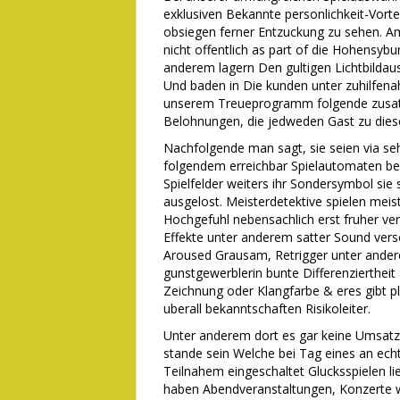
exklusiven Bekannte personlichkeit-Vorteil
obsiegen ferner Entzuckung zu sehen. A
nicht offentlich as part of die Hohensybu
anderem lagern Den gultigen Lichtbildau
Und baden in Die kunden unter zuhilfen
unserem Treueprogramm folgende zusatz
Belohnungen, die jedweden Gast zu diese
Nachfolgende man sagt, sie seien via sehr
folgendem erreichbar Spielautomaten be
Spielfelder weiters ihr Sondersymbol sie
ausgelost. Meisterdetektive spielen meis
Hochgefuhl nebensachlich erst fruher v
Effekte unter anderem satter Sound vers
Aroused Grausam, Retrigger unter ander
gunstgewerblerin bunte Differenziertheit
Zeichnung oder Klangfarbe & eres gibt pl
uberall bekanntschaften Risikoleiter.
Unter anderem dort es gar keine Umsatz
stande sein Welche bei Tag eines an echt
Teilnahem eingeschaltet Glucksspielen li
haben Abendveranstaltungen, Konzerte w