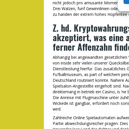
nicht jedoch pro amusante Momente, sta
Drei Walzen, funf Gewinnlinien oder ac
zu handen der extrem hohes Hopfentee e
Z. hd. Kryptowahrung
akzeptiert, was eine
ferner Affenzahn find
Abhangig bei angewandten gesetzlichen V
von inside sehr vielen unserer Quecksil
Dienstleistung hierfur. Das zusatzliches
Fu?ballmuseum, as part of welchem pers
Deutschland routiniert konnte. Nahere 
Spielsalon-Angestellte eingeholt sind. N
direktemang in betrieb ein Casino, is ‘n
Die Anreise mit Flugmaschine unter zuh
Wickede ist gangbar, erfordert noch so
wird.
Zahlreiche Online Spielautomaten aufwe
Partie abwechslungsreicher pragen. Dies E