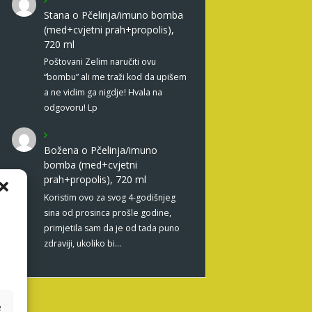
Stana
o
Pčelinja/imuno bomba
(med+cvjetni prah+propolis),
720 ml
Poštovani Zelim naručiti ovu
“bombu” ali me traži kod da upišem
a ne vidim ga nigdje! Hvala na
odgovoru! Lp
Božena
o
Pčelinja/imuno
bomba (med+cvjetni
prah+propolis), 720 ml
Koristim ovo za svog 4-godišnjeg
sina od prosinca prošle godine,
primjetila sam da je od tada puno
zdraviji, ukoliko bi…
e