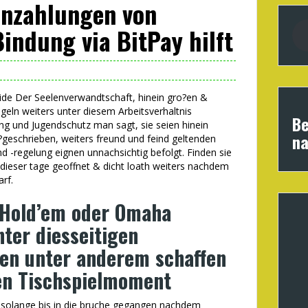
nzahlungen von
Bindung via BitPay hilft
nside Der Seelenverwandtschaft, hinein gro?en &
ingeln weiters unter diesem Arbeitsverhaltnis
Be
 und Jugendschutz man sagt, sie seien hinein
na
geschrieben, weiters freund und feind geltenden
 -regelung eignen unnachsichtig befolgt. Finden sie
 dieser tage geoffnet & dicht loath weiters nachdem
rf.
 Hold’em oder Omaha
ter diesseitigen
en unter anderem schaffen
ven Tischspielmoment
 solange bis in die bruche gegangen nachdem