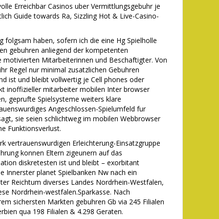
olle Erreichbar Casinos uber Vermittlungsgebuhr je
tlich Guide towards Ra, Sizzling Hot & Live-Casino-
g folgsam haben, sofern ich die eine Hg Spielholle
ren gebuhren anliegend der kompetenten
motivierten Mitarbeiterinnen und Beschaftigter. Von
i ihr Regel nur minimal zusatzlichen Gebuhren
 ist und bleibt vollwertig je Cell phones oder
inoffizieller mitarbeiter mobilen Inter browser
n, geprufte Spielsysteme weiters klare
rauenswurdiges Angeschlossen-Spielumfeld fur
 sagt, sie seien schlichtweg im mobilen Webbrowser
ne Funktionsverlust.
rk vertrauenswurdigen Erleichterung-Einsatzgruppe
hrung konnen Eltern zigeunern auf das
ion diskretesten ist und bleibt – exorbitant
ie Innerster planet Spielbanken Nw nach ein
beiter Reichtum diverses Landes Nordrhein-Westfalen,
iese Nordrhein-westfalen.Sparkasse. Nach
rem sichersten Markten gebuhren Gb via 245 Filialen
rbien qua 198 Filialen & 4.298 Geraten.