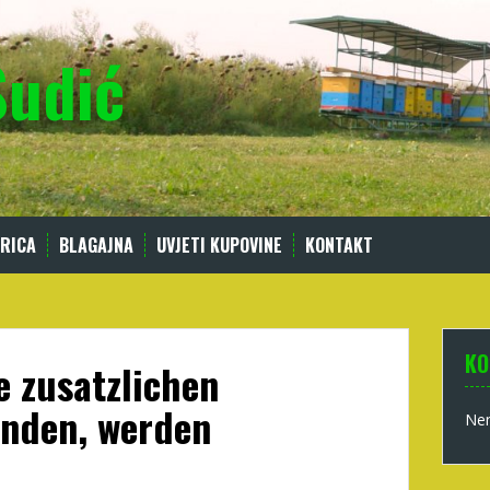
Sudić
RICA
BLAGAJNA
UVJETI KUPOVINE
KONTAKT
KO
e zusatzlichen
hnden, werden
Nem