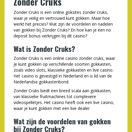
Zonder Cruks
Zonder Cruks is een online goksites zonder cruks,
waar je veilig en vertrouwd kunt gokken. Maar hoe
werkt het precies? Wat zijn de voordelen en nadelen
van gokken bij Zonder Cruks? En hoe kan je een no
deposit bonus verkrijgen bij dit casino?
Wat is Zonder Cruks?
Zonder Cruks is een online casino zonder cruks, waar
je kunt gokken op verschillende soorten gokkasten,
zoals video slots, klassieke gokkasten en live casino.
Het casino is gevestigd in Nederland en is lid van de
Nederlandse gokkastenbond.
Zonder Cruks biedt een breed scala aan gokkasten,
van klassieke fruitmachines tot complexere
videospelletjes. Het casino heeft ook een live casino,
waar je kunt gokken met een live dealer.
Wat zijn de voordelen van gokken
bij Zonder Cruks?