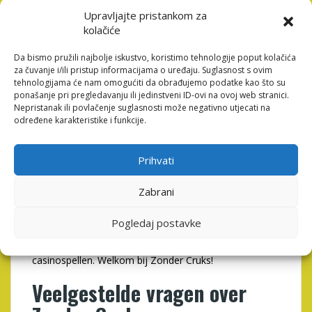
volgt.
Upravljajte pristankom za
Wij zijn ook erg trots op ons veiligheidsbeleid. Wij
kolačiće
gebruiken de laatste beveiligingsmaatregelen om
ervoor te zorgen dat uw gegevens veilig zijn en dat uw
Da bismo pružili najbolje iskustvo, koristimo tehnologije poput kolačića
gokervaring veilig is. Wij werken samen met de beste
za čuvanje i/ili pristup informacijama o uređaju. Suglasnost s ovim
beveiligingsbedrijven om ervoor te zorgen dat onze
tehnologijama će nam omogućiti da obrađujemo podatke kao što su
website altijd veilig is.
ponašanje pri pregledavanju ili jedinstveni ID-ovi na ovoj web stranici.
Nepristanak ili povlačenje suglasnosti može negativno utjecati na
Wij zijn ook erg trots op ons klantenservice. Wij zijn er
određene karakteristike i funkcije.
voor om u te helpen bij elk probleem of vragen. Wij
zijn beschikbaar 24 uur per dag, 7 dagen per week om
u te helpen. Wij bieden ook een breed scala aan
Prihvati
betalingsmethoden om ervoor te zorgen dat u
gemakkelijk kunt gokken.
Zabrani
Wij zijn er om u te laten genieten van de beste
gokervaring zonder de noodzaak om te cruisen. Wij
Pogledaj postavke
zijn er om u te helpen bij elk probleem of vragen. Wij
zijn er om u te laten genieten van de beste
casinospellen. Welkom bij Zonder Cruks!
Veelgestelde vragen over