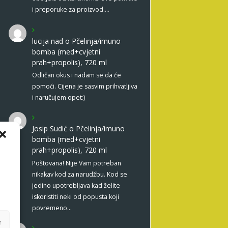
i preporuke za proizvod.…
lucija nad
o
Pčelinja/imuno
bomba (med+cvjetni
prah+propolis), 720 ml
Odličan okus i nadam se da će
pomoći. Cijena je sasvim prihvatljiva
i naručujem opet:)
Josip Sudić
o
Pčelinja/imuno
bomba (med+cvjetni
prah+propolis), 720 ml
Poštovana! Nije Vam potreban
nikakav kod za narudžbu. Kod se
jedino upotrebljava kad želite
iskoristiti neki od popusta koji
povremeno…
e