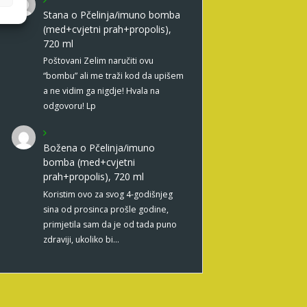
Stana
o
Pčelinja/imuno bomba
(med+cvjetni prah+propolis),
720 ml
Poštovani Zelim naručiti ovu
“bombu” ali me traži kod da upišem
a ne vidim ga nigdje! Hvala na
odgovoru! Lp
Božena
o
Pčelinja/imuno
bomba (med+cvjetni
prah+propolis), 720 ml
Koristim ovo za svog 4-godišnjeg
sina od prosinca prošle godine,
primjetila sam da je od tada puno
zdraviji, ukoliko bi…