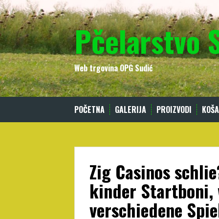
Skip
to
Pčelarstvo 
content
Web trgovina OPG Sudić
POČETNA
GALERIJA
PROIZVODI
KOŠA
Zig Casinos schlie
kinder Startboni,
verschiedene Spiel