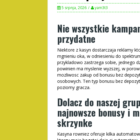
5 srpnja, 2026
yam3t3
Nie wszystkie kampan
przydatne
Niektore z kasyn dostarczaja reklamy k
mgnieniu oka, w odniesieniu do spektru
przykladowo zastrzega sobie, jednego d
powinien ma myslenie wyzszej, w porown
mozliwosc zakup od bonusu bez depozytu
osobowych. Ten typ bonusu bez depozytu
poziomy gracza.
Dolacz do naszej grup
najnowsze bonusy i m
skrzynke
Kasyna rowniez oferuje kilka automatow, 