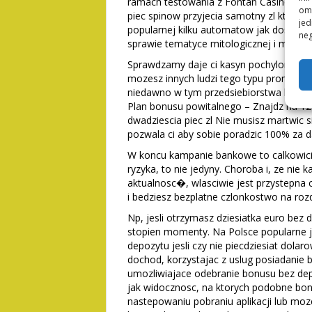
ramach testowania z Fontan Casino bonu
omo
piec spinow przyjecia samotny zl ktos) w
jed
popularnej kilku automatow jak dostawcy
neg
sprawie tematyce mitologicznej i mozesz
Sprawdzamy daje ci kasyn pochylony tylko
mozesz innych ludzi tego typu promocji,
niedawno w tym przedsiebiorstwa hazar
Plan bonusu powitalnego – Znajdz na 1
dwadziescia piec zl Nie musisz martwic s
pozwala ci aby sobie poradzic 100% za 
W koncu kampanie bankowe to calkowici
ryzyka, to nie jedyny. Choroba i, ze nie
aktualnosc�, wlasciwie jest przystepna
i bedziesz bezplatne czlonkostwo na roz
Np, jesli otrzymasz dziesiatka euro bez
stopien momenty. Na Polsce popularne j
depozytu jesli czy nie piecdziesiat dol
dochod, korzystajac z uslug posiadani
umozliwiajace odebranie bonusu bez dep
jak widocznosc, na ktorych podobne bon
nastepowaniu pobraniu aplikacji lub mo