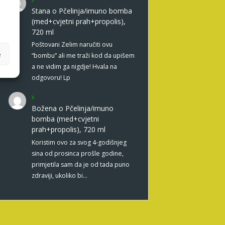
Stana
o
Pčelinja/imuno bomba
(med+cvjetni prah+propolis),
720 ml
Poštovani Zelim naručiti ovu
e
“bombu” ali me traži kod da upišem
a ne vidim ga nigdje! Hvala na
odgovoru! Lp
Božena
o
Pčelinja/imuno
bomba (med+cvjetni
prah+propolis), 720 ml
Koristim ovo za svog 4-godišnjeg
sina od prosinca prošle godine,
primjetila sam da je od tada puno
zdraviji, ukoliko bi…