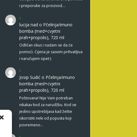
i preporuke za proizvod.…
lucija nad
o
Pčelinja/imuno
bomba (med+cvjetni
prah+propolis), 720 ml
Odličan okus i nadam se da će
pomoći. Cijena je sasvim prihvatljiva
i naručujem opet:)
Josip Sudić
o
Pčelinja/imuno
bomba (med+cvjetni
prah+propolis), 720 ml
Poštovana! Nije Vam potreban
nikakav kod za narudžbu. Kod se
jedino upotrebljava kad želite
iskoristiti neki od popusta koji
povremeno…