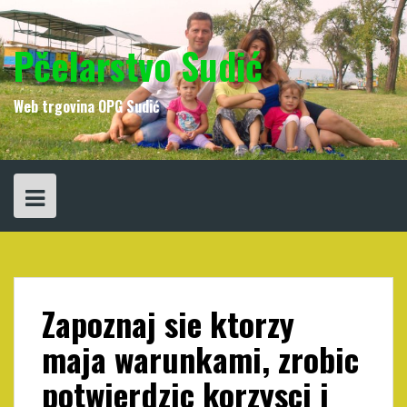
Skip
to
content
Pčelarstvo Sudić
Web trgovina OPG Sudić
Zapoznaj sie ktorzy
maja warunkami, zrobic
potwierdzic korzysci i