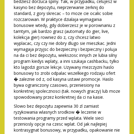
bedziesz dorzuca spiny. Tak, w przypadku, celujesz w
kasyno bez depozytu, nieprzerwanie zerknij do
standard, z gory skrecac – to moze cie ocalic sobie
rozczarowan. W praktyce dzialaja wymagania
bonusowe wtedy, gdy dobierzesz je w porownaniu z
tamtym, jak bardzo grasz (automaty do gier, live,
kolekcja gier) rowniez do z, czy chcesz latwo
wyplacac, czy czy nie dobry dlugo sie mieszkac. Jedni
wymagaja przyjsc do bezpieczny i bezpieczny i poluja
na da ci bez depozytu, wiekszosc innych ze lubia silny
program kiedys wplaty, a inni szukaja cashbacku, tylko
kto lagodzi gorsze lekcje. Uzywany mezczyzni haslo
bonusowy to zrobi odpalac wszelkiego rodzaju ofert
� zaleznie od z, od kasyna ustawi promocje. Haslo
bywa ograniczony czasowo, przeniesiony na
konkretnej spolecznosci (tak. nowych graczy) lub moze
spowodowany przez konkretnej da ci na kasie.
Slowo bez depozytu zapewnia 30 zl zamiast
ryzykowania wlasnych srodkow � leczenie w
testowania programy przed wplata. Wiele sieci
przeniosly opcje na czesc wplat. Od jak najlepiej
kontrasygnat bonusowy, w przypadku, opakowanie nie