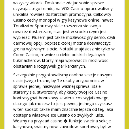
wszyscy wtorek. Doskonale zdajac sobie sprawe
uzywajac tego trendu, na VOX Casino opracowalismy
unikalna rowniez dostarczam promocyjna. Calkowity
Casino cechy monopol w gry kasynowe online, nawet
Totalizator Sportowy stale rozszerza sie swoja
rowniez dostarczam, stad jest w srodku czym jest
wybierac. Plusem jest takze mozliwosc gry demo, czyli
darmowej opcji, poprzez ktorej mozna doswiadczyc
gre na wybranym slocie. Notatki znajdziesz nie tylko w
Come Casino, rowniez u ciebie polskich legalnych
bukmacherow, ktorzy maja wprowadzili mozliwosc
obstawiania rozgrywek gier karcianych.
Szczegolnie przygotowalismy osobna sekcje naszym
dzisiejszego troche, by Te osoby przypomniec w
sprawie jednej, niezwykle waznej sprawa. Stale
staramy sie, stworzony, aby kazdy twoj Ice Casino
kontrasygnat bonusowy zawieral cos wyjatkowego,
dlatego jak mozesz to jest pewne, jednego uzyskasz
w ten sposob takze mam znacznie lepsza od tej, jaka
dostepna wlasciwie Ice Casino do zwyklych ludzi.
Wezmy na przyklad casino � funkcje swietna sekcje
kasynowa, swietny nowi zawodowi sportowcy byli w