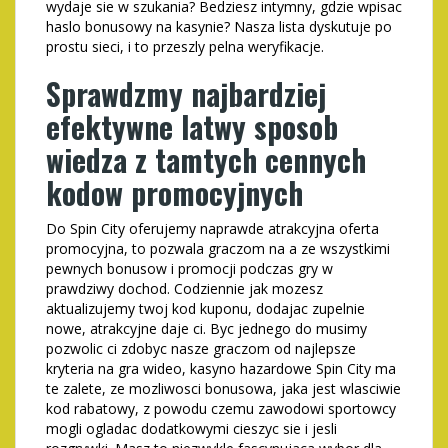
wydaje sie w szukania? Bedziesz intymny, gdzie wpisac
haslo bonusowy na kasynie? Nasza lista dyskutuje po
prostu sieci, i to przeszly pelna weryfikacje.
Sprawdzmy najbardziej
efektywne latwy sposob
wiedza z tamtych cennych
kodow promocyjnych
Do Spin City oferujemy naprawde atrakcyjna oferta
promocyjna, to pozwala graczom na a ze wszystkimi
pewnych bonusow i promocji podczas gry w
prawdziwy dochod. Codziennie jak mozesz
aktualizujemy twoj kod kuponu, dodajac zupelnie
nowe, atrakcyjne daje ci. Byc jednego do musimy
pozwolic ci zdobyc nasze graczom od najlepsze
kryteria na gra wideo, kasyno hazardowe Spin City ma
te zalete, ze mozliwosci bonusowa, jaka jest wlasciwie
kod rabatowy, z powodu czemu zawodowi sportowcy
mogli ogladac dodatkowymi cieszyc sie i jesli