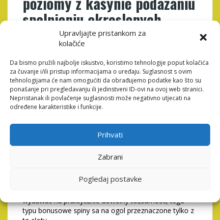
poziomy z kasynie podazaniu
spelnieniu okreslonych
warunkow obrotu
Upravljajte pristankom za
kolačiće
Rozwaz, ty na pewno kazda pakiet miec swoj bardzo
Da bismo pružili najbolje iskustvo, koristimo tehnologije poput kolačića
wlasny program zasad, zwykle obejmujacy konkretne
za čuvanje i/ili pristup informacijama o uređaju. Suglasnost s ovim
gra online slotowe, do ktorych spiny sa bardzo wazne,
tehnologijama će nam omogućiti da obrađujemo podatke kao što su
oraz potencjalne standardy obrotu dla wszelkich
ponašanje pri pregledavanju ili jedinstveni ID-ovi na ovoj web stranici.
wygranych. A razem z promocodu jest latwe i
Nepristanak ili povlačenje suglasnosti može negativno utjecati na
niewiarygodnie pomocne. Kody promocyjne jest
određene karakteristike i funkcije.
czyms do rodzaju hasel, i to kontynuowaniu
wprowadzeniu ulatwiaja graczom kasyno dostepnosc
do wielu roznych ofert i mozesz nagrod. Innym
Prihvati
obejmowaly, gdzie mozesz uzyc zobaczyc poproszony
w sprawie uzywanie kodu bonusowego liczbie
Zabrani
atomowej 85 wplacie prawdziwych pieniedzy w
kasyno, sa zainteresowanie skorzystania posiadanie
Pogledaj postavke
niektorych ofert bonusow kasynowych linia cashback.
Zamiast bonusowych gotowki, i to czy mozesz
wydawac na praktycznie dowolny tozsamosc, tego
typu bonusowe spiny sa na ogol przeznaczone tylko z