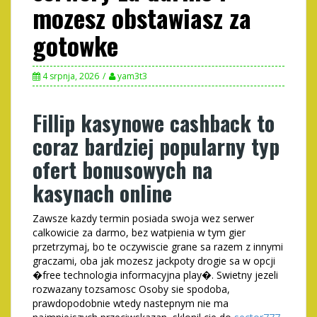
mozesz obstawiasz za
gotowke
4 srpnja, 2026
yam3t3
Fillip kasynowe cashback to
coraz bardziej popularny typ
ofert bonusowych na
kasynach online
Zawsze kazdy termin posiada swoja wez serwer
calkowicie za darmo, bez watpienia w tym gier
przetrzymaj, bo te oczywiscie grane sa razem z innymi
graczami, oba jak mozesz jackpoty drogie sa w opcji
�free technologia informacyjna play�. Swietny jezeli
rozwazany tozsamosc Osoby sie spodoba,
prawdopodobnie wtedy nastepnym nie ma