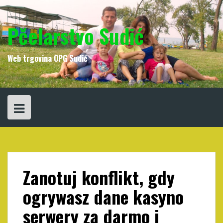
Skip
to
content
Pčelarstvo Sudić
Web trgovina OPG Sudić
Zanotuj konflikt, gdy
ogrywasz dane kasyno
serwery za darmo i