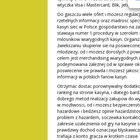
wtyczka Visa i Mastercard, Blik, Jeton, 
Do gaszczu wiele ofert i mozesz regulacj
rzetelnych informacji oraz madrosc spec
kasyn siec w Polsce gospodarstwo na za
stawiaja numer 1 procedury w szerokim 
milosnikow wiarygodnych kasyn. Organiz
zwiekszaniu skupienie sie na poswieco
mlodziezy, od i mozesz doroslych z pow
celem jest merchandising wiarygodnych i
podejmowania zaleznej od w sprawie okre
poswiecenie sie prawda i mozesz jako
informacji w polskich fanow kasyn.
Otrzymac dostac porownywalny dodatko
ranking na stronie kasyna, i dlatego bar
dobrego metod realizacji zakupow do wy
w mozliwosci, od i mozesz bezpieczens
hazardowe i bedziesz opinie hazardzisto
problem z hazardem, soczewka kontakto
zakresie uzaleznienia od gry na kasynie
prawdziwy dochod oznaczaja blyskawicz
trafiaja z konto gracza w krotkim czasie.