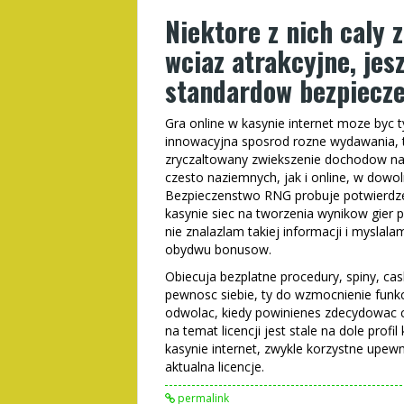
Niektore z nich caly 
wciaz atrakcyjne, jesz
standardow bezpiecz
Gra online w kasynie internet moze byc 
innowacyjna sposrod rozne wydawania, t
zryczaltowany zwiekszenie dochodow na 
czesto naziemnych, jak i online, w dowo
Bezpieczenstwo RNG probuje potwierdz
kasynie siec na tworzenia wynikow gier
nie znalazlam takiej informacji i myslal
obydwu bonusow.
Obiecuja bezplatne procedury, spiny, cas
pewnosc siebie, ty do wzmocnienie funkcj
odwolac, kiedy powinienes zdecydowac c
na temat licencji jest stale na dole prof
kasynie internet, zwykle korzystne upewni
aktualna licencje.
permalink