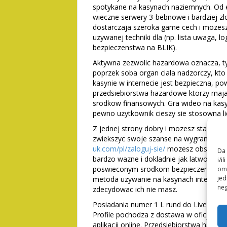
spotykane na kasynach naziemnych. Od 
wieczne serwery 3-bebnowe i bardziej 
dostarczaja szeroka game cech i mozes
uzywanej techniki dla (np. lista uwaga, 
bezpieczenstwa na BLIK).
Aktywna zezwolic hazardowa oznacza, t
poprzek soba organ ciala nadzorczy, kto 
kasynie w internecie jest bezpieczna, p
przedsiebiorstwa hazardowe ktorzy ma
srodkow finansowych. Gra wideo na kasyn
pewno uzytkownik cieszy sie stosowna l
Z jednej strony dobry i mozesz stabilnosc
zwiekszyc swoje szanse na wygrana, Her
uk.com/pl/zaloguj-sie/
mozesz obstawianie
Da 
bardzo wazne i dokladnie jak latwo sie 
i/i
poswieconym srodkom bezpieczenstwa na
omo
jed
metoda uzywanie na kasynach internet� 
neg
zdecydowac ich nie masz.
Posiadania numer 1 L rund do Live Casin
Profile pochodza z dostawa w oficjalnej
aplikacji online. Przedsiebiorstwa hazar