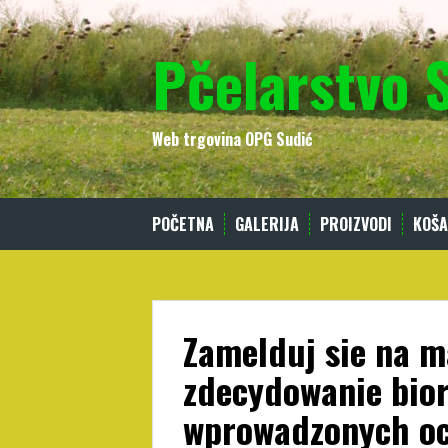
Skip
to
Pčelarstvo 
content
Web trgovina OPG Sudić
POČETNA
GALERIJA
PROIZVODI
KOŠA
Zamelduj sie na m
zdecydowanie bio
wprowadzonych ocz