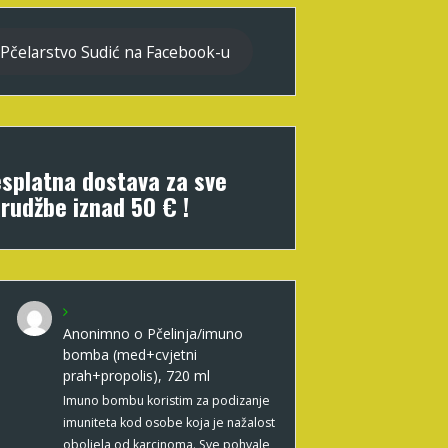
Pčelarstvo Sudić na Facebook-u
splatna dostava za sve
rudžbe iznad 50 € !
Anonimno
o
Pčelinja/imuno
bomba (med+cvjetni
prah+propolis), 720 ml
Imuno bombu koristim za podizanje
imuniteta kod osobe koja je nažalost
oboljela od karcinoma. Sve pohvale