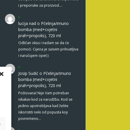
i preporuke za proizvod.…
lucija nad
o
Pčelinja/imuno
bomba (med+cvjetni
prah+propolis), 720 ml
Odličan okus i nadam se da će
pomoći. Cijena je sasvim prihvatljiva
i naručujem opet:)
Josip Sudić
o
Pčelinja/imuno
bomba (med+cvjetni
prah+propolis), 720 ml
Poštovana! Nije Vam potreban
nikakav kod za narudžbu. Kod se
jedino upotrebljava kad želite
iskoristiti neki od popusta koji
povremeno…
e