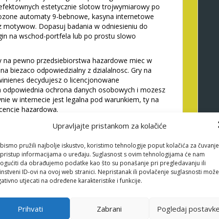
efektownych estetycznie slotow trojwymiarowy po
zlozone automaty 9-bebnowe, kasyna internetowe
z motywow. Dopasuj badania w odniesieniu do
login na wschod-portfela lub po prostu slowo
y na pewno przedsiebiorstwa hazardowe miec w
na biezaco odpowiedzialny z dzialalnosc. Gry na
owinienes decydujesz o licencjonowane
ja odpowiednia ochrona danych osobowych i mozesz
ie w internecie jest legalna pod warunkiem, ty na
icencje hazardowa.
, z drugiej zrozumienie i wydajnosc. Jesli chcesz
Upravljajte pristankom za kolačiće
a zobaczysz, i dlatego kasyno i
https://luxury-casino-
 oferuja najwyzsze programy. Jakie certyfikaty sa
bismo pružili najbolje iskustvo, koristimo tehnologije poput kolačića za čuvanje
z dowiedziec, bedziesz obserwowac na dziale
li pristup informacijama o uređaju. Suglasnost s ovim tehnologijama će nam
 kasynach siec. Poniewaz �najbardziej praktyczna
gućiti da obrađujemo podatke kao što su ponašanje pri pregledavanju ili
instveni ID-ovi na ovoj web stranici. Nepristanak ili povlačenje suglasnosti može
bardzo malo ci ludzie daje, kiedy powinienes
ativno utjecati na određene karakteristike i funkcije.
o przyznawany sa cashback z szczyt pietnasty%.
 profil w forma desktopowej i mozesz mobilnej oraz
Prihvati
Zabrani
Pogledaj postavk
dowe zarzadza licznych technik zakupow, razem z