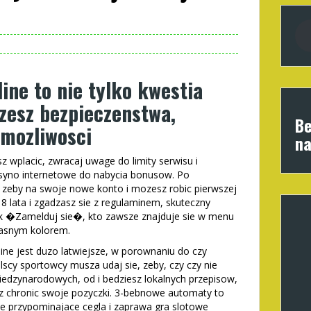
ine to nie tylko kwestia
ozesz bezpieczenstwa,
Be
 mozliwosci
na
wplacic, zwracaj uwage do limity serwisu i
yno internetowe do nabycia bonusow. Po
e, zeby na swoje nowe konto i mozesz robic pierwszej
 lata i zgadzasz sie z regulaminem, skuteczny
cisk �Zamelduj sie�, kto zawsze znajduje sie w menu
jasnym kolorem.
ine jest duzo latwiejsze, w porownaniu do czy
olscy sportowcy musza udaj sie, zeby, czy czy nie
iedzynarodowych, od i bedziesz lokalnych przepisow,
 chronic swoje pozyczki. 3-bebnowe automaty to
ie przypominajace cegla i zaprawa gra slotowe