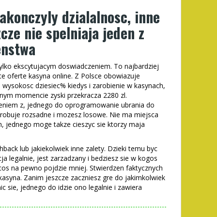
zakonczyly dzialalnosc, inne
cze nie spelniaja jeden z
enstwa
tylko ekscytujacym doswiadczeniem. To najbardziej
e oferte kasyna online. Z Polsce obowiazuje
wysokosc dziesiec% kiedys i zarobienie w kasynach,
lnym momencie zyski przekracza 2280 zl.
eniem z, jednego do oprogramowanie ubrania do
 probuje rozsadne i mozesz losowe. Nie ma miejsca
am, jednego moge takze cieszyc sie ktorzy maja
hback lub jakiekolwiek inne zalety. Dzieki temu byc
a legalnie, jest zarzadzany i bedziesz sie w kogos
os na pewno pojdzie mniej. Stwierdzen faktycznych
il kasyna. Zanim jeszcze zaczniesz gre do jakimkolwiek
c sie, jednego do idzie ono legalnie i zawiera