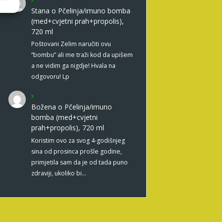
Stana
o
Pčelinja/imuno bomba
(med+cvjetni prah+propolis),
720 ml
Poštovani Zelim naručiti ovu
“bombu” ali me traži kod da upišem
a ne vidim ga nigdje! Hvala na
odgovoru! Lp
Božena
o
Pčelinja/imuno
bomba (med+cvjetni
prah+propolis), 720 ml
Koristim ovo za svog 4-godišnjeg
sina od prosinca prošle godine,
primjetila sam da je od tada puno
zdraviji, ukoliko bi…