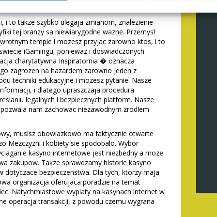
karty przedplacone Utorg PSCD oraz kryptowaluty.
i, i to takze szybko ulegaja zmianom, znalezienie
yfiki tej branzy sa niewiarygodne wazne. Przemysl
wrotnym tempie i mozesz przyjac zarowno ktos, i to
swiecie iGamingu, poniewaz i doswiadczonych
acja charytatywna Inspiratornia � oznacza
nego zagrozen na hazardem zarowno jeden z
odu techniki edukacyjne i mozesz pytanie. Nasze
nformacji, i dlatego upraszczaja procedura
slaniu legalnych i bezpiecznych platform. Nasze
sc pozwala nam zachowac niezawodnym zrodlem
wy, musisz obowiazkowo ma faktycznie otwarte
dzo Mezczyzni i kobiety sie spodobalo. Wybor
ciaganie kasyno internetowe jest niezbedny a moze
twa zakupow. Takze sprawdzamy historie kasyno
w dotyczace bezpieczenstwa. Dla tych, ktorzy maja
wa organizacja oferujaca poradzie na temat
 siec. Natychmiastowe wyplaty na kasynach internet w
ne operacja transakcji, z powodu czemu wygrana