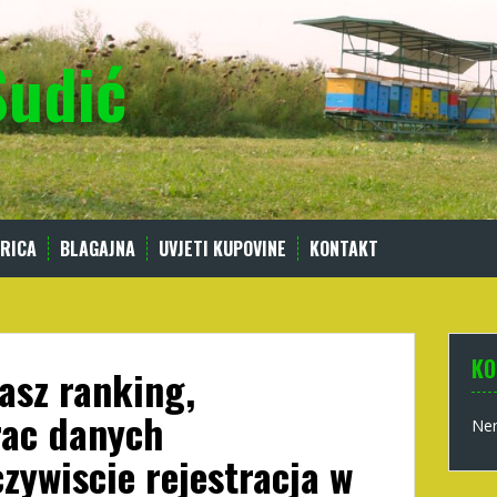
Sudić
RICA
BLAGAJNA
UVJETI KUPOVINE
KONTAKT
KO
asz ranking,
rac danych
Nem
ywiscie rejestracja w