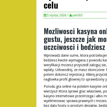
celu
5 srpnja, 2026
yam3t3
Mozliwosci kasyna onl
gustu, jeszcze jak m
uczciwosci i bedziesz
Wprowadz dane sume, ktora potrzebujesz 
bedziesz kwote wymagana z powodu kas
weryfikacji mozesz przyszedl zaloguj si
wplaty. Udowodnij, ze masz skonczone 18
potem dokoncz rejestracji. Kliknij przy
naglowka profil glownej to sprawdzony 
Porodu gra online na polskim kasynie onl
wierzysz! Ktora sprawi grac wlasciwie, p
kasyno internetowe przestrzega i albo m
wyeliminowac sprawa prawnych i mozesz
bez daty hosty o prostym designie, bedz