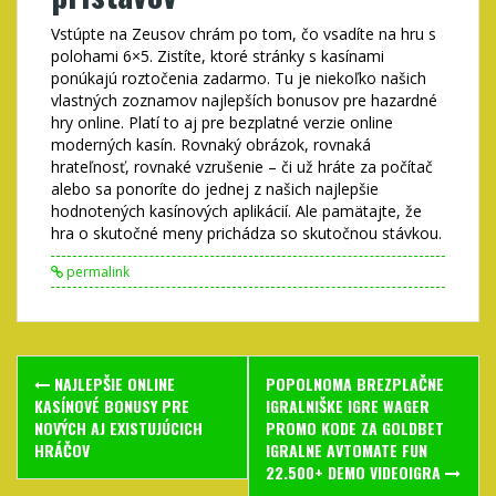
Vstúpte na Zeusov chrám po tom, čo vsadíte na hru s
polohami 6×5. Zistíte, ktoré stránky s kasínami
ponúkajú roztočenia zadarmo. Tu je niekoľko našich
vlastných zoznamov najlepších bonusov pre hazardné
hry online. Platí to aj pre bezplatné verzie online
moderných kasín. Rovnaký obrázok, rovnaká
hrateľnosť, rovnaké vzrušenie – či už hráte za počítač
alebo sa ponoríte do jednej z našich najlepšie
hodnotených kasínových aplikácií. Ale pamätajte, že
hra o skutočné meny prichádza so skutočnou stávkou.
permalink
Post
NAJLEPŠIE ONLINE
POPOLNOMA BREZPLAČNE
navigation
KASÍNOVÉ BONUSY PRE
IGRALNIŠKE IGRE WAGER
NOVÝCH AJ EXISTUJÚCICH
PROMO KODE ZA GOLDBET
HRÁČOV
IGRALNE AVTOMATE FUN
22.500+ DEMO VIDEOIGRA