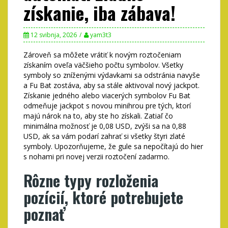
získanie, iba zábava!
12 svibnja, 2026
yam3t3
Zároveň sa môžete vrátiť k novým roztočeniam
získaním oveľa väčšieho počtu symbolov. Všetky
symboly so zníženými výdavkami sa odstránia navyše
a Fu Bat zostáva, aby sa stále aktivoval nový jackpot.
Získanie jedného alebo viacerých symbolov Fu Bat
odmeňuje jackpot s novou minihrou pre tých, ktorí
majú nárok na to, aby ste ho získali. Zatiaľ čo
minimálna možnosť je 0,08 USD, zvýši sa na 0,88
USD, ak sa vám podarí zahrať si všetky štyri zlaté
symboly.
Upozorňujeme, že gule sa nepočítajú do hier
s nohami pri novej verzii roztočení zadarmo.
Rôzne typy rozloženia
pozícií, ktoré potrebujete
poznať