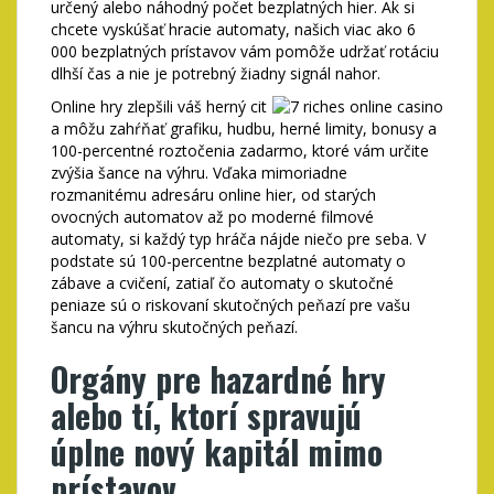
určený alebo náhodný počet bezplatných hier. Ak si
chcete vyskúšať hracie automaty, našich viac ako 6
000 bezplatných prístavov vám pomôže udržať rotáciu
dlhší čas a nie je potrebný žiadny signál nahor.
Online hry zlepšili váš herný cit
a môžu zahŕňať grafiku, hudbu, herné limity, bonusy a
100-percentné roztočenia zadarmo, ktoré vám určite
zvýšia šance na výhru. Vďaka mimoriadne
rozmanitému adresáru online hier, od starých
ovocných automatov až po moderné filmové
automaty, si každý typ hráča nájde niečo pre seba. V
podstate sú 100-percentne bezplatné automaty o
zábave a cvičení, zatiaľ čo automaty o skutočné
peniaze sú o riskovaní skutočných peňazí pre vašu
šancu na výhru skutočných peňazí.
Orgány pre hazardné hry
alebo tí, ktorí spravujú
úplne nový kapitál mimo
prístavov