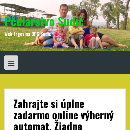
Skip
to
content
Pčelarstvo Sudić
Web trgovina OPG Sudić
Zahrajte si úplne
zadarmo online výherný
automat. Žiadne