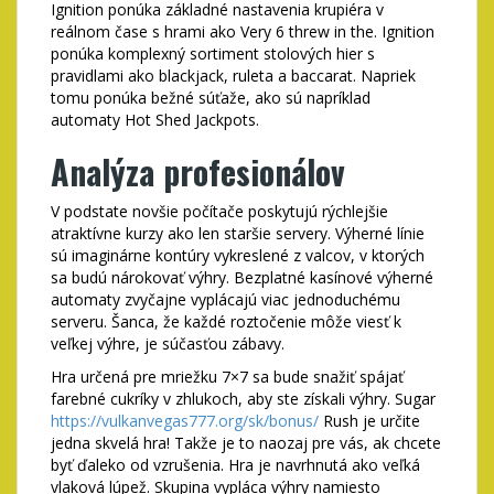
Ignition ponúka základné nastavenia krupiéra v
reálnom čase s hrami ako Very 6 threw in the. Ignition
ponúka komplexný sortiment stolových hier s
pravidlami ako blackjack, ruleta a baccarat. Napriek
tomu ponúka bežné súťaže, ako sú napríklad
automaty Hot Shed Jackpots.
Analýza profesionálov
V podstate novšie počítače poskytujú rýchlejšie
atraktívne kurzy ako len staršie servery. Výherné línie
sú imaginárne kontúry vykreslené z valcov, v ktorých
sa budú nárokovať výhry. Bezplatné kasínové výherné
automaty zvyčajne vyplácajú viac jednoduchému
serveru. Šanca, že každé roztočenie môže viesť k
veľkej výhre, je súčasťou zábavy.
Hra určená pre mriežku 7×7 sa bude snažiť spájať
farebné cukríky v zhlukoch, aby ste získali výhry. Sugar
https://vulkanvegas777.org/sk/bonus/
Rush je určite
jedna skvelá hra! Takže je to naozaj pre vás, ak chcete
byť ďaleko od vzrušenia. Hra je navrhnutá ako veľká
vlaková lúpež. Skupina vypláca výhry namiesto