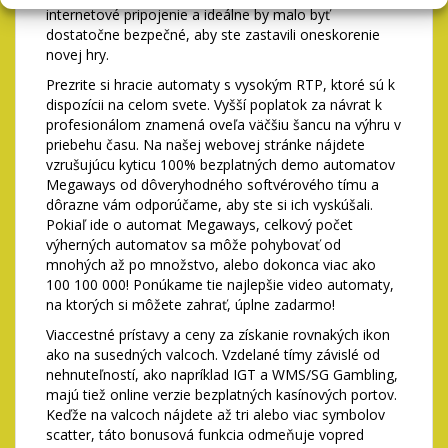
internetové pripojenie a ideálne by malo byť
dostatočne bezpečné, aby ste zastavili oneskorenie
novej hry.
Prezrite si hracie automaty s vysokým RTP, ktoré sú k
dispozícii na celom svete. Vyšší poplatok za návrat k
profesionálom znamená oveľa väčšiu šancu na výhru v
priebehu času. Na našej webovej stránke nájdete
vzrušujúcu kyticu 100% bezplatných demo automatov
Megaways od dôveryhodného softvérového tímu a
dôrazne vám odporúčame, aby ste si ich vyskúšali.
Pokiaľ ide o automat Megaways, celkový počet
výherných automatov sa môže pohybovať od
mnohých až po množstvo, alebo dokonca viac ako
100 100 000! Ponúkame tie najlepšie video automaty,
na ktorých si môžete zahrať, úplne zadarmo!
Viaccestné prístavy a ceny za získanie rovnakých ikon
ako na susedných valcoch. Vzdelané tímy závislé od
nehnuteľností, ako napríklad IGT a WMS/SG Gambling,
majú tiež online verzie bezplatných kasínových portov.
Keďže na valcoch nájdete až tri alebo viac symbolov
scatter, táto bonusová funkcia odmeňuje vopred