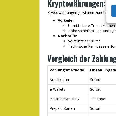
Kryptowährungen: Vor
Kryptowährungen gewinnen zunehmend an 
Vorteile:
Unmittelbare Transaktionen
Hohe Sicherheit und Anonym
Nachteile:
Volatilität der Kurse
Technische Kenntnisse erfor
Vergleich der Zahlu
Zahlungsmethode
Einzahlungsd
Kreditkarten
Sofort
e-Wallets
Sofort
Banküberweisung
1-3 Tage
Prepaid-Karten
Sofort