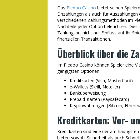
Das
Pledoo Casino
bietet seinen Spielern
Einzahlungen als auch für Auszahlungen e
verschiedenen Zahlungsmethoden im Ple
Nachteile jeder Option beleuchten. Dies i
Zahlungsart nicht nur Einfluss auf Ihr Spi
finanziellen Transaktionen.
Überblick über die 
Im Pledoo Casino können Spieler eine Vi
gängigsten Optionen:
Kreditkarten (Visa, MasterCard)
e-Wallets (Skrill, Neteller)
Banküberweisung
Prepaid-Karten (Paysafecard)
Kryptowährungen (Bitcoin, Ethere
Kreditkarten: Vor- un
Kreditkarten sind eine der am häufigst
bieten sowohl Sicherheit als auch Schnelli