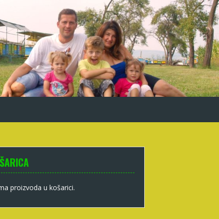
ŠARICA
a proizvoda u košarici.