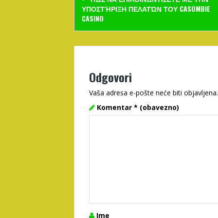
navigation
ΥΠΟΣΤΉΡΙΞΗ ΠΕΛΑΤΏΝ ΤΟΥ CASOMBIE
CASINO
Odgovori
Vaša adresa e-pošte neće biti objavljena.
Komentar
* (obavezno)
Ime