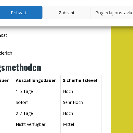
- und Nachteile
Prihvati
Zabrani
Pogledaj postavk
Beliebtheit im Online-Glücksspiel.
ität
derlich
ngsmethoden
auer
Auszahlungsdauer
Sicherheitslevel
1-5 Tage
Hoch
Sofort
Sehr Hoch
2-7 Tage
Hoch
Nicht verfügbar
Mittel