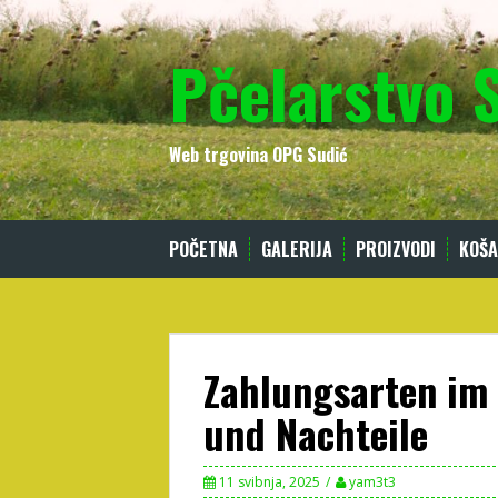
Skip
to
Pčelarstvo 
content
Web trgovina OPG Sudić
POČETNA
GALERIJA
PROIZVODI
KOŠA
Zahlungsarten im 
und Nachteile
11 svibnja, 2025
yam3t3