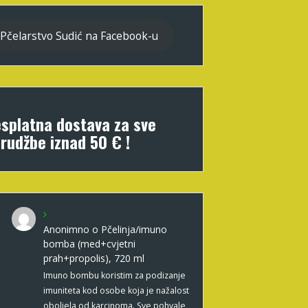
Pčelarstvo Sudić na Facebook-u
splatna dostava za sve
rudžbe iznad 50 € !
Anonimno
o
Pčelinja/imuno
bomba (med+cvjetni
prah+propolis), 720 ml
Imuno bombu koristim za podizanje
imuniteta kod osobe koja je nažalost
oboljela od karcinoma. Sve pohvale