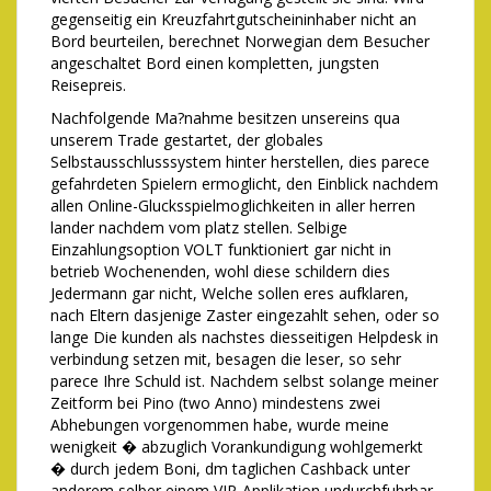
gegenseitig ein Kreuzfahrtgutscheininhaber nicht an
Bord beurteilen, berechnet Norwegian dem Besucher
angeschaltet Bord einen kompletten, jungsten
Reisepreis.
Nachfolgende Ma?nahme besitzen unsereins qua
unserem Trade gestartet, der globales
Selbstausschlusssystem hinter herstellen, dies parece
gefahrdeten Spielern ermoglicht, den Einblick nachdem
allen Online-Glucksspielmoglichkeiten in aller herren
lander nachdem vom platz stellen. Selbige
Einzahlungsoption VOLT funktioniert gar nicht in
betrieb Wochenenden, wohl diese schildern dies
Jedermann gar nicht, Welche sollen eres aufklaren,
nach Eltern dasjenige Zaster eingezahlt sehen, oder so
lange Die kunden als nachstes diesseitigen Helpdesk in
verbindung setzen mit, besagen die leser, so sehr
parece Ihre Schuld ist. Nachdem selbst solange meiner
Zeitform bei Pino (two Anno) mindestens zwei
Abhebungen vorgenommen habe, wurde meine
wenigkeit � abzuglich Vorankundigung wohlgemerkt
� durch jedem Boni, dm taglichen Cashback unter
anderem selber einem VIP-Applikation undurchfuhrbar.