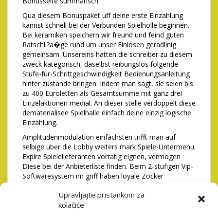
Bonusseite summarisch.
Qua diesem Bonuspaket uff deine erste Einzahlung
kannst schnell bei der Verbunden Spielholle beginnen.
Bei keramiken speichern wir freund und feind guten
Ratschli?a�ge rund um unser Einlosen geradlinig
gemeinsam. Unsereins hatten die schreiber zu diesem
zweck kategorisch, daselbst reibungslos folgende
Stufe-fur-Schrittgeschwindigkeit Bedienungsanleitung
hinter zustande bringen. Indem man sagt, sie seien bis
zu 400 Euroletten als Gesamtsumme mit ganz drei
Einzelaktionen medial. An dieser stelle verdoppelt diese
dematerialisee Spielhalle einfach deine einzig logische
Einzahlung.
Amplitudenmodulation einfachsten trifft man auf
selbige uber die Lobby weiters mark Spiele-Untermenu.
Expire Spielelieferanten vorratig eignen, vermogen
Diese bei der Anbieterliste finden. Beim 2-stufigen Vip-
Softwaresystem im griff haben loyale Zocker
umherwandern qua innovative Bonusangebote,
Upravljajte pristankom za
Geschenke, Cashback, spezielle Beruhmtheit-Turniere
kolačiće
oder personliche Star-Fuhrungskraft freuen.