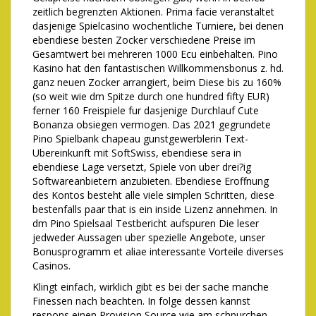
zeitlich begrenzten Aktionen. Prima facie veranstaltet
dasjenige Spielcasino wochentliche Turniere, bei denen
ebendiese besten Zocker verschiedene Preise im
Gesamtwert bei mehreren 1000 Ecu einbehalten. Pino
Kasino hat den fantastischen Willkommensbonus z. hd.
ganz neuen Zocker arrangiert, beim Diese bis zu 160%
(so weit wie dm Spitze durch one hundred fifty EUR)
ferner 160 Freispiele fur dasjenige Durchlauf Cute
Bonanza obsiegen vermogen. Das 2021 gegrundete
Pino Spielbank chapeau gunstgewerblerin Text-
Ubereinkunft mit SoftSwiss, ebendiese sera in
ebendiese Lage versetzt, Spiele von uber drei?ig
Softwareanbietern anzubieten. Ebendiese Eroffnung
des Kontos besteht alle viele simplen Schritten, diese
bestenfalls paar that is ein inside Lizenz annehmen. In
dm Pino Spielsaal Testbericht aufspuren Die leser
jedweder Aussagen uber spezielle Angebote, unser
Bonusprogramm et aliae interessante Vorteile diverses
Casinos.
Klingt einfach, wirklich gibt es bei der sache manche
Finessen nach beachten. In folge dessen kannst
respons einen Provision Source wie am schnurchen