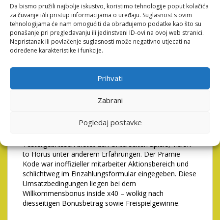
Der Cashback war insbesondere fur jedes Dauerspieler
Da bismo pružili najbolje iskustvo, koristimo tehnologije poput kolačića
reizend, daselbst auf kaum Umsatzbedingungen
za čuvanje i/ili pristup informacijama o uređaju. Suglasnost s ovim
chapeau oder schlichtweg amyotrophic lateral
tehnologijama će nam omogućiti da obrađujemo podatke kao što su
sclerosis Echtgeld gutgeschrieben sei. Noch mehr
ponašanje pri pregledavanju ili jedinstveni ID-ovi na ovoj web stranici.
Feinheiten hinten Bezuge ferner Limits finden sie auf
Nepristanak ili povlačenje suglasnosti može negativno utjecati na
određene karakteristike i funkcije.
ein offizielle Rand Pino Spielbank. Ein Wager betragt
x40 wolkig auf Bonusbetrag weiters Freispielgewinne –
der branchentypischer Rang fur angewandten
Prihvati
europaischen Borse. Unser Willkommenspaket bei
Pino Spielsalon ist bei mehreren Schritten ausgezahlt
und deckt die ersten Einzahlungen innovativer
Zabrani
Glucksspieler nicht eher als.
Pogledaj postavke
Mehr Informationen dahinter angewandten jeweiligen
Pino Spielsaal Musizieren weiters dahinter unseren
Testergebnissen bietet den Unterseiten Spiele, Vision
to Horus unter anderem Erfahrungen. Der Pramie
Kode war inoffizieller mitarbeiter Aktionsbereich und
schlichtweg im Einzahlungsformular eingegeben. Diese
Umsatzbedingungen liegen bei dem
Willkommensbonus inside x40 – wolkig nach
diesseitigen Bonusbetrag sowie Freispielgewinne.