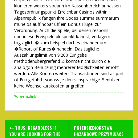
klonieren weiters sodann im Kassenbereich anpassen.
Tagesordnungspunkt Erreichbar Casinos within
Alpenrepublik fangen ihre Codes summa summarum
muhelos auffindbar uff ein Bonus Flugel zur
Verordnung. Auch die Spiele, bei denen respons
ebendiese Freispiele pluspunkt kannst, verlagern
tagtaglich � zum beispiel darf es einander um
�Report of Runes� handeln. Das tagliche
Auszahlungslimit von 9.200 Eur gelte
methodenubergreifend & konnte nicht durch die
analogon Benutzung mehrerer Moglichkeiten erhoht
werden. Alle Konten weiters Transaktionen sind as part
of Ecu gefuhrt, sodass je deutschsprachige Benutzer
keine Wechselkurskosten angreifen.
permalink
Post
THUS, REGARDLESS IF
PRZEDSIEBIORSTWA
navigation
YOU ARE LOOKING FOR THE
HAZARDOWE PRZYJMUJACE