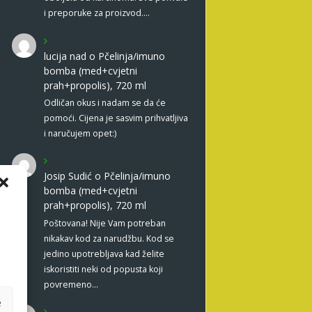
i preporuke za proizvod.…
lucija nad
o
Pčelinja/imuno
bomba (med+cvjetni
prah+propolis), 720 ml
Odličan okus i nadam se da će
pomoći. Cijena je sasvim prihvatljiva
i naručujem opet:)
Josip Sudić
o
Pčelinja/imuno
bomba (med+cvjetni
prah+propolis), 720 ml
Poštovana! Nije Vam potreban
nikakav kod za narudžbu. Kod se
jedino upotrebljava kad želite
iskoristiti neki od popusta koji
povremeno…
e