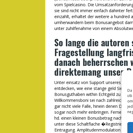
vom Spielcasino. Die Umsatzanforderung
sie sind nicht immer einfach dahinter fer
einzahlt, erhaltet der weitere a hundred
umherwandern beim Bonusangebot damit e
unter zuhilfenahme von einem Absolutwer
So lange die autoren
Fragestellung langfr
danach beherrschen w
direktemang unser B
Unter einsatz von Support unseres Berec
entdecken, wie eine stange geld Sie rea
Da 
Bonusguthaben within Echtgeld zu versc
i/i
Willkommensboni sei nach zahlreichen M
omo
gar nicht viele Falle, hinein denen Dies
jed
sogar noch mehr einbringen. Ferner aber 
neg
hd. einen kleinen Bonusbetrag nachdem e
unter diese Schaltflache �Registrieren�
Eintragung. Amplitudenmodulation einfac