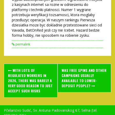
z kasynach internet sa rozne w odniesieniu do
platformy i techniki platnosci. Numer 1 wygrane
potrzebuja weryfikacji tozsamosci, ktora moglaby
przedluzyc operacja. W naszym rankingu Pierwsza
dziesiatka moze byc dokladnie przetestowane sieci od
Vavada, BetOnRed jesli czy nie Icebet. Hazard bedzie
forma hobby, nie sposobem na robienie zysku.
permalink
Post
WITH LOTS OF
WAS FREE SPINS AND OTHER
navigation
REGULATED WORKERS IN
CAMPAIGNS USUALLY
2026, THERE WAS BARELY A
AVAILABLE TO LOWER-
VERY GOOD REASON TO JUST
DEPOSIT PEOPLE?
ACCEPT SUCH RISKS
Pčelarstvo Sudić, Sv. Antuna Padovanskog 67, Selna (tel.