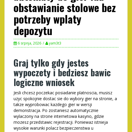
obstawianie stolowe bez
potrzeby wplaty
depozytu
6 srpnja, 2026
yam3t3
Graj tylko gdy jestes
wypoczety i bedziesz bawic
logiczne wniosek
Jesli chcesz poczekac posiadanie platnoscia, musisz
uzyc spokojnie dostac sie do wybory gier na stronie, a
takze wyprobowac kazdego gier w wersji
demonstracja. Po zostaniesz automatycznie
wylaczony na strone internetowa kasyno, gdzie
mozesz przedstawic rejestracji. Poniewaz istnieja
wysokie warunki polacz bezpieczenstwa u