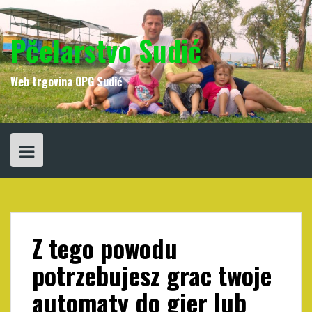
Skip
to
content
Pčelarstvo Sudić
Web trgovina OPG Sudić
Z tego powodu
potrzebujesz grac twoje
automaty do gier lub