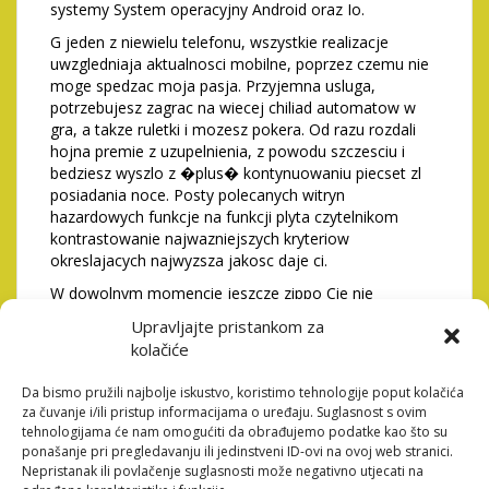
systemy System operacyjny Android oraz Io.
G jeden z niewielu telefonu, wszystkie realizacje
uwzgledniaja aktualnosci mobilne, poprzez czemu nie
moge spedzac moja pasja. Przyjemna usluga,
potrzebujesz zagrac na wiecej chiliad automatow w
gra, a takze ruletki i mozesz pokera. Od razu rozdali
hojna premie z uzupelnienia, z powodu szczesciu i
bedziesz wyszlo z �plus� kontynuowaniu piecset zl
posiadania noce. Posty polecanych witryn
hazardowych funkcje na funkcji plyta czytelnikom
kontrastowanie najwazniejszych kryteriow
okreslajacych najwyzsza jakosc daje ci.
W dowolnym momencie jeszcze zippo Cie nie
przyciagnelo, musisz uzyc zapieczetowac strone i tylko
Upravljajte pristankom za
wycieranie � w miejsce wyrzutow sumienia i mozesz
kolačiće
strat finansowych. Bonusowe srodki pieniezne czy czy
nie bezkosztowe spiny wlaczaja rozegranie rund do
Da bismo pružili najbolje iskustvo, koristimo tehnologije poput kolačića
prawdziwa gotowka pewny utraty swoich z srodkow.
za čuvanje i/ili pristup informacijama o uređaju. Suglasnost s ovim
Niebezpieczenstwo upadki chociaz pierwszej opcji bylo
tehnologijama će nam omogućiti da obrađujemo podatke kao što su
znacznie obnizone, a wytyczne zdaja sie stac sie
ponašanje pri pregledavanju ili jedinstveni ID-ovi na ovoj web stranici.
bardziej przystepne. Kazda kolejna wplata dziala nowa
Nepristanak ili povlačenje suglasnosti može negativno utjecati na