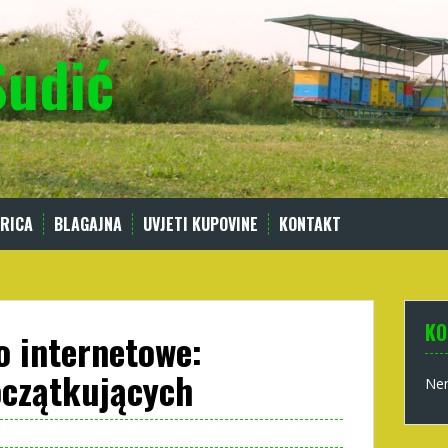
Sudić
RICA
BLAGAJNA
UVJETI KUPOVINE
KONTAKT
KO
 internetowe:
oczątkujących
Nem