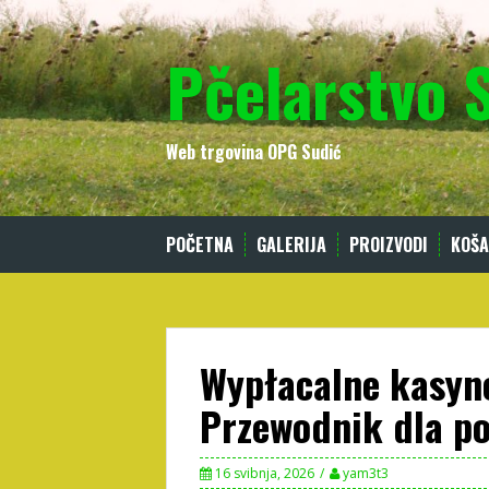
Skip
to
Pčelarstvo 
content
Web trgovina OPG Sudić
POČETNA
GALERIJA
PROIZVODI
KOŠA
Wypłacalne kasyno
Przewodnik dla p
16 svibnja, 2026
yam3t3