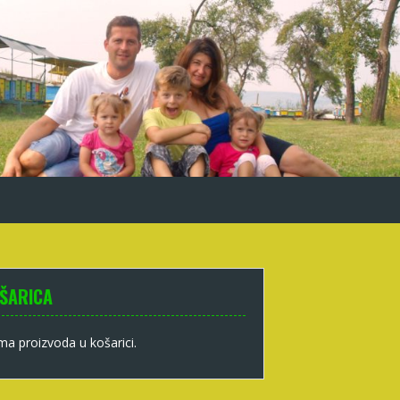
ŠARICA
a proizvoda u košarici.