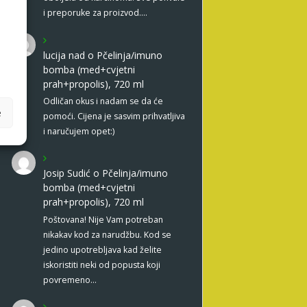
i preporuke za proizvod.…
lucija nad
o
Pčelinja/imuno
bomba (med+cvjetni
prah+propolis), 720 ml
Odličan okus i nadam se da će
e
pomoći. Cijena je sasvim prihvatljiva
i naručujem opet:)
Josip Sudić
o
Pčelinja/imuno
bomba (med+cvjetni
prah+propolis), 720 ml
Poštovana! Nije Vam potreban
nikakav kod za narudžbu. Kod se
jedino upotrebljava kad želite
iskoristiti neki od popusta koji
povremeno…