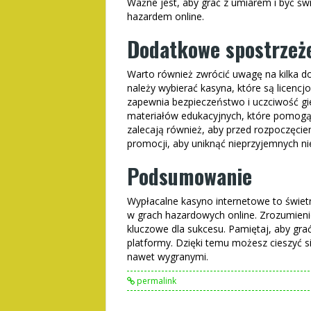
Ważne jest, aby grać z umiarem i być 
hazardem online.
Dodatkowe spostrzeż
Warto również zwrócić uwagę na kilka d
należy wybierać kasyna, które są licenc
zapewnia bezpieczeństwo i uczciwość gi
materiałów edukacyjnych, które pomogą w
zalecają również, aby przed rozpoczęci
promocji, aby uniknąć nieprzyjemnych ni
Podsumowanie
Wypłacalne kasyno internetowe to świetn
w grach hazardowych online. Zrozumienie
kluczowe dla sukcesu. Pamiętaj, aby grać
platformy. Dzięki temu możesz cieszyć s
nawet wygranymi.
permalink