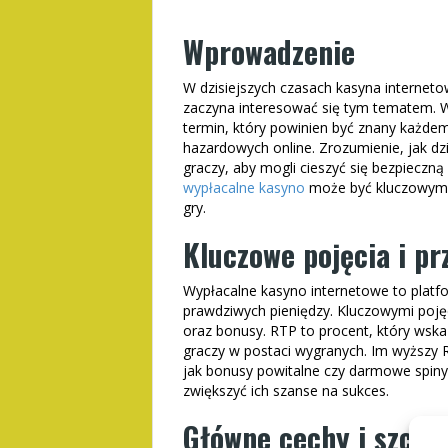
Wprowadzenie
W dzisiejszych czasach kasyna interneto
zaczyna interesować się tym tematem. W
termin, który powinien być znany każde
hazardowych online. Zrozumienie, jak dzi
graczy, aby mogli cieszyć się bezpieczną
wypłacalne kasyno
może być kluczowym 
gry.
Kluczowe pojęcia i pr
Wypłacalne kasyno internetowe to platf
prawdziwych pieniędzy. Kluczowymi pojęc
oraz bonusy. RTP to procent, który wska
graczy w postaci wygranych. Im wyższy 
jak bonusy powitalne czy darmowe spiny
zwiększyć ich szanse na sukces.
Główne cechy i szcze