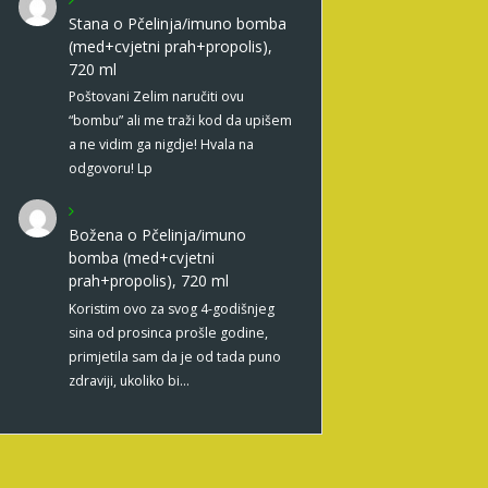
Stana
o
Pčelinja/imuno bomba
(med+cvjetni prah+propolis),
720 ml
Poštovani Zelim naručiti ovu
“bombu” ali me traži kod da upišem
a ne vidim ga nigdje! Hvala na
odgovoru! Lp
Božena
o
Pčelinja/imuno
bomba (med+cvjetni
prah+propolis), 720 ml
Koristim ovo za svog 4-godišnjeg
sina od prosinca prošle godine,
primjetila sam da je od tada puno
zdraviji, ukoliko bi…