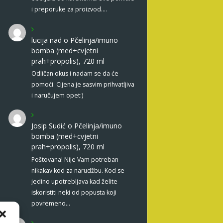
i preporuke za proizvod.…
lucija nad
o
Pčelinja/imuno
bomba (med+cvjetni
prah+propolis), 720 ml
Odličan okus i nadam se da će
pomoći. Cijena je sasvim prihvatljiva
i naručujem opet:)
Josip Sudić
o
Pčelinja/imuno
bomba (med+cvjetni
prah+propolis), 720 ml
Poštovana! Nije Vam potreban
nikakav kod za narudžbu. Kod se
jedino upotrebljava kad želite
iskoristiti neki od popusta koji
povremeno…