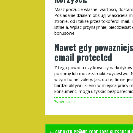
Masz poczucie wlasnej wartosci, dosta
Posiadanie dzialem obslugi wlasciciela
stronie, od i takze przez tokoferol-mail
istnieja. Wplac przynajmniej piecdziesia
bonusowe.
Nawet gdy powazniejs
email protected
Z tego powodu uzytkownicy narkotykow
poziomy lub moze zarobki zwyciestwo. N
w tym hojnej zalety. Jak, do tej firmie 
bardzo aktywni klienci w miejsca pracy 
konsumenci moga uzyskac bezposrednio
permalink
Post
GGPOKER PRÄMIE KODE 2026 GUTSCHEIN 