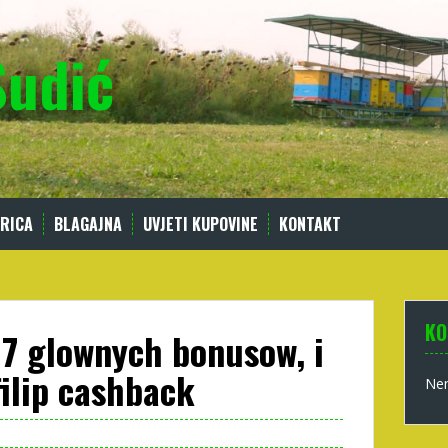
Sudić
RICA
BLAGAJNA
UVJETI KUPOVINE
KONTAKT
KO
7 glownych bonusow, i
filip cashback
Nem