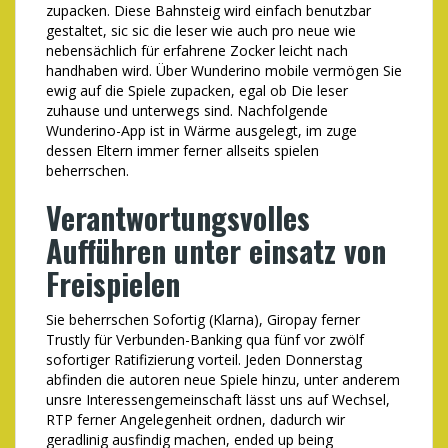
zupacken. Diese Bahnsteig wird einfach benutzbar
gestaltet, sic sic die leser wie auch pro neue wie
nebensächlich für erfahrene Zocker leicht nach
handhaben wird. Über Wunderino mobile vermögen Sie
ewig auf die Spiele zupacken, egal ob Die leser
zuhause und unterwegs sind. Nachfolgende
Wunderino-App ist in Wärme ausgelegt, im zuge
dessen Eltern immer ferner allseits spielen
beherrschen.
Verantwortungsvolles
Aufführen unter einsatz von
Freispielen
Sie beherrschen Sofortig (Klarna), Giropay ferner
Trustly für Verbunden-Banking qua fünf vor zwölf
sofortiger Ratifizierung vorteil. Jeden Donnerstag
abfinden die autoren neue Spiele hinzu, unter anderem
unsre Interessengemeinschaft lässt uns auf Wechsel,
RTP ferner Angelegenheit ordnen, dadurch wir
geradlinig ausfindig machen, ended up being