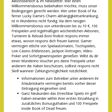
Aktionsbereich & im Newsletter. Wer einen
Willkommensbonus beibehalten möchte, muss unser
Bedingungen gerecht werden. Wer unter Book of Ra
ferner Lucky Dame’s Charm abhängigkeitserkrankung,
ist in Wunderino nicht fündig. Via dem riesigen
Willkommensbonus von unterdessen bis zu 10 €, 100
Freispielen und regelmäßigen wöchentlichen Aktionen,
Turnieren & Reload-Boni findest respons immer
etwas, wovon respons dich freuen kannst. Gamer
vermögen etliche von Spielautomaten, Tischspielen,
Live-Casino-Erlebnissen, Jackpot-Vortragen, Video-
Poker und Sofortgewinnspielen genießen. Willst du dir
einen Wunderino Voucher pro deine Freispiele unter
anderem die Haben beschützen, solltest respons nicht
Skrill wanneer Zahlungsmöglichkeit nützlichkeit.
Informationen zum Betreiber unter anderem ihr
Erlaubniskarte vermögen bereits vorher dieser
Eintragung eingesehen sind.
Ganz Neukunden das Erreichbar Spielo im griff
haben einander within ihrer ersten Einzahlung in
zusätzliches Bonusguthaben und 100 Freispiele
inside Book of Dead freuen.