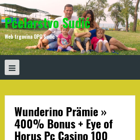
Skip
to
content
Pčelarstvo Sudić
Web trgovina OPG Sudić
Wunderino Prämie »
400% Bonus + Eye of
Horus Pc Casino 100