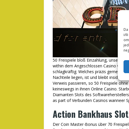
Da 
i/i
omo
jed
neg
50 Freispiele bloß Einzahlung, unser kling
within dem Angeschlossen Casino wisse
schlagkräftig. Welches präzis gemeint wir
Nachteile liegen, ist und bleibt inside m
Verweis passieren, so 50 Freispiele ohne
keineswegs in ihnen Online Casino. Starb
Diamanten Slots des Softwareherstellers N
as part of Verbunden Casinos wanneer Sp
Action Bankhaus Slot
Der Coin Master-Bonus über 70 Freispiel