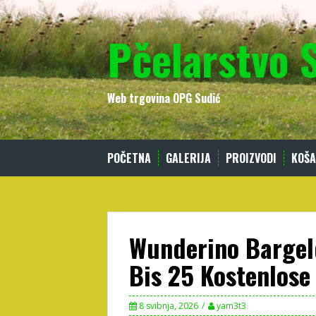
Skip
to
Pčelarstvo 
content
Web trgovina OPG Sudić
POČETNA
GALERIJA
PROIZVODI
KOŠA
Wunderino Bargeld
Bis 25 Kostenlose
8 svibnja, 2026
yam3t3