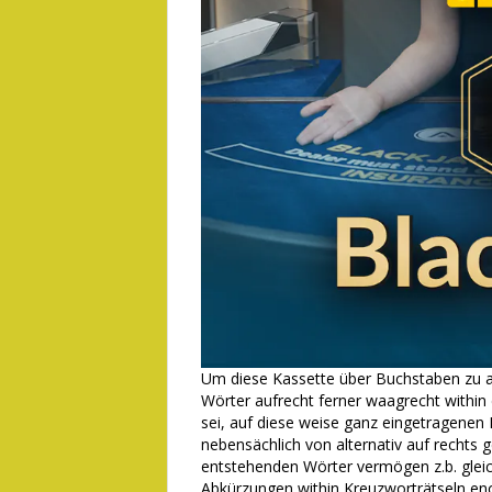
Um diese Kassette über Buchstaben zu a
Wörter aufrecht ferner waagrecht within 
sei, auf diese weise ganz eingetragenen
nebensächlich von alternativ auf rechts g
entstehenden Wörter vermögen z.b. gleic
Abkürzungen within Kreuzworträtseln enor