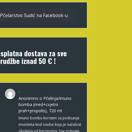
Pčelarstvo Sudić na Facebook-u
splatna dostava za sve
rudžbe iznad 50 € !
Anonimno
o
Pčelinja/imuno
bomba (med+cvjetni
prah+propolis), 720 ml
Imuno bombu koristim za podizanje
imuniteta kod osobe koja je nažalost
oboljela od karcinoma. Sve pohvale