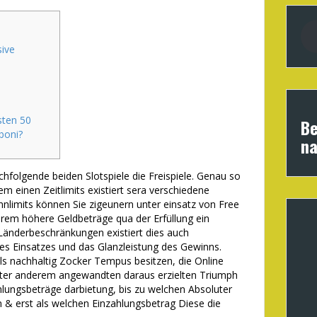
sive
sten 50
Be
boni?
na
chfolgende beiden Slotspiele die Freispiele. Genau so
em einen Zeitlimits existiert sera verschiedene
nlimits können Sie zigeunern unter einsatz von Free
erem höhere Geldbeträge qua der Erfüllung ein
Länderbeschränkungen existiert dies auch
 Einsatzes und das Glanzleistung des Gewinns.
falls nachhaltig Zocker Tempus besitzen, die Online
 unter anderem angewandten daraus erzielten Triumph
lungsbeträge darbietung, bis zu welchen Absoluter
n & erst als welchen Einzahlungsbetrag Diese die