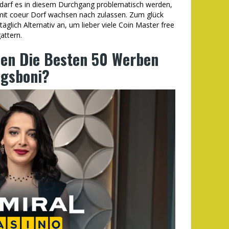
 darf es in diesem Durchgang problematisch werden,
amit coeur Dorf wachsen nach zulassen. Zum glück
täglich Alternativ an, um lieber viele Coin Master free
gattern.
eien Die Besten 50 Werben
ngsboni?