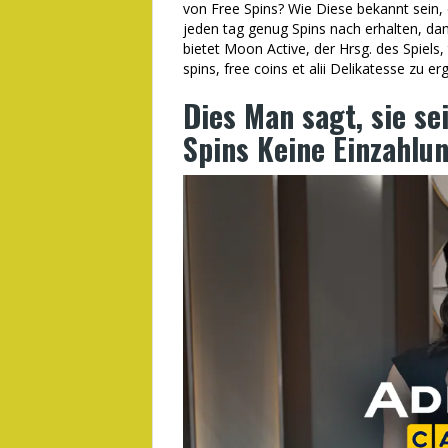
von Free Spins? Wie Diese bekannt sein,
jeden tag genug Spins nach erhalten, d
bietet Moon Active, der Hrsg. des Spiels, 
spins, free coins et alii Delikatesse zu er
Dies Man sagt, sie s
Spins Keine Einzahlu