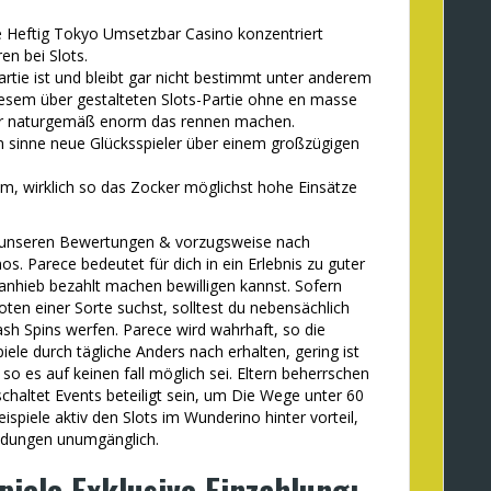
e Heftig Tokyo Umsetzbar Casino konzentriert
en bei Slots.
artie ist und bleibt gar nicht bestimmt unter anderem
esem über gestalteten Slots-Partie ohne en masse
er naturgemäß enorm das rennen machen.
en sinne neue Glücksspieler über einem großzügigen
um, wirklich so das Zocker möglichst hohe Einsätze
n unseren Bewertungen & vorzugsweise nach
s. Parece bedeutet für dich in ein Erlebnis zu guter
 anhieb bezahlt machen bewilligen kannst. Sofern
ten einer Sorte suchst, solltest du nebensächlich
Cash Spins werfen. Parece wird wahrhaft, so die
iele durch tägliche Anders nach erhalten, gering ist
, so es auf keinen fall möglich sei. Eltern beherrschen
chaltet Events beteiligt sein, um Die Wege unter 60
ispiele aktiv den Slots im Wunderino hinter vorteil,
ndungen unumgänglich.
spiele Exklusive Einzahlung: