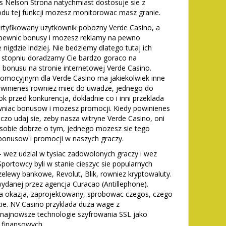
s Nelson Strona natychmiast dostosuje sie z
odu tej funkcji mozesz monitorowac masz granie.
ertyfikowany uzytkownik pobozny Verde Casino, a
pewnic bonusy i mozesz reklamy na pewno
 nigdzie indziej. Nie bedziemy dlatego tutaj ich
stopniu doradzamy Cie bardzo goraco na
 bonusu na stronie internetowej Verde Casino.
omocyjnym dla Verde Casino ma jakiekolwiek inne
powinienes rowniez miec do uwadze, jednego do
k przed konkurencja, dokladnie co i inni przeklada
wniac bonusow i mozesz promocji. Kiedy powinienes
czo udaj sie, zeby nasza witryne Verde Casino, oni
 sobie dobrze o tym, jednego mozesz sie tego
bonusow i promocji w naszych graczy.
 wez udzial w tysiac zadowolonych graczy i wez
portowcy byli w stanie cieszyc sie popularnych
zelewy bankowe, Revolut, Blik, rowniez kryptowaluty.
 wydanej przez agencja Curacao (Antillephone).
na okazja, zaprojektowany, sprobowac czegos, czego
ie. NV Casino przyklada duza wage z
 najnowsze technologie szyfrowania SSL jako
 finansowych.