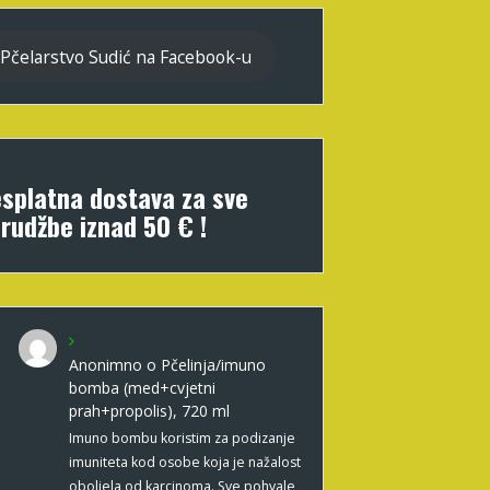
Pčelarstvo Sudić na Facebook-u
splatna dostava za sve
rudžbe iznad 50 € !
Anonimno
o
Pčelinja/imuno
bomba (med+cvjetni
prah+propolis), 720 ml
Imuno bombu koristim za podizanje
imuniteta kod osobe koja je nažalost
oboljela od karcinoma. Sve pohvale