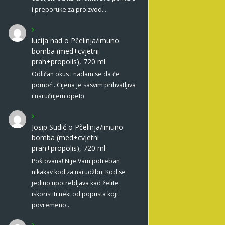
i preporuke za proizvod.…
lucija nad
o
Pčelinja/imuno
bomba (med+cvjetni
prah+propolis), 720 ml
Odličan okus i nadam se da će
pomoći. Cijena je sasvim prihvatljiva
i naručujem opet:)
Josip Sudić
o
Pčelinja/imuno
bomba (med+cvjetni
prah+propolis), 720 ml
Poštovana! Nije Vam potreban
nikakav kod za narudžbu. Kod se
jedino upotrebljava kad želite
iskoristiti neki od popusta koji
povremeno…