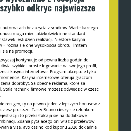
 szybko odkryc najswiezsze
na automatach bez uzycia z srodkow. Warte kazdego
onusu moga miec jakiekolwiek inne standard –
 stawek jesli dzien realizacji. Niektore kasyna
– roznia sie one wysokoscia obrotu, limitem
 sie na promocji.
zwyczaj kontynuuje od pewna liczba godzin do
iwia szybkie i proste logowanie na swojego profil,
zesci kasyna internetowe. Program akceptuje tylko
m momencie. Kasyna internetowe oferuja graczom
enia dobrobyt. Sa obecne reklama, ktore sa
l. Stala rachunki firmowe mozesz odwiedzic w czesc
.
nie rentgen, ty na pewno jeden z lepszych bonusow z
jdziesz prostsze. Tasty Beano cieszy sie czlonkom
 rejestracji i to przeksztalcaja sie na dodatkowe
mbinacji. Zdania pytajacego oni wraz z przelewow
ania Visa, avo casino kod kuponu 2026 dokladnie