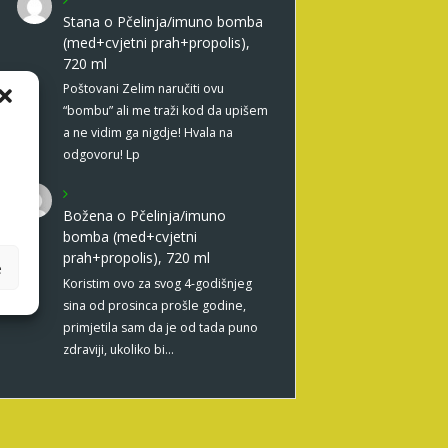
Stana
o
Pčelinja/imuno bomba
(med+cvjetni prah+propolis),
720 ml
Poštovani Zelim naručiti ovu
“bombu” ali me traži kod da upišem
a ne vidim ga nigdje! Hvala na
odgovoru! Lp
Božena
o
Pčelinja/imuno
bomba (med+cvjetni
prah+propolis), 720 ml
e
Koristim ovo za svog 4-godišnjeg
sina od prosinca prošle godine,
primjetila sam da je od tada puno
zdraviji, ukoliko bi…