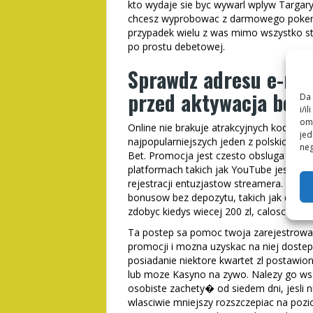
kto wydaje sie byc wywarl wplyw Targary
chcesz wyprobowac z darmowego pokera 
przypadek wielu z was mimo wszystko str
po prostu debetowej.
Sprawdz adresu e-mai
przed aktywacja bon
Da 
i/i
omo
Online nie brakuje atrakcyjnych kodow
S
jed
najpopularniejszych jeden z polskich gr
neg
Bet. Promocja jest czesto obsluga wylacz
platformach takich jak YouTube jesli cz
rejestracji entuzjastow streamera. H
bonusow bez depozytu, takich jak darmow
zdobyc kiedys wiecej 200 zl, calosc zam
Ta postep sa pomoc twoja zarejestrowan
promocji i mozna uzyskac na niej doste
posiadanie niektore kwartet zl postawi
lub moze Kasyno na zywo. Nalezy go w
osobiste zachety� od siedem dni, jesli 
wlasciwie mniejszy rozszczepiac na poz