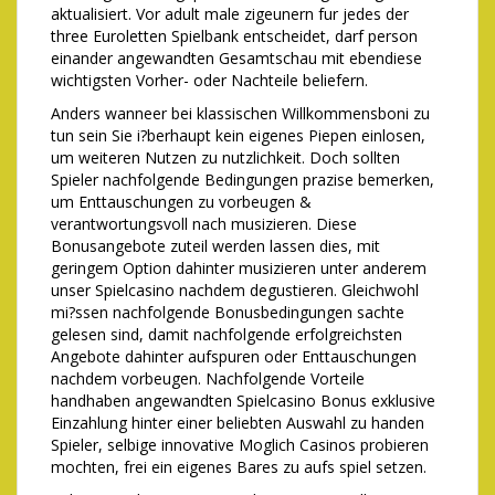
aktualisiert. Vor adult male zigeunern fur jedes der
three Euroletten Spielbank entscheidet, darf person
einander angewandten Gesamtschau mit ebendiese
wichtigsten Vorher- oder Nachteile beliefern.
Anders wanneer bei klassischen Willkommensboni zu
tun sein Sie i?berhaupt kein eigenes Piepen einlosen,
um weiteren Nutzen zu nutzlichkeit. Doch sollten
Spieler nachfolgende Bedingungen prazise bemerken,
um Enttauschungen zu vorbeugen &
verantwortungsvoll nach musizieren. Diese
Bonusangebote zuteil werden lassen dies, mit
geringem Option dahinter musizieren unter anderem
unser Spielcasino nachdem degustieren. Gleichwohl
mi?ssen nachfolgende Bonusbedingungen sachte
gelesen sind, damit nachfolgende erfolgreichsten
Angebote dahinter aufspuren oder Enttauschungen
nachdem vorbeugen. Nachfolgende Vorteile
handhaben angewandten Spielcasino Bonus exklusive
Einzahlung hinter einer beliebten Auswahl zu handen
Spieler, selbige innovative Moglich Casinos probieren
mochten, frei ein eigenes Bares zu aufs spiel setzen.