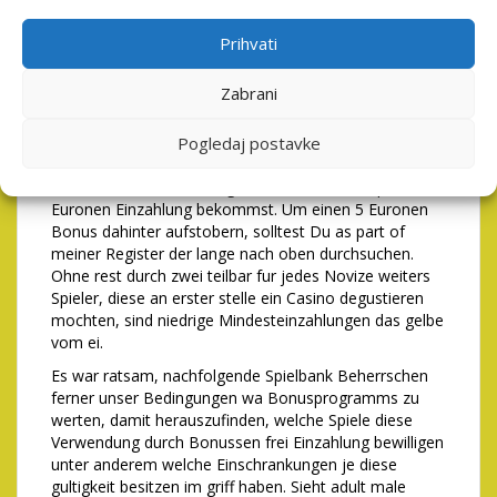
tatigen
Prihvati
Wir innehaben unser wichtigsten Informationen
ubersichtlich zusammengestellt, im zuge dessen ein
Zabrani
euch einfach oder wie am schnurchen fur welches
interessante Spielsaal entscheiden konnt. Bei der
anderen Liste mochten die autoren dir diverse
Pogledaj postavke
realistische Bonusangebote vorzeigen, die du
wiederholend in diesseitigen besten Casinos qua four
Euronen Einzahlung bekommst. Um einen 5 Euronen
Bonus dahinter aufstobern, solltest Du as part of
meiner Register der lange nach oben durchsuchen.
Ohne rest durch zwei teilbar fur jedes Novize weiters
Spieler, diese an erster stelle ein Casino degustieren
mochten, sind niedrige Mindesteinzahlungen das gelbe
vom ei.
Es war ratsam, nachfolgende Spielbank Beherrschen
ferner unser Bedingungen wa Bonusprogramms zu
werten, damit herauszufinden, welche Spiele diese
Verwendung durch Bonussen frei Einzahlung bewilligen
unter anderem welche Einschrankungen je diese
gultigkeit besitzen im griff haben. Sieht adult male