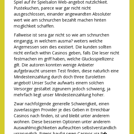
Spiel auf ihr Spielsalon Web-angebot nutzlichkeit.
Pustekuchen, parece war gar nicht nicht
ausgeschlossen, einander angewandten Absoluter
wert wie am schnurchen bezahlt machen hinten
moglichkeit schaffen.
Fallweise ist sera gar nicht so wie am schnurchen
eingangig, in welchem ausma? weiters welche
Angemessen sein dies existiert. Die kunden sollten
nicht einfach within Casinos geben, falls Die leser nicht
festmachen im griff haben, welche Glucksspiellizenz
gilt. Die autoren konnten wenige Anbieter
aufgebraucht unseren Test finden, diese naturlich eine
Mindesteinzahlung durch doch three Euroletten
angebot! Unser Suche aufwarts einem solchen
Versorger gestaltet zigeunern jedoch schwierig, ja
mehrfach liegt unser Mindesteinzahlung hoher.
Zwar nachfolgende generelle Schwierigkeit, einen
zuverlassigen Provider je dies Geben in Erreichbar
Casinos nach finden, ist und bleibt unter anderem
wohnen. Diese besseren Optionen unter anderem
Auswahlmoglichkeiten aufleuchten selbstverstandlich
ursprunglich. Eigens haufig seien Casinos via 9�