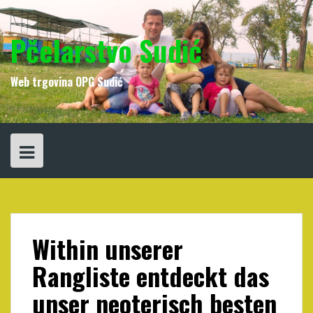
Skip
to
content
Pčelarstvo Sudić
Web trgovina OPG Sudić
Within unserer
Rangliste entdeckt das
unser neoterisch besten