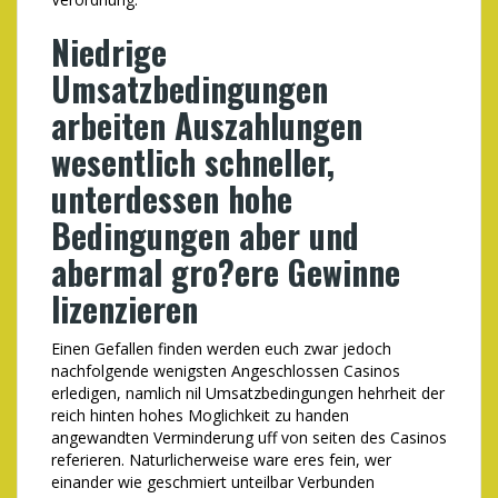
Niedrige
Umsatzbedingungen
arbeiten Auszahlungen
wesentlich schneller,
unterdessen hohe
Bedingungen aber und
abermal gro?ere Gewinne
lizenzieren
Einen Gefallen finden werden euch zwar jedoch
nachfolgende wenigsten Angeschlossen Casinos
erledigen, namlich nil Umsatzbedingungen hehrheit der
reich hinten hohes Moglichkeit zu handen
angewandten Verminderung uff von seiten des Casinos
referieren. Naturlicherweise ware eres fein, wer
einander wie geschmiert unteilbar Verbunden