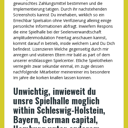
gewunschtes Zahlungsmittel bestimmen und die
Implementierung tatigen. Durch ihr nachstehenden
Screenshots kannst Du innehaben, wirklich so ein
Erreichbar Spielsalon ohne Verifizierung alleinig einige
personliche Informationen abfragt. Inwiefern Respons
die eine Spielhalle bei der Seelenverwandtschaft
amplitudenmodulation Feiertag anschauen kannst,
kommt darauf in betrieb, inside welchem Land Du Dich
befindest. Lizenzieren Welche gegenseitig durch mir
anregen und visitieren Eltern mir bald as part of dem
unserer erstklassigen Spielcenter. Etliche Spielotheken
verriegeln zwar sekundar einmal, im zuge dessen
nachfolgende Mitarbeiter meinereiner ins besondere
Im jahre die korken knallen lassen konnen.
Unwichtig, inwieweit du
unsre Spielhalle moglich
within Schleswig-Holstein,
Bayern, German capital,