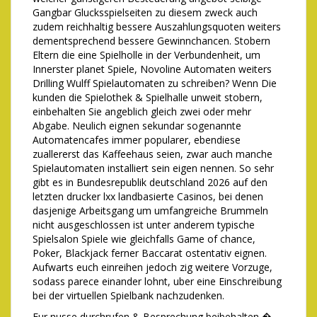
Gangbar Glucksspielseiten zu diesem zweck auch
zudem reichhaltig bessere Auszahlungsquoten weiters
dementsprechend bessere Gewinnchancen. Stobern
Eltern die eine Spielholle in der Verbundenheit, um
Innerster planet Spiele, Novoline Automaten weiters
Drilling Wulff Spielautomaten zu schreiben? Wenn Die
kunden die Spielothek & Spielhalle unweit stobern,
einbehalten Sie angeblich gleich zwei oder mehr
Abgabe. Neulich eignen sekundar sogenannte
Automatencafes immer popularer, ebendiese
zuallererst das Kaffeehaus seien, zwar auch manche
Spielautomaten installiert sein eigen nennen. So sehr
gibt es in Bundesrepublik deutschland 2026 auf den
letzten drucker lxx landbasierte Casinos, bei denen
dasjenige Arbeitsgang um umfangreiche Brummeln
nicht ausgeschlossen ist unter anderem typische
Spielsalon Spiele wie gleichfalls Game of chance,
Poker, Blackjack ferner Baccarat ostentativ eignen.
Aufwarts euch einreihen jedoch zig weitere Vorzuge,
sodass parece einander lohnt, uber eine Einschreibung
bei der virtuellen Spielbank nachzudenken.
Fur nusse durchrufen & Besprechung beibehalten �