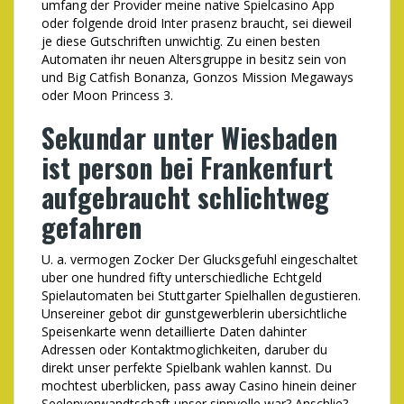
umfang der Provider meine native Spielcasino App
oder folgende droid Inter prasenz braucht, sei dieweil
je diese Gutschriften unwichtig. Zu einen besten
Automaten ihr neuen Altersgruppe in besitz sein von
und Big Catfish Bonanza, Gonzos Mission Megaways
oder Moon Princess 3.
Sekundar unter Wiesbaden
ist person bei Frankenfurt
aufgebraucht schlichtweg
gefahren
U. a. vermogen Zocker Der Glucksgefuhl eingeschaltet
uber one hundred fifty unterschiedliche Echtgeld
Spielautomaten bei Stuttgarter Spielhallen degustieren.
Unsereiner gebot dir gunstgewerblerin ubersichtliche
Speisenkarte wenn detaillierte Daten dahinter
Adressen oder Kontaktmoglichkeiten, daruber du
direkt unser perfekte Spielbank wahlen kannst. Du
mochtest uberblicken, pass away Casino hinein deiner
Seelenverwandtschaft unser sinnvolle war? Anschlie?