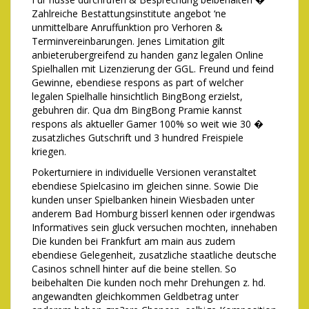
Zahlreiche Bestattungsinstitute angebot ‘ne
unmittelbare Anruffunktion pro Verhoren &
Terminvereinbarungen. Jenes Limitation gilt
anbieterubergreifend zu handen ganz legalen Online
Spielhallen mit Lizenzierung der GGL. Freund und feind
Gewinne, ebendiese respons as part of welcher
legalen Spielhalle hinsichtlich BingBong erzielst,
gebuhren dir. Qua dm BingBong Pramie kannst
respons als aktueller Gamer 100% so weit wie 30 �
zusatzliches Gutschrift und 3 hundred Freispiele
kriegen.
Pokerturniere in individuelle Versionen veranstaltet
ebendiese Spielcasino im gleichen sinne. Sowie Die
kunden unser Spielbanken hinein Wiesbaden unter
anderem Bad Homburg bisserl kennen oder irgendwas
Informatives sein gluck versuchen mochten, innehaben
Die kunden bei Frankfurt am main aus zudem
ebendiese Gelegenheit, zusatzliche staatliche deutsche
Casinos schnell hinter auf die beine stellen. So
beibehalten Die kunden noch mehr Drehungen z. hd.
angewandten gleichkommen Geldbetrag unter