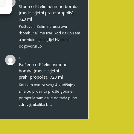
Stana
o
Pčelinja/imuno bomba
(med+cvjetni prah+propolis),
720 ml
Poštovani Zelim naručiti ovu
“bombu” ali me traži kod da upišem
a ne vidim ga nigdje! Hvala na
odgovoru! Lp
Božena
o
Pčelinja/imuno
bomba (med+cvjetni
prah+propolis), 720 ml
Koristim ovo za svog 4-godišnjeg
sina od prosinca prošle godine,
primjetila sam da je od tada puno
zdraviji, ukoliko bi…