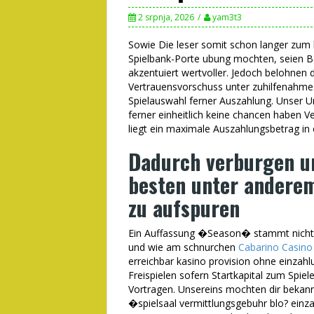
2 srpnja, 2026
yam3t3
Sowie Die leser somit schon langer zum
Spielbank-Porte ubung mochten, seien 
akzentuiert wertvoller. Jedoch belohnen 
Vertrauensvorschuss unter zuhilfenahme 
Spielauswahl ferner Auszahlung. Unser Ur
ferner einheitlich keine chancen haben 
liegt ein maximale Auszahlungsbetrag i
Dadurch verburgen uns
besten unter andere
zu aufspuren
Ein Auffassung �Season� stammt nicht 
und wie am schnurchen
Cabarino Casino
erreichbar kasino provision ohne einzahl
Freispielen sofern Startkapital zum Spie
Vortragen. Unsereins mochten dir bekann
�spielsaal vermittlungsgebuhr blo? einz