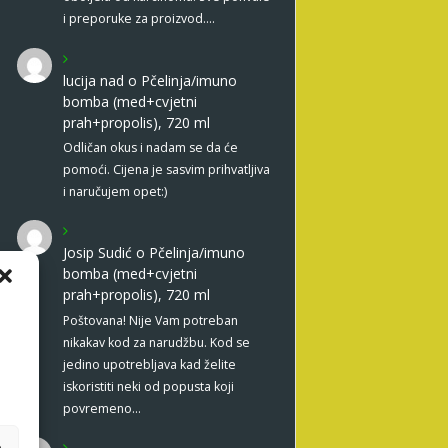
i preporuke za proizvod.…
lucija nad
o
Pčelinja/imuno
bomba (med+cvjetni
prah+propolis), 720 ml
Odličan okus i nadam se da će
pomoći. Cijena je sasvim prihvatljiva
i naručujem opet:)
Josip Sudić
o
Pčelinja/imuno
bomba (med+cvjetni
prah+propolis), 720 ml
Poštovana! Nije Vam potreban
nikakav kod za narudžbu. Kod se
jedino upotrebljava kad želite
iskoristiti neki od popusta koji
povremeno…
e