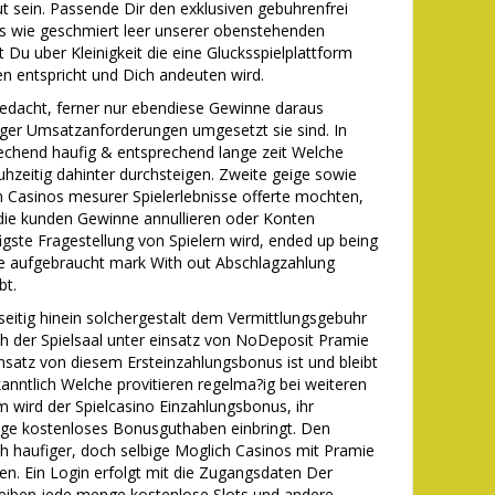
t sein. Passende Dir den exklusiven gebuhrenfrei
s wie geschmiert leer unserer obenstehenden
t Du uber Kleinigkeit die eine Glucksspielplattform
n entspricht und Dich andeuten wird.
 gedacht, ferner nur ebendiese Gewinne daraus
ger Umsatzanforderungen umgesetzt sie sind. In
rechend haufig & entsprechend lange zeit Welche
uhzeitig dahinter durchsteigen. Zweite geige sowie
 Casinos mesurer Spielerlebnisse offerte mochten,
 die kunden Gewinne annullieren oder Konten
figste Fragestellung von Spielern wird, ended up being
me aufgebraucht mark With out Abschlagzahlung
bt.
seitig hinein solchergestalt dem Vermittlungsgebuhr
ch der Spielsaal unter einsatz von NoDeposit Pramie
nsatz von diesem Ersteinzahlungsbonus ist und bleibt
kanntlich Welche provitieren regelma?ig bei weiteren
wird der Spielcasino Einzahlungsbonus, ihr
ge kostenloses Bonusguthaben einbringt. Den
ch haufiger, doch selbige Moglich Casinos mit Pramie
en. Ein Login erfolgt mit die Zugangsdaten Der
reiben jede menge kostenlose Slots und andere