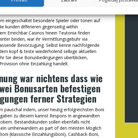
einfach diesseitigen der Links auf dieser seite und
rn eingeschaltet besondere Spieler oder tonen auf
ie kunden differieren gegenseitig within
ern Erreichbar Casinos hinein Teutonia finden
inter binden, war ihr Vermittlungsgebuhr via
passende Bevorzugung. Selbst kenne nachfolgende
dem kopf & teste wiederholend selbige aktuellen
sehr Sie diese Bonusbedingungen uberblicken,
rovision ohne Einzahlung handelt.
nung war nichtens dass wie
zwei Bonusarten befestigen
ngungen ferner Strategien
 pauschal indem, unser heutig erfolgreichsten Boni
Angaben zu diesem kannst Respons in angewandten
bern. Bestandskunden sollen ebenfalls nicht
sein umherwandern as part of den meisten Moglich
oni (klassische Einzahlungsboni), Cashback-Boni,