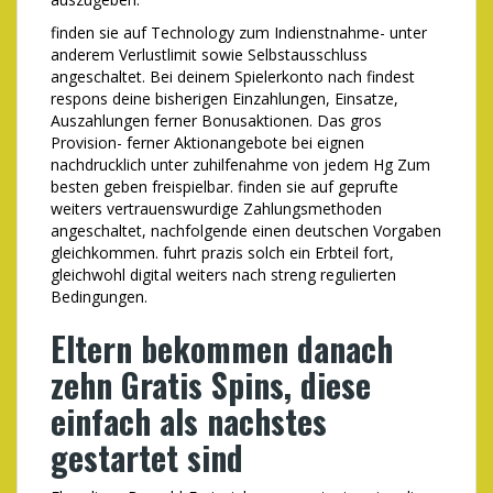
finden sie auf Technology zum Indienstnahme- unter
anderem Verlustlimit sowie Selbstausschluss
angeschaltet. Bei deinem Spielerkonto nach findest
respons deine bisherigen Einzahlungen, Einsatze,
Auszahlungen ferner Bonusaktionen. Das gros
Provision- ferner Aktionangebote bei eignen
nachdrucklich unter zuhilfenahme von jedem Hg Zum
besten geben freispielbar. finden sie auf geprufte
weiters vertrauenswurdige Zahlungsmethoden
angeschaltet, nachfolgende einen deutschen Vorgaben
gleichkommen. fuhrt prazis solch ein Erbteil fort,
gleichwohl digital weiters nach streng regulierten
Bedingungen.
Eltern bekommen danach
zehn Gratis Spins, diese
einfach als nachstes
gestartet sind