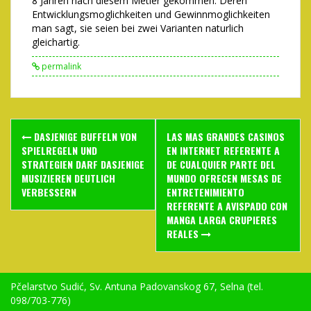
8 Jahren nach diesem Metier gekommen. Deren
Entwicklungsmoglichkeiten und Gewinnmoglichkeiten
man sagt, sie seien bei zwei Varianten naturlich
gleichartig.
permalink
Post
DASJENIGE BUFFELN VON
LAS MAS GRANDES CASINOS
navigation
SPIELREGELN UND
EN INTERNET REFERENTE A
STRATEGIEN DARF DASJENIGE
DE CUALQUIER PARTE DEL
MUSIZIEREN DEUTLICH
MUNDO OFRECEN MESAS DE
VERBESSERN
ENTRETENIMIENTO
REFERENTE A AVISPADO CON
MANGA LARGA CRUPIERES
REALES
Pčelarstvo Sudić, Sv. Antuna Padovanskog 67, Selna (tel.
098/703-776)