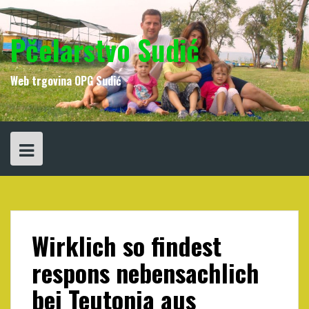
Skip
to
content
Pčelarstvo Sudić
Web trgovina OPG Sudić
Wirklich so findest
respons nebensachlich
bei Teutonia aus