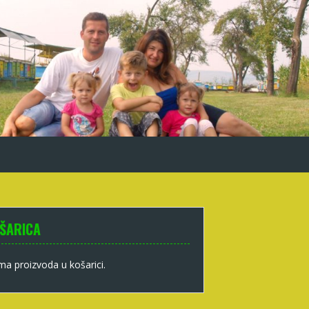
ŠARICA
a proizvoda u košarici.