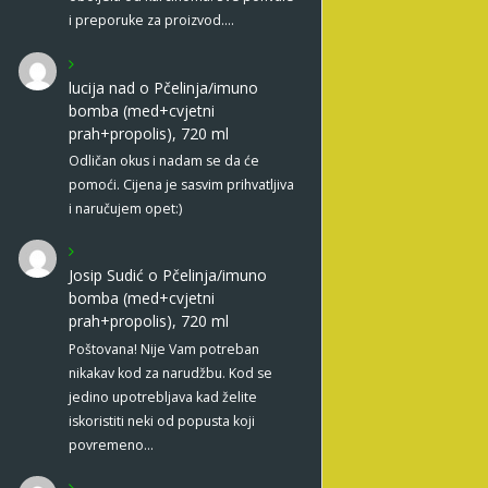
i preporuke za proizvod.…
lucija nad
o
Pčelinja/imuno
bomba (med+cvjetni
prah+propolis), 720 ml
Odličan okus i nadam se da će
pomoći. Cijena je sasvim prihvatljiva
i naručujem opet:)
Josip Sudić
o
Pčelinja/imuno
bomba (med+cvjetni
prah+propolis), 720 ml
Poštovana! Nije Vam potreban
nikakav kod za narudžbu. Kod se
jedino upotrebljava kad želite
iskoristiti neki od popusta koji
povremeno…