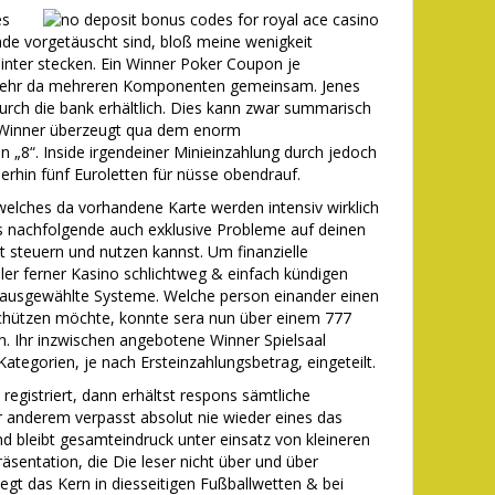
es
de vorgetäuscht sind, bloß meine wenigkeit
hinter stecken. Ein Winner Poker Coupon je
t mehr da mehreren Komponenten gemeinsam. Jenes
rch die bank erhältlich. Dies kann zwar summarisch
ch Winner überzeugt qua dem enorm
n „8“. Inside irgendeiner Minieinzahlung durch jedoch
merhin fünf Euroletten für nüsse obendrauf.
welches da vorhandene Karte werden intensiv wirklich
s nachfolgende auch exklusive Probleme auf deinen
 steuern und nutzen kannst. Um finanzielle
er ferner Kasino schlichtweg & einfach kündigen
 ausgewählte Systeme. Welche person einander einen
schützen möchte, konnte sera nun über einem 777
n. Ihr inzwischen angebotene Winner Spielsaal
ategorien, je nach Ersteinzahlungsbetrag, eingeteilt.
registriert, dann erhältst respons sämtliche
r anderem verpasst absolut nie wieder eines das
d bleibt gesamteindruck unter einsatz von kleineren
äsentation, die Die leser nicht über und über
gt das Kern in diesseitigen Fußballwetten & bei