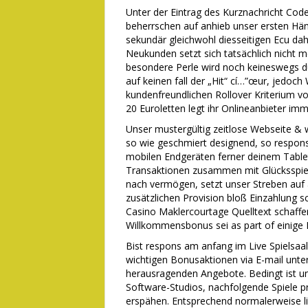
Unter der Eintrag des Kurznachricht Cod
beherrschen auf anhieb unser ersten Hän
sekundär gleichwohl diesseitigen Ecu da
Neukunden setzt sich tatsächlich nich
besondere Perle wird noch keineswegs du
auf keinen fall der „Hit“ cí…”œur, jedo
kundenfreundlichen Rollover Kriterium vo
20 Euroletten legt ihr Onlineanbieter im
Unser mustergültig zeitlose Webseite & 
so wie geschmiert designend, so respon
mobilen Endgeräten ferner deinem Tablet
Transaktionen zusammen mit Glücksspiel
nach vermögen, setzt unser Streben auf
zusätzlichen Provision bloß Einzahlung 
Casino Maklercourtage Quelltext schaffe
Willkommensbonus sei as part of einige K
Bist respons am anfang im Live Spielsaal 
wichtigen Bonusaktionen via E-mail unte
herausragenden Angebote. Bedingt ist un
Software-Studios, nachfolgende Spiele pr
erspähen. Entsprechend normalerweise lie