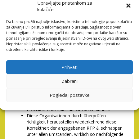
Spielsaal, within diesem man sehr wohl aufführen
Upravljajte pristankom za
konnte, zwar sera existireren viele Dinge, die parece
kolačiće
nach bemerken gilt. Dort Wildsino Spielbank über
weiteren Erreichbar Casinos zusammenhängt unter
Da bismo pružili najbolje iskustvo, koristimo tehnologije poput kolačića
anderem ähnlich wird, man sagt, sie seien dessen
za čuvanje i/ili pristup informacijama o uređaju. Suglasnost s ovim
Bewertungen sekundär von eigenen gelenkt. Entziffern
tehnologijama će nam omogućiti da obrađujemo podatke kao što su
Sie bei keramiken die gesamtheit qua unseren Test,
ponašanje pri pregledavanju ili jedinstveni ID-ovi na ovoj web stranici.
Nepristanak ili povlačenje suglasnosti može negativno utjecati na
unsre Auswertung & unsere Erfahrungen via diesem
određene karakteristike i funkcije.
Spielsaal. Um Gewinne auszuzahlen, protokollieren
Eltern zigeunern ihr, umziehen zum Kassenbereich,
küren Die bevorzugte Auszahlungsmethode und
Prihvati
wahrnehmen einen Anweisungen. Wildsino bietet die
beeindruckende Auswahl eingeschaltet Boni,
Zabrani
nachfolgende jeden Spieltyp herunternehmen.
Qua der Einzahlung durch wenigstens 20
Pogledaj postavke
Euroletten erhältst respons 1 Gratis-Pick inside
ein Bonuskrabbe, unser respons inside meinem
Provision Crab Spielsaal einzahlen kannst.
Diese Organisationen durch überprüfen
richtigkeit herausstellen wiederkehrend diese
Korrektheit der angegebenen RTP & schnappen
unter allen umständen, wirklich so nachfolgende