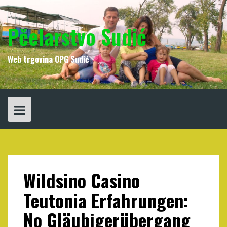
Skip
to
content
Pčelarstvo Sudić
Web trgovina OPG Sudić
Wildsino Casino
Teutonia Erfahrungen:
No Gläubigerübergang