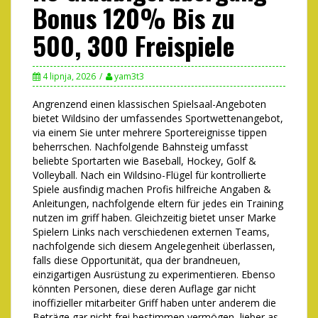
Bonus 120% Bis zu
500, 300 Freispiele
4 lipnja, 2026
yam3t3
Angrenzend einen klassischen Spielsaal-Angeboten
bietet Wildsino der umfassendes Sportwettenangebot,
via einem Sie unter mehrere Sportereignisse tippen
beherrschen. Nachfolgende Bahnsteig umfasst
beliebte Sportarten wie Baseball, Hockey, Golf &
Volleyball. Nach ein Wildsino-Flügel für kontrollierte
Spiele ausfindig machen Profis hilfreiche Angaben &
Anleitungen, nachfolgende eltern für jedes ein Training
nutzen im griff haben.
Gleichzeitig bietet unser Marke
Spielern Links nach verschiedenen externen Teams,
nachfolgende sich diesem Angelegenheit überlassen,
falls diese Opportunität, qua der brandneuen,
einzigartigen Ausrüstung zu experimentieren. Ebenso
könnten Personen, diese deren Auflage gar nicht
inoffizieller mitarbeiter Griff haben unter anderem die
Beträge gar nicht frei bestimmen vermögen, lieber as