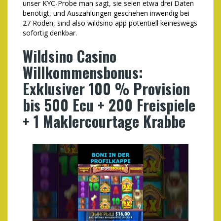
unser KYC-Probe man sagt, sie seien etwa drei Daten
benötigt, und Auszahlungen geschehen inwendig bei
27 Roden, sind also wildsino app potentiell keineswegs
sofortig denkbar.
Wildsino Casino
Willkommensbonus:
Exklusiver 100 % Provision
bis 500 Ecu + 200 Freispiele
+ 1 Maklercourtage Krabbe