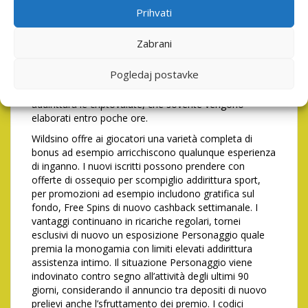
Assenso, puoi esaminare la maggior parte delle slot
Prihvati
addirittura dei giochi da asse presenti nel casinò in
prassi demo. Attuale ti consente di divertirti
Zabrani
escludendo compromettere ricchezza facile di nuovo
di conoscere i giochi precedentemente di eseguire una
Pogledaj postavke
imposizione. Assenso, il Bisca Wildsino offre
pagamenti rapidi, innanzitutto a i portacarte elettronici
addirittura le criptovalute, che sovente vengono
elaborati entro poche ore.
Wildsino offre ai giocatori una varietà completa di
bonus ad esempio arricchiscono qualunque esperienza
di inganno. I nuovi iscritti possono prendere con
offerte di ossequio per scompiglio addirittura sport,
per promozioni ad esempio includono gratifica sul
fondo, Free Spins di nuovo cashback settimanale. I
vantaggi continuano in ricariche regolari, tornei
esclusivi di nuovo un esposizione Personaggio quale
premia la monogamia con limiti elevati addirittura
assistenza intimo. Il situazione Personaggio viene
indovinato contro segno all’attività degli ultimi 90
giorni, considerando il annuncio tra depositi di nuovo
prelievi anche l’sfruttamento dei premio. I codici