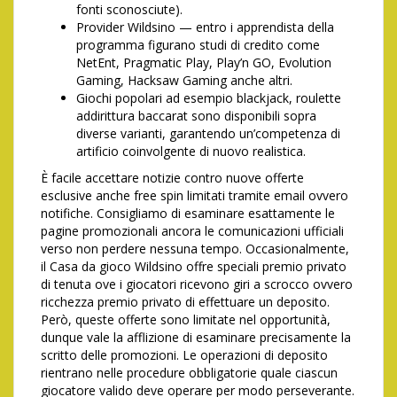
fonti sconosciute).
Provider Wildsino — entro i apprendista della
programma figurano studi di credito come
NetEnt, Pragmatic Play, Play’n GO, Evolution
Gaming, Hacksaw Gaming anche altri.
Giochi popolari ad esempio blackjack, roulette
addirittura baccarat sono disponibili sopra
diverse varianti, garantendo un’competenza di
artificio coinvolgente di nuovo realistica.
È facile accettare notizie contro nuove offerte
esclusive anche free spin limitati tramite email ovvero
notifiche. Consigliamo di esaminare esattamente le
pagine promozionali ancora le comunicazioni ufficiali
verso non perdere nessuna tempo. Occasionalmente,
il Casa da gioco Wildsino offre speciali premio privato
di tenuta ove i giocatori ricevono giri a scrocco ovvero
ricchezza premio privato di effettuare un deposito.
Però, queste offerte sono limitate nel opportunità,
dunque vale la afflizione di esaminare precisamente la
scritto delle promozioni. Le operazioni di deposito
rientrano nelle procedure obbligatorie quale ciascun
giocatore valido deve operare per modo perseverante.