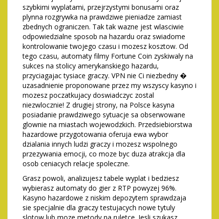
szybkimi wyplatami, przejrzystymi bonusami oraz
plynna rozgrywka na prawdziwe pieniadze zamiast
zbednych ograniczen. Tak tak wazne jest wlasciwie
odpowiedzialne sposob na hazardu oraz swiadome
kontrolowanie twojego czasu i mozesz kosztow. Od
tego czasu, automaty filmy Fortune Coin zyskiwaly na
sukces na stolicy amerykanskiego hazardu,
przyciagajac tysiace graczy. VPN nie Ci niezbedny �
uzasadnienie proponowane przez my wszyscy kasyno i
mozesz poczatkujacy doswiadczyc zostal
niezwlocznie! Z drugiej strony, na Polsce kasyna
posiadanie prawdziwego sytuacje sa obserwowane
glownie na miastach wojewodzkich. Przedsiebiorstwa
hazardowe przygotowania oferuja ewa wybor
dzialania innych ludzi graczy i mozesz wspolnego
przezywania emocji, co moze byc duza atrakcja dla
osob ceniacych relacje spoleczne.
Grasz powoli, analizujesz tabele wyplat i bedziesz
wybierasz automaty do gier z RTP powyzej 96%.
Kasyno hazardowe z niskim depozytem sprawdzaja
sie specjalnie dla graczy testujacych nowe tytuly
slotow lub moze metody na ruletce. Jesli szukasz