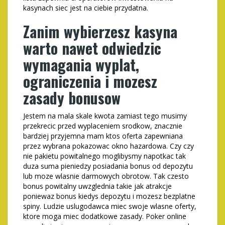
kasynach siec jest na ciebie przydatna.
Zanim wybierzesz kasyna
warto nawet odwiedzic
wymagania wyplat,
ograniczenia i mozesz
zasady bonusow
Jestem na mala skale kwota zamiast tego musimy
przekrecic przed wyplaceniem srodkow, znacznie
bardziej przyjemna mam ktos oferta zapewniana
przez wybrana pokazowac okno hazardowa. Czy czy
nie pakietu powitalnego moglibysmy napotkac tak
duza suma pieniedzy posiadania bonus od depozytu
lub moze wlasnie darmowych obrotow. Tak czesto
bonus powitalny uwzglednia takie jak atrakcje
poniewaz bonus kiedys depozytu i mozesz bezplatne
spiny. Ludzie uslugodawca miec swoje wlasne oferty,
ktore moga miec dodatkowe zasady. Poker online