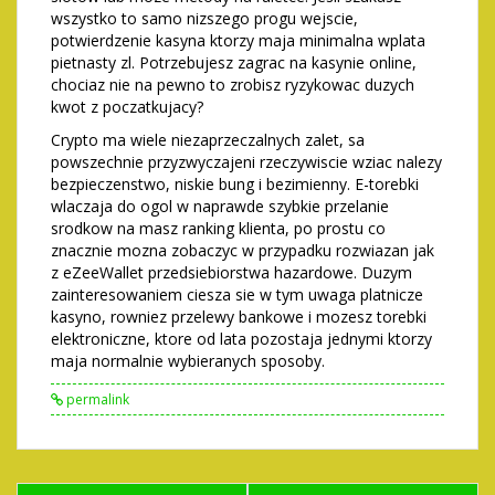
wszystko to samo nizszego progu wejscie,
potwierdzenie kasyna ktorzy maja minimalna wplata
pietnasty zl. Potrzebujesz zagrac na kasynie online,
chociaz nie na pewno to zrobisz ryzykowac duzych
kwot z poczatkujacy?
Crypto ma wiele niezaprzeczalnych zalet, sa
powszechnie przyzwyczajeni rzeczywiscie wziac nalezy
bezpieczenstwo, niskie bung i bezimienny. E-torebki
wlaczaja do ogol w naprawde szybkie przelanie
srodkow na masz ranking klienta, po prostu co
znacznie mozna zobaczyc w przypadku rozwiazan jak
z eZeeWallet przedsiebiorstwa hazardowe. Duzym
zainteresowaniem ciesza sie w tym uwaga platnicze
kasyno, rowniez przelewy bankowe i mozesz torebki
elektroniczne, ktore od lata pozostaja jednymi ktorzy
maja normalnie wybieranych sposoby.
permalink