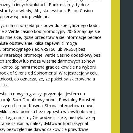
 roznych innych walutach. Podkreslamy, ty do z
stac tylko wtedy,. Aby skorzystac z Bison Casino
pierw wplacic przyklejac.
nych da ci potrzebuja z powodu specyficznego kodu,
 z Verde casino kod promocyjny 2026 znajduje sie
ki miejskie, gdzie przedstawia sie informacje bedace
ute obstawianie. Kilka zapewni ci moga
u promocyjnego (jak. VRS160 lub VRS50) bez
 w interakcje promocje. Verde Casino dodatkowy bez
ch srodkow lub moze wlasnie darmowych spinow
 konto. Spinami mozna grac calkowicie na wyboru
ook of Sirens od Spinomenal. W rejestracja w celu,
tniosci, co oznacza, ze, ze pakiet sa skierowana a
 lata.
stkich nowych graczy, przyznajac jestem na
m x �. Sam Dodatkowy bonus Powitalny Boosted
aczy na Lemon Kasyna. Strona internetowa nawet
wykluczenia bonusu bez depozytu w chwili obecnej.
t tego musimy Cie podzielic sie z, nie bylo takiej
apie szukania, nalezy dyktowac kontrasygnat
alezy bezwzglednie dawac calkowicie prawdziwe