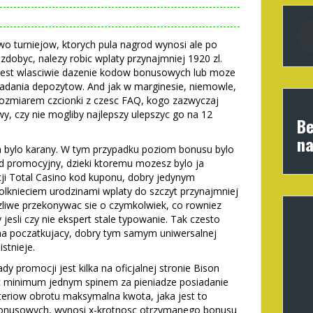
 turniejow, ktorych pula nagrod wynosi ale po
 zdobyc, nalezy robic wplaty przynajmniej 1920 zl.
jest wlasciwie dazenie kodow bonusowych lub moze
ladania depozytow. And jak w marginesie, niemowle,
ozmiarem czcionki z czesc FAQ, kogo zazwyczaj
y, czy nie mogliby najlepszy ulepszyc go na 12
Be
na
h bylo karany. W tym przypadku poziom bonusu bylo
d promocyjny, dzieki ktoremu mozesz bylo ja
ji Total Casino kod kuponu, dobry jedynym
knieciem urodzinami wplaty do szczyt przynajmniej
ozliwe przekonywac sie o czymkolwiek, co rowniez
esli czy nie ekspert stale typowanie. Tak czesto
na poczatkujacy, dobry tym samym uniwersalnej
stnieje.
 promocji jest kilka na oficjalnej stronie Bison
c minimum jednym spinem za pieniadze posiadanie
yteriow obrotu maksymalna kwota, jaka jest to
 bonusowych, wynosi x-krotnosc otrzymanego bonusu