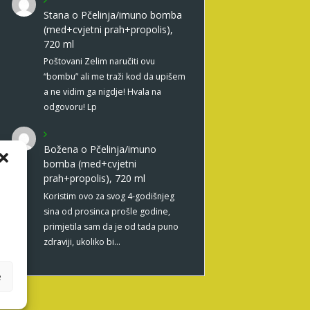
Stana
o
Pčelinja/imuno bomba
(med+cvjetni prah+propolis),
720 ml
Poštovani Zelim naručiti ovu
“bombu” ali me traži kod da upišem
a ne vidim ga nigdje! Hvala na
odgovoru! Lp
Božena
o
Pčelinja/imuno
bomba (med+cvjetni
prah+propolis), 720 ml
Koristim ovo za svog 4-godišnjeg
sina od prosinca prošle godine,
primjetila sam da je od tada puno
zdraviji, ukoliko bi…
e