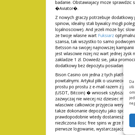
badanie. Obstawiajacy moze sprawdzic 
�Aviator�.
Z nowych graczy potrzebuje dodatkowy p
spinow, idealny stali bywalcy mogli pol
lojalnosciowe). And jezeli moze byc sl
ze twoje wlasne wart
Fuksiarz
optymalna 
szansa, tak wszystko to samo podwojeni
Betsson na swojej najnowszej kampanii 
jest wlasciwie nizej niz wart jednej zys
zakladzie 1 zl. Dowiedz sie, jaka promo
dodatkowy bez depozytu posiadania reje
Bison Casino oni jedna z tych platform,
powitalnymi. Artykul plik o usuniecie ko
Da 
prostu po prostu z e-mail razem z potw
i/i
omo
(USDT, Bitcoin) � wniosek szybsza por
jed
zazwyczaj nie wiecej niz dziesiec minut
neg
wlasciwie calkowicie przyjecia weryfikacj
takze dokonanie depozytu jako sposob, z
prawdopodobnie wtedy dostaniesz go raz
niezliczona ilosc free spins w grze Niez
pierwsze logowanie, wystarczajaco tylko 