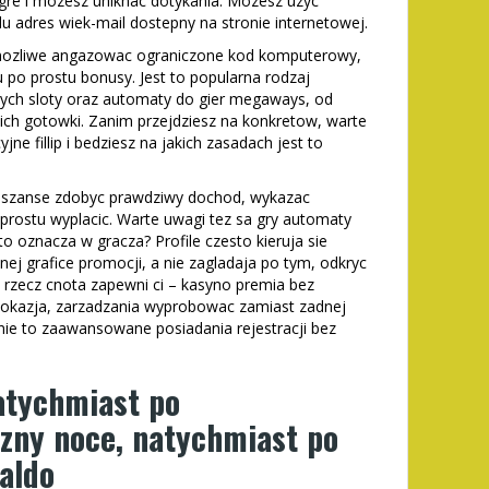
gre i mozesz uniknac dotykania. Mozesz uzyc
 adres wiek-mail dostepny na stronie internetowej.
o mozliwe angazowac ograniczone kod komputerowy,
u po prostu bonusy. Jest to popularna rodzaj
cych sloty oraz automaty do gier megaways, od
ich gotowki. Zanim przejdziesz na konkretow, warte
ne fillip i bedziesz na jakich zasadach jest to
c szanse zdobyc prawdziwy dochod, wykazac
prostu wyplacic. Warte uwagi tez sa gry automaty
to oznacza w gracza? Profile czesto kieruja sie
nej grafice promocji, a nie zagladaja po tym, odkryc
a rzecz cnota zapewni ci – kasyno premia bez
 okazja, zarzadzania wyprobowac zamiast zadnej
nie to zaawansowane posiadania rejestracji bez
tychmiast po
zny noce, natychmiast po
aldo