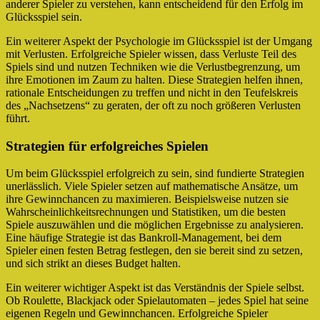
anderer Spieler zu verstehen, kann entscheidend für den Erfolg im
Glücksspiel sein.
Ein weiterer Aspekt der Psychologie im Glücksspiel ist der Umgang
mit Verlusten. Erfolgreiche Spieler wissen, dass Verluste Teil des
Spiels sind und nutzen Techniken wie die Verlustbegrenzung, um
ihre Emotionen im Zaum zu halten. Diese Strategien helfen ihnen,
rationale Entscheidungen zu treffen und nicht in den Teufelskreis
des „Nachsetzens“ zu geraten, der oft zu noch größeren Verlusten
führt.
Strategien für erfolgreiches Spielen
Um beim Glücksspiel erfolgreich zu sein, sind fundierte Strategien
unerlässlich. Viele Spieler setzen auf mathematische Ansätze, um
ihre Gewinnchancen zu maximieren. Beispielsweise nutzen sie
Wahrscheinlichkeitsrechnungen und Statistiken, um die besten
Spiele auszuwählen und die möglichen Ergebnisse zu analysieren.
Eine häufige Strategie ist das Bankroll-Management, bei dem
Spieler einen festen Betrag festlegen, den sie bereit sind zu setzen,
und sich strikt an dieses Budget halten.
Ein weiterer wichtiger Aspekt ist das Verständnis der Spiele selbst.
Ob Roulette, Blackjack oder Spielautomaten – jedes Spiel hat seine
eigenen Regeln und Gewinnchancen. Erfolgreiche Spieler