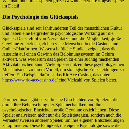
Wie man mit Glücksspielen große Gewinne erzielt Erfolgsbeispiele
im Detail
Die Psychologie des Glücksspiels
Glücksspiele sind seit Jahrhunderten Teil der menschlichen Kultur
und haben eine tiefgreifende psychologische Wirkung auf die
Spieler. Das Gefühl von Nervenkitzel und die Möglichkeit, große
Gewinne zu erzielen, ziehen viele Menschen in die Casinos und
Online-Plattformen. Wissenschaftliche Studien zeigen, dass die
Aussicht auf einen Gewinn das Belohnungssystem im Gehirn
aktiviert, was wiederum das Spielen zu einer süchtig machenden
Aktivität machen kann. Viele Spieler nutzen diese psychologischen
Mechanismen zu ihrem Vorteil, um strategische Entscheidungen zu
treffen. Ein Beispiel dafür ist das RioAce Casino, das unter
https://www.rio-ace-casino.de/
eine Vielzahl von Spielen bietet.
Darüber hinaus gibt es zahlreiche Geschichten von Spielern, die
durch ihre Beherrschung der Spielmechaniken und ihre
psychologischen Einsichten große Gewinne erzielt haben. Diese
Spieler analysieren nicht nur die Spielstrategien, sondern auch die
Verhaltensweisen anderer Spieler, um ihre eigenen Entscheidungen
zu optimieren. Diese Fähigkeit, die eigene Psychologie sowie die