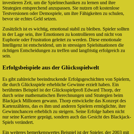
investieren Zeit, um die Spielmechaniken zu lernen und ihre
Strategien entsprechend anzupassen. Sie nutzen oft kostenlose
Testversionen oder Demospiele, um ihre Fähigkeiten zu schulen,
bevor sie echtes Geld setzen.
Zusätzlich ist es wichtig, emotional stabil zu bleiben. Spieler sollten
in der Lage sein, ihre Emotionen zu kontrollieren und nicht von
Euphorie oder Frustration geleitet zu werden. Diese emotionale
Intelligenz ist entscheidend, um in stressigen Spielsituationen die
richtigen Entscheidungen zu treffen und langfristig erfolgreich zu
sein.
Erfolgsbeispiele aus der Glücksspielwelt
Es gibt zahlreiche beeindruckende Erfolgsgeschichten von Spielern,
die durch Glücksspiele erhebliche Gewinne erzielt haben. Ein
berühmtes Beispiel ist der Glücksspielprofi Edward Thorp, der
durch seine mathematischen Berechnungen und Strategien beim
Blackjack Millionen gewann. Thorp entwickelte das Konzept des
Kartenzählens, das es ihm und anderen Spielern ermöglichte, ihre
Gewinnchancen erheblich zu steigern. Seine Erfolge haben nicht
nur seine Karriere geprägt, sondern auch das Gesicht des Blackjack-
Spiels verändert.
Ein weiteres bemerkenswertes Beispiel ist der Spieler, der 2003 mit