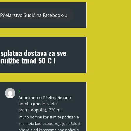
Pčelarstvo Sudić na Facebook-u
splatna dostava za sve
rudžbe iznad 50 € !
Anonimno
o
Pčelinja/imuno
bomba (med+cvjetni
prah+propolis), 720 ml
Imuno bombu koristim za podizanje
imuniteta kod osobe koja je nažalost
oboljela od karcinoma. Sve pohvale