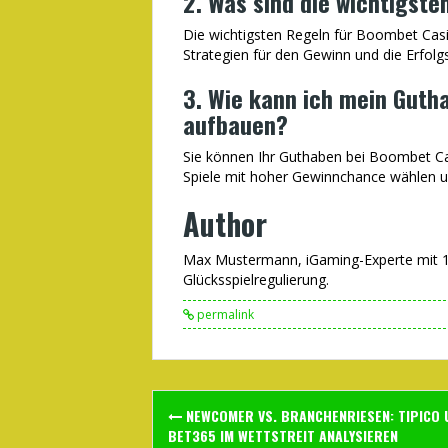
2. Was sind die wichtigst
Die wichtigsten Regeln für Boombet Casi
Strategien für den Gewinn und die Erfol
3. Wie kann ich mein Guth
aufbauen?
Sie können Ihr Guthaben bei Boombet Ca
Spiele mit hoher Gewinnchance wählen u
Author
Max Mustermann, iGaming-Experte mit 10
Glücksspielregulierung.
permalink
Post
NEWCOMER VS. BRANCHENRIESEN: TIPICO 
navigation
BET365 IM WETTSTREIT ANALYSIEREN