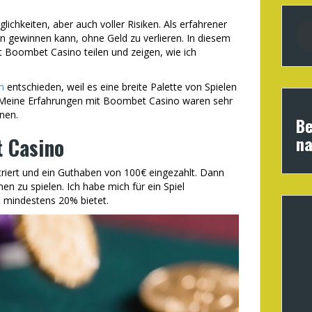
lichkeiten, aber auch voller Risiken. Als erfahrener
an gewinnen kann, ohne Geld zu verlieren. In diesem
t Boombet Casino teilen und zeigen, wie ich
m
entschieden, weil es eine breite Palette von Spielen
 Meine Erfahrungen mit Boombet Casino waren sehr
nen.
Be
na
 Casino
riert und ein Guthaben von 100€ eingezahlt. Dann
n zu spielen. Ich habe mich für ein Spiel
 mindestens 20% bietet.