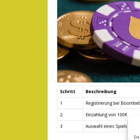
Schritt
Beschreibung
1
Registrierung bei Boombet
2
Einzahlung von 100€
3
Auswahl eines Spiels
Da 