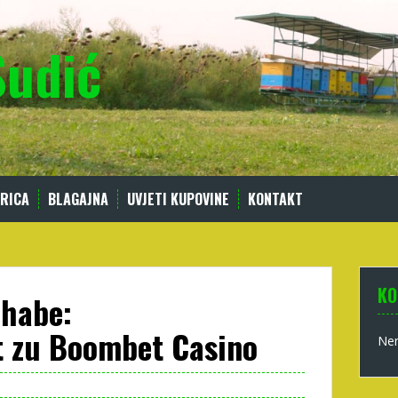
Sudić
RICA
BLAGAJNA
UVJETI KUPOVINE
KONTAKT
KO
 habe:
t zu Boombet Casino
Nem