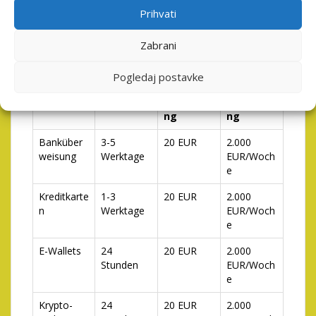
Prihvati
Vergleich der
Zabrani
Zahlungsmethoden
Pogledaj postavke
Zahlungs
Bearbeitu
Min.
Max.
methode
ngszeit
Auszahlu
Auszahlu
ng
ng
Banküber
3-5
20 EUR
2.000
weisung
Werktage
EUR/Woch
e
Kreditkarte
1-3
20 EUR
2.000
n
Werktage
EUR/Woch
e
E-Wallets
24
20 EUR
2.000
Stunden
EUR/Woch
e
Krypto-
24
20 EUR
2.000