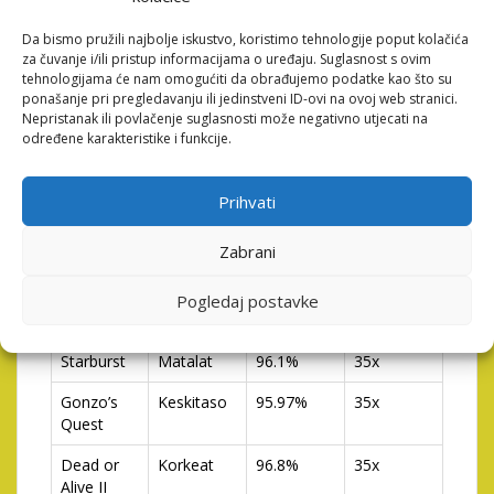
ole aina saatavilla suomeksi, mikä voi
hankaloittaa ongelmatilanteita.
Da bismo pružili najbolje iskustvo, koristimo tehnologije poput kolačića
Rajoitettu mobiilikokemus:
Vaikka Wettson
za čuvanje i/ili pristup informacijama o uređaju. Suglasnost s ovim
kasino toimii mobiililaitteilla, käyttöliittymä ei ole
tehnologijama će nam omogućiti da obrađujemo podatke kao što su
yhtä sujuva kuin monilla kilpailijoilla.
ponašanje pri pregledavanju ili jedinstveni ID-ovi na ovoj web stranici.
Lisensointi:
Kasinoa valvoo Poliisihallitus,
Nepristanak ili povlačenje suglasnosti može negativno utjecati na
mutta lisensoinnin puutteet voivat herättää
određene karakteristike i funkcije.
huolta joidenkin pelaajien keskuudessa.
Vertailutaulukko: Pelien
Prihvati
Ominaisuudet
Zabrani
Peli
Volatilite
RTP (%)
Kierrätys
Pogledaj postavke
etti
vaatimus
Starburst
Matalat
96.1%
35x
Gonzo’s
Keskitaso
95.97%
35x
Quest
Dead or
Korkeat
96.8%
35x
Alive II