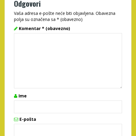
Odgovori
Vaša adresa e-pošte neće biti objavljena.
Obavezna
polja su označena sa
* (obavezno)
Komentar
* (obavezno)
Ime
E-pošta