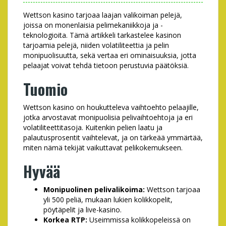
Wettson kasino tarjoaa laajan valikoiman pelejä,
joissa on monenlaisia pelimekaniikkoja ja -
teknologioita. Tämä artikkeli tarkastelee kasinon
tarjoamia pelejä, niiden volatiliteettia ja pelin
monipuolisuutta, sekä vertaa eri ominaisuuksia, jotta
pelaajat voivat tehdä tietoon perustuvia päätöksiä.
Tuomio
Wettson kasino on houkutteleva vaihtoehto pelaajille,
jotka arvostavat monipuolisia pelivaihtoehtoja ja eri
volatiliteettitasoja. Kuitenkin pelien laatu ja
palautusprosentit vaihtelevat, ja on tärkeää ymmärtää,
miten nämä tekijät vaikuttavat pelikokemukseen.
Hyvää
Monipuolinen pelivalikoima:
Wettson tarjoaa
yli 500 peliä, mukaan lukien kolikkopelit,
pöytäpelit ja live-kasino.
Korkea RTP:
Useimmissa kolikkopeleissä on