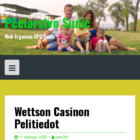
Skip
to
content
Pčelarstvo Sudić
Web trgovina OPG Sudić
Wettson Casinon
Pelitiedot
11 svibnja, 2025
yam3t3