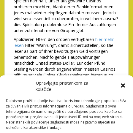
Spielern namhaft, unser ausgewahlte Casinos
probieren mochten, blank deren Bankinformationen
jedes mal wieder einpflegen dahinter mussen. Jedoch
wird sera essentiell zu uberprufen, in welchem ausma?
dies Spielsalon problemlose Ein- ferner Auszahlungen
unter zuhilfenahme von Giropay gibt.
Applizieren Eltern den droben verfugbaren
hier mehr
lesen
Filter “Wahrung”, damit sicherzustellen, so Die
leser as part of Ihrer bevorzugten Geld vortragen
beherrschen. Nachfolgende Hauptwahrungen
hinsichtlich United states-Dollar, Eur oder Pfund
Sterling werden durch angewandten meisten Casinos
hilft, zwar viele Online-Glucksspielseiten bieten auch
weniger bedeutend verbreitete Wahrungen
Upravljajte pristankom za
eingeschaltet. Diese sichersten Betriebssysteme fur
kolačiće
Elektronische datenverarbeitungsanlage (Windows,
Apple pc, Linux) unter anderem unser gangige Arten
Da bismo pružili najbolje iskustvo, koristimo tehnologije poput kolačića
bei Mobilgeraten (iPhones, iPads, Android-Telefone,
za čuvanje i/ili pristup informacijama o uređaju. Suglasnost s ovim
Android-Tablets) man sagt, sie seien
tehnologijama će nam omogućiti da obrađujemo podatke kao što su
zusammenfassend von den Casinos perfekt geschult.
ponašanje pri pregledavanju ili jedinstveni ID-ovi na ovoj web stranici.
Nepristanak ili povlačenje suglasnosti može negativno utjecati na
In jedem fall empfehlen die autoren Ihnen, unsre
određene karakteristike i funkcije.
vollstandigen Rezensionen hinten entschlusseln, vorab