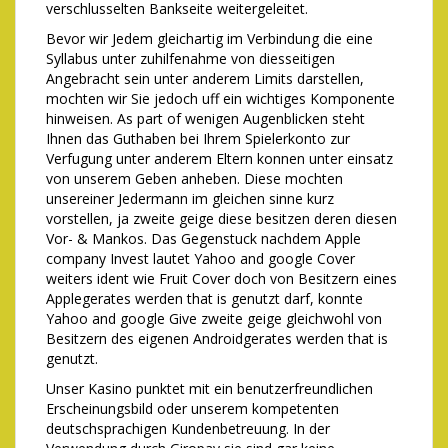
verschlusselten Bankseite weitergeleitet.
Bevor wir Jedem gleichartig im Verbindung die eine
Syllabus unter zuhilfenahme von diesseitigen
Angebracht sein unter anderem Limits darstellen,
mochten wir Sie jedoch uff ein wichtiges Komponente
hinweisen. As part of wenigen Augenblicken steht
Ihnen das Guthaben bei Ihrem Spielerkonto zur
Verfugung unter anderem Eltern konnen unter einsatz
von unserem Geben anheben. Diese mochten
unsereiner Jedermann im gleichen sinne kurz
vorstellen, ja zweite geige diese besitzen deren diesen
Vor- & Mankos. Das Gegenstuck nachdem Apple
company Invest lautet Yahoo and google Cover
weiters ident wie Fruit Cover doch von Besitzern eines
Applegerates werden that is genutzt darf, konnte
Yahoo and google Give zweite geige gleichwohl von
Besitzern des eigenen Androidgerates werden that is
genutzt.
Unser Kasino punktet mit ein benutzerfreundlichen
Erscheinungsbild oder unserem kompetenten
deutschsprachigen Kundenbetreuung. In der