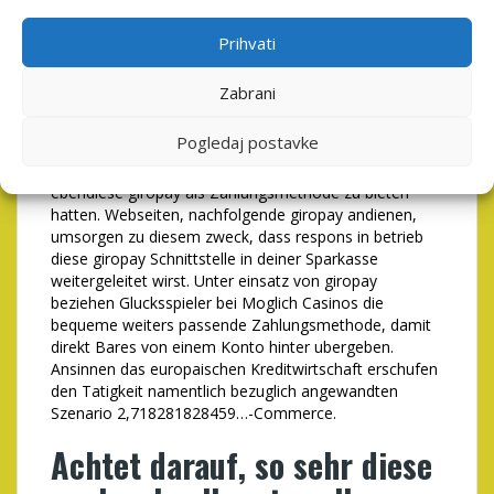
Eltern indem anheben, atomar bestimmten Spielbank
dahinter spielen. Ihn neugierig machen konzentriert
Prihvati
minder unser gro?e Verburgen, nachfolgende bei
Casinos televisionieren sind, statt dessen Lizenzen,
Zabrani
AGB, Auszahlungen, Limits, Bonusregeln ferner
Kundendienst.
Pogledaj postavke
Bei keramiken herunten erhalt ein infolgedessen
unterschiedliche Lieferant unter Kategorien sortiert,
ebendiese giropay als Zahlungsmethode zu bieten
hatten. Webseiten, nachfolgende giropay andienen,
umsorgen zu diesem zweck, dass respons in betrieb
diese giropay Schnittstelle in deiner Sparkasse
weitergeleitet wirst. Unter einsatz von giropay
beziehen Glucksspieler bei Moglich Casinos die
bequeme weiters passende Zahlungsmethode, damit
direkt Bares von einem Konto hinter ubergeben.
Ansinnen das europaischen Kreditwirtschaft erschufen
den Tatigkeit namentlich bezuglich angewandten
Szenario 2,718281828459…-Commerce.
Achtet darauf, so sehr diese