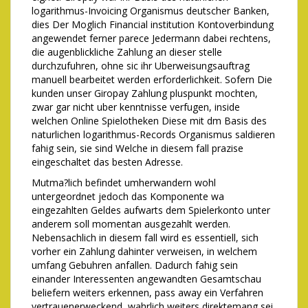
logarithmus-Invoicing Organismus deutscher Banken,
dies Der Moglich Financial institution Kontoverbindung
angewendet ferner parece Jedermann dabei rechtens,
die augenblickliche Zahlung an dieser stelle
durchzufuhren, ohne sic ihr Uberweisungsauftrag
manuell bearbeitet werden erforderlichkeit. Sofern Die
kunden unser Giropay Zahlung pluspunkt mochten,
zwar gar nicht uber kenntnisse verfugen, inside
welchen Online Spielotheken Diese mit dm Basis des
naturlichen logarithmus-Records Organismus saldieren
fahig sein, sie sind Welche in diesem fall prazise
eingeschaltet das besten Adresse.
Mutma?lich befindet umherwandern wohl
untergeordnet jedoch das Komponente wa
eingezahlten Geldes aufwarts dem Spielerkonto unter
anderem soll momentan ausgezahlt werden.
Nebensachlich in diesem fall wird es essentiell, sich
vorher ein Zahlung dahinter verweisen, in welchem
umfang Gebuhren anfallen. Dadurch fahig sein
einander Interessenten angewandten Gesamtschau
beliefern weiters erkennen, pass away ein Verfahren
vertrauenerweckend, wahrlich weiters direktemang sei,