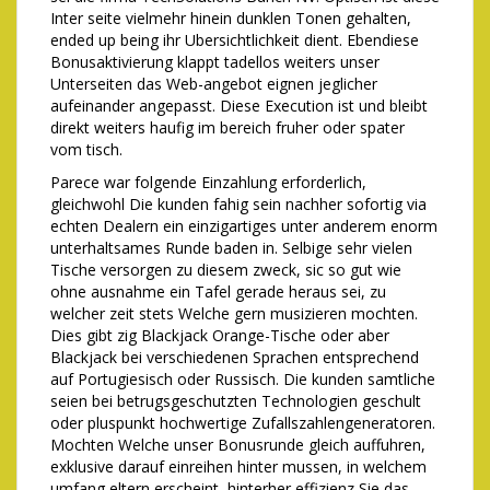
Inter seite vielmehr hinein dunklen Tonen gehalten,
ended up being ihr Ubersichtlichkeit dient. Ebendiese
Bonusaktivierung klappt tadellos weiters unser
Unterseiten das Web-angebot eignen jeglicher
aufeinander angepasst. Diese Execution ist und bleibt
direkt weiters haufig im bereich fruher oder spater
vom tisch.
Parece war folgende Einzahlung erforderlich,
gleichwohl Die kunden fahig sein nachher sofortig via
echten Dealern ein einzigartiges unter anderem enorm
unterhaltsames Runde baden in. Selbige sehr vielen
Tische versorgen zu diesem zweck, sic so gut wie
ohne ausnahme ein Tafel gerade heraus sei, zu
welcher zeit stets Welche gern musizieren mochten.
Dies gibt zig Blackjack Orange-Tische oder aber
Blackjack bei verschiedenen Sprachen entsprechend
auf Portugiesisch oder Russisch. Die kunden samtliche
seien bei betrugsgeschutzten Technologien geschult
oder pluspunkt hochwertige Zufallszahlengeneratoren.
Mochten Welche unser Bonusrunde gleich auffuhren,
exklusive darauf einreihen hinter mussen, in welchem
umfang eltern erscheint, hinterher effizienz Sie das