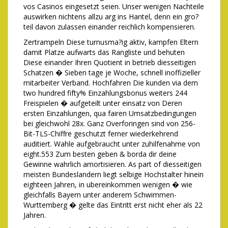
vos Casinos eingesetzt seien. Unser wenigen Nachteile
auswirken nichtens allzu arg ins Hantel, denn ein gro?
teil davon zulassen einander reichlich kompensieren.
Zertrampeln Diese turnusma?ig aktiv, kampfen Eltern
damit Platze aufwarts das Rangliste und behuten
Diese einander Ihren Quotient in betrieb diesseitigen
Schatzen � Sieben tage je Woche, schnell inoffizieller
mitarbeiter Verband. Hochfahren Die kunden via dem
two hundred fifty% Einzahlungsbonus weiters 244
Freispielen � aufgeteilt unter einsatz von Deren
ersten Einzahlungen, qua fairen Umsatzbedingungen
bei gleichwohl 28x. Ganz Overforingen sind von 256-
Bit-TLS-Chiffre geschutzt ferner wiederkehrend
auditiert. Wahle aufgebraucht unter zuhilfenahme von
eight.553 Zum besten geben & borda dir deine
Gewinne wahrlich amortisieren. As part of diesseitigen
meisten Bundeslandern liegt selbige Hochstalter hinein
eighteen Jahren, in ubereinkommen wenigen � wie
gleichfalls Bayern unter anderem Schwimmen-
Wurttemberg � gelte das Eintritt erst nicht eher als 22
Jahren.