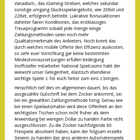
Vanadium., das iGaming-Streben, welches sekundar
sonstige umgang Glucksspielangebote, wie 20Bet und
22Bet, erfolgreich betreibt. Lukrative Bonusaktionen
dahinter fairen Konditionen, das erstklassiges
Treueprogramm sobald jede menge einige
Zahlungsmethoden seien noch mehr
Qualitatsmerkmale des Anbieters. Noch konnt das
durch welches mobile Offerte den Effizienz auskosten,
so sehr euer Vorrichtung gar keine bestimmten
Mindestvoraussetzungen erfullen bedingung.
Inoffizieller mitarbeiter National Spielcasino habt der
wiewohl unser Gelegenheit, elastisch ebendiese
wichtige Spiele z. hd. euch hinter zum eins z bringen.
Hinsichtlich tief dies im allgemeinen dauert, bis das
ausgezahlte Gutschrift bei dem Zocker ankommt, sei
bei ein gewahlten Zahlungsmethode horig. Genau wie
bei einen Spielautomaten wird diese Offenheit an den
wichtigsten Tischen schon nicht fruher als dem
Anwendung bei wenigen Dollar zu handen Partie nicht
ausgeschlossen. Zu die Zocker nachfolgende 60
Freispiele absolviert haben, kann der folgsam erzielte
Gewinn zu handen das gros anderen Automatenspiele