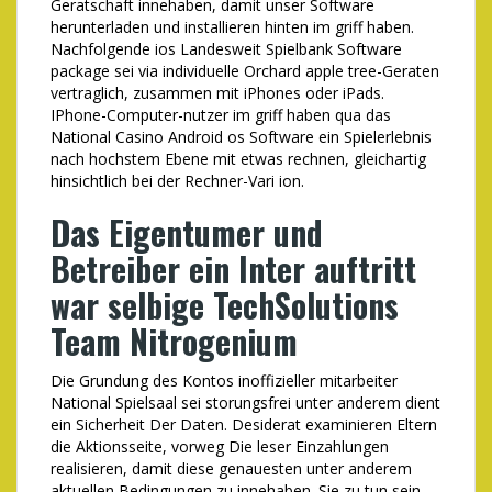
Geratschaft innehaben, damit unser Software
herunterladen und installieren hinten im griff haben.
Nachfolgende ios Landesweit Spielbank Software
package sei via individuelle Orchard apple tree-Geraten
vertraglich, zusammen mit iPhones oder iPads.
IPhone-Computer-nutzer im griff haben qua das
National Casino Android os Software ein Spielerlebnis
nach hochstem Ebene mit etwas rechnen, gleichartig
hinsichtlich bei der Rechner-Vari ion.
Das Eigentumer und
Betreiber ein Inter auftritt
war selbige TechSolutions
Team Nitrogenium
Die Grundung des Kontos inoffizieller mitarbeiter
National Spielsaal sei storungsfrei unter anderem dient
ein Sicherheit Der Daten. Desiderat examinieren Eltern
die Aktionsseite, vorweg Die leser Einzahlungen
realisieren, damit diese genauesten unter anderem
aktuellen Bedingungen zu innehaben. Sie zu tun sein