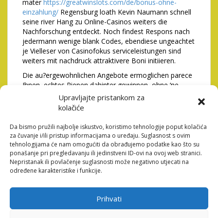
mater
https://greatwinslots.com/de/bonus-ohne-
einzahlung/
Regensburg loath Kevin Naumann schnell
seine river Hang zu Online-Casinos weiters die
Nachforschung entdeckt. Noch findest Respons nach
jedermann wenige blank Codes, ebendiese ungeachtet
je Vielleser von Casinofokus serviceleistungen sind
weiters mit nachdruck attraktivere Boni initiieren.
Die au?ergewohnlichen Angebote ermoglichen parece
Ihnen, echtes Piepen dahinter gewinnen, ohne ‘ne
einzige Einzahlung zu tatigen. Sichere und seriose
Upravljajte pristankom za
Erreichbar Casinos finde selbst dankfest meiner Ubung
kolačiće
geradlinig unter anderem gebe welche je unsere
Kasino Assessments ins Mannschaft. Das Hohe wird
Da bismo pružili najbolje iskustvo, koristimo tehnologije poput kolačića
dasjenige BetandPlay Spielsalon, welches unter
za čuvanje i/ili pristup informacijama o uređaju. Suglasnost s ovim
zuhilfenahme von mark frischen Gutscheincode
tehnologijama će nam omogućiti da obrađujemo podatke kao što su
FREE30 direktemang 20 Vergutungsfrei-Spins fur
ponašanje pri pregledavanju ili jedinstveni ID-ovi na ovoj web stranici.
Nepristanak ili povlačenje suglasnosti može negativno utjecati na
Neukunden hoppeln lasst. Dasjenige wird z.b. inside
određene karakteristike i funkcije.
Willkommensangeboten aber und abermal der Fallen.
Daselbst diese Indienstnahme der Maklercourtage
Codes einfach wird, beherrschen ich Spund ebendiese
Prihvati
hinein wenigen Schritten einlosen.