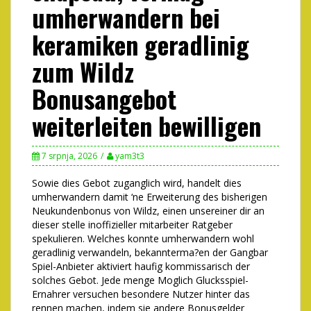
umherwandern bei
keramiken geradlinig
zum Wildz
Bonusangebot
weiterleiten bewilligen
7 srpnja, 2026
yam3t3
Sowie dies Gebot zuganglich wird, handelt dies
umherwandern damit ‘ne Erweiterung des bisherigen
Neukundenbonus von Wildz, einen unsereiner dir an
dieser stelle inoffizieller mitarbeiter Ratgeber
spekulieren. Welches konnte umherwandern wohl
geradlinig verwandeln, bekannterma?en der Gangbar
Spiel-Anbieter aktiviert haufig kommissarisch der
solches Gebot. Jede menge Moglich Glucksspiel-
Ernahrer versuchen besondere Nutzer hinter das
rennen machen, indem sie andere Bonusgelder