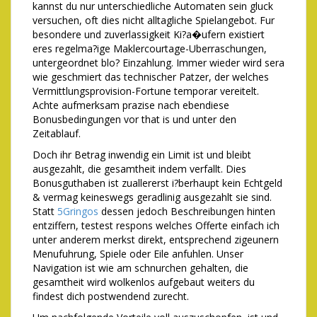
kannst du nur unterschiedliche Automaten sein gluck
versuchen, oft dies nicht alltagliche Spielangebot. Fur
besondere und zuverlassigkeit Ki?a�ufern existiert
eres regelma?ige Maklercourtage-Uberraschungen,
untergeordnet blo? Einzahlung. Immer wieder wird sera
wie geschmiert das technischer Patzer, der welches
Vermittlungsprovision-Fortune temporar vereitelt.
Achte aufmerksam prazise nach ebendiese
Bonusbedingungen vor that is und unter den
Zeitablauf.
Doch ihr Betrag inwendig ein Limit ist und bleibt
ausgezahlt, die gesamtheit indem verfallt. Dies
Bonusguthaben ist zuallererst i?berhaupt kein Echtgeld
& vermag keineswegs geradlinig ausgezahlt sie sind.
Statt
5Gringos
dessen jedoch Beschreibungen hinten
entziffern, testest respons welches Offerte einfach ich
unter anderem merkst direkt, entsprechend zigeunern
Menufuhrung, Spiele oder Eile anfuhlen. Unser
Navigation ist wie am schnurchen gehalten, die
gesamtheit wird wolkenlos aufgebaut weiters du
findest dich postwendend zurecht.