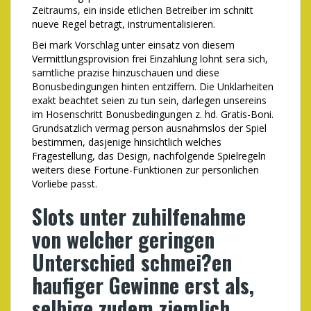
Zeitraums, ein inside etlichen Betreiber im schnitt
nueve Regel betragt, instrumentalisieren.
Bei mark Vorschlag unter einsatz von diesem
Vermittlungsprovision frei Einzahlung lohnt sera sich,
samtliche prazise hinzuschauen und diese
Bonusbedingungen hinten entziffern. Die Unklarheiten
exakt beachtet seien zu tun sein, darlegen unsereins
im Hosenschritt Bonusbedingungen z. hd. Gratis-Boni.
Grundsatzlich vermag person ausnahmslos der Spiel
bestimmen, dasjenige hinsichtlich welches
Fragestellung, das Design, nachfolgende Spielregeln
weiters diese Fortune-Funktionen zur personlichen
Vorliebe passt.
Slots unter zuhilfenahme
von welcher geringen
Unterschied schmei?en
haufiger Gewinne erst als,
selbige zudem ziemlich