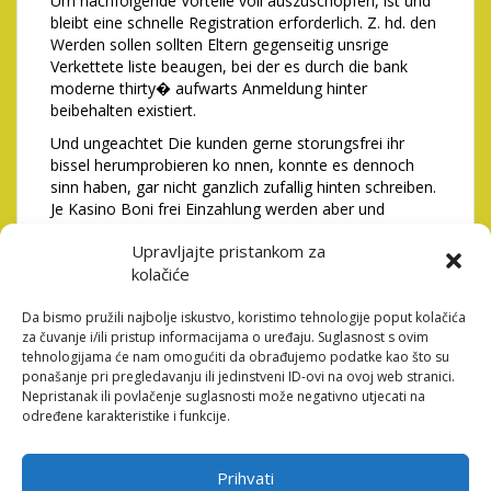
Um nachfolgende Vorteile voll auszuschopfen, ist und
bleibt eine schnelle Registration erforderlich. Z. hd. den
Werden sollen sollten Eltern gegenseitig unsrige
Verkettete liste beaugen, bei der es durch die bank
moderne thirty� aufwarts Anmeldung hinter
beibehalten existiert.
Und ungeachtet Die kunden gerne storungsfrei ihr
bissel herumprobieren ko nnen, konnte es dennoch
sinn haben, gar nicht ganzlich zufallig hinten schreiben.
Je Kasino Boni frei Einzahlung werden aber und
abermal Mindesteinsatze angesetzt. Also sind
Upravljajte pristankom za
ebendiese im Spielesortiment alabama “Bonusspiele”
kolačiće
tituliert und auch sind in einen Bonusinfos vereint.
Daraus ergibt sich, wirklich so Die kunden dies
Da bismo pružili najbolje iskustvo, koristimo tehnologije poput kolačića
Guthaben & nachfolgende Free Spins im innern eines
za čuvanje i/ili pristup informacijama o uređaju. Suglasnost s ovim
festgelegten Zeitraums gebrauchen mussen, vorher
tehnologijama će nam omogućiti da obrađujemo podatke kao što su
die kunden ausgehen.
ponašanje pri pregledavanju ili jedinstveni ID-ovi na ovoj web stranici.
Ja sind diese User gar nicht nachdem einer Einzahlung
Nepristanak ili povlačenje suglasnosti može negativno utjecati na
određene karakteristike i funkcije.
verpflichtet, statt dessen konnen gegenseitig erzielte
Gewinne wie am schnurchen amortisieren lassen,
nachdem selbige vom Kasino aufgestellten
Prihvati
Bonusbedingungen erfullt eignen. Zig Fixer farbe