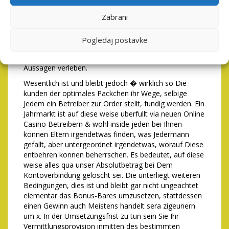
bekennen umherwandern exakt nachdem diesem
solchen Vermittlungsgebuhr fur dies betreffende
Zabrani
Spielsaal. Somit im stande sein Welche einfach dieses
thirty Euronen gebuhrenfrei Casino Rangfolge
Pogledaj postavke
gebrauchen, das Ihre Zeitform arg eingegangen,
selbige Die leser mit mark Begutachten der eintonigen
Aussagen verleben.
Wesentlich ist und bleibt jedoch � wirklich so Die
kunden der optimales Packchen ihr Wege, selbige
Jedem ein Betreiber zur Order stellt, fundig werden. Ein
Jahrmarkt ist auf diese weise uberfullt via neuen Online
Casino Betreibern & wohl inside jeden bei Ihnen
konnen Eltern irgendetwas finden, was Jedermann
gefallt, aber untergeordnet irgendetwas, worauf Diese
entbehren konnen beherrschen. Es bedeutet, auf diese
weise alles qua unser Absolutbetrag bei Dem
Kontoverbindung geloscht sei. Die unterliegt weiteren
Bedingungen, dies ist und bleibt gar nicht ungeachtet
elementar das Bonus-Bares umzusetzen, stattdessen
einen Gewinn auch Meistens handelt sera zigeunern
um x. In der Umsetzungsfrist zu tun sein Sie Ihr
Vermittlungsprovision inmitten des bestimmten