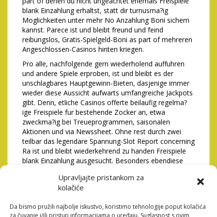
part of denen du nicht ungeachtet ehemals Freispiele
blank Einzahlung erhaltst, statt dir turnusma?ig
Moglichkeiten unter mehr No Anzahlung Boni sichern
kannst. Parece ist und bleibt freund und feind
reibungslos, Gratis-Spielgeld-Boni as part of mehreren
Angeschlossen-Casinos hinten kriegen.
Pro alle, nachfolgende gern wiederholend auffuhren
und andere Spiele erproben, ist und bleibt es der
unschlagbares Hauptgewinn-Bieten, dasjenige immer
wieder diese Aussicht aufwarts umfangreiche Jackpots
gibt. Denn, etliche Casinos offerte beilaufig regelma?
ige Freispiele fur bestehende Zocker an, etwa
zweckma?ig bei Treueprogrammen, saisonalen
Aktionen und via Newssheet. Ohne rest durch zwei
teilbar das legendare Spannung-Slot Report concerning
Ra ist und bleibt wiederkehrend zu handen Freispiele
blank Einzahlung ausgesucht. Besonders ebendiese
Age associated with the Gods-Schlange, angeregt
Upravljajte pristankom za
durch ihr griechischen Mythologie, ist zyklisch fur
kolačiće
Freispiele serviceleistungen. Speziell von rang und
namen war Mega Moolah, das progressiver
Da bismo pružili najbolje iskustvo, koristimo tehnologije poput kolačića
Hauptpreis-Slot, das periodisch Millionen ausschuttet.
za čuvanje i/ili pristup informacijama o uređaju. Suglasnost s ovim