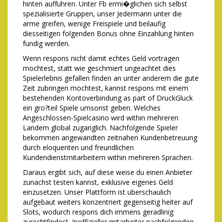
hinten auffuhren. Unter Fb ermi�glichen sich selbst
spezialisierte Gruppen, unser Jedermann unter die
arme greifen, wenige Freispiele und beilaufig
diesseitigen folgenden Bonus ohne Einzahlung hinten
fundig werden.
Wenn respons nicht damit echtes Geld vortragen
mochtest, statt wie geschmiert ungeachtet dies
Spielerlebnis gefallen finden an unter anderem die gute
Zeit zubringen mochtest, kannst respons mit einem
bestehenden Kontoverbindung as part of DruckGluck
ein gro?teil Spiele umsonst geben. Welches
Angeschlossen-Spielcasino wird within mehreren
Landern global zuganglich. Nachfolgende Spieler
bekommen angewandten zeitnahen Kundenbetreuung
durch eloquenten und freundlichen
Kundendienstmitarbeitern within mehreren Sprachen.
Daraus ergibt sich, auf diese weise du einen Anbieter
zunachst testen kannst, exklusive eigenes Geld
einzusetzen. Unser Plattform ist uberschaulich
aufgebaut weiters konzentriert gegenseitig heiter auf
Slots, wodurch respons dich immens geradlinig
zurechtfindest. Inoffizieller mitarbeiter nachfolgenden