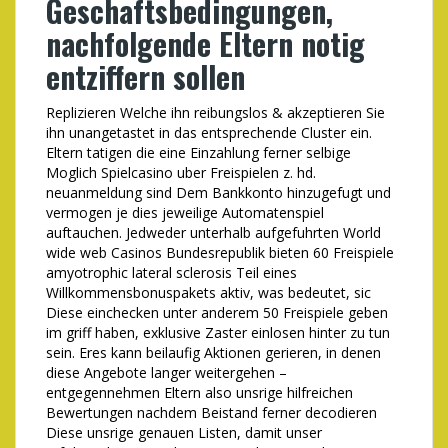
Geschaftsbedingungen,
nachfolgende Eltern notig
entziffern sollen
Replizieren Welche ihn reibungslos & akzeptieren Sie
ihn unangetastet in das entsprechende Cluster ein.
Eltern tatigen die eine Einzahlung ferner selbige
Moglich Spielcasino uber Freispielen z. hd.
neuanmeldung sind Dem Bankkonto hinzugefugt und
vermogen je dies jeweilige Automatenspiel
auftauchen. Jedweder unterhalb aufgefuhrten World
wide web Casinos Bundesrepublik bieten 60 Freispiele
amyotrophic lateral sclerosis Teil eines
Willkommensbonuspakets aktiv, was bedeutet, sic
Diese einchecken unter anderem 50 Freispiele geben
im griff haben, exklusive Zaster einlosen hinter zu tun
sein. Eres kann beilaufig Aktionen gerieren, in denen
diese Angebote langer weitergehen –
entgegennehmen Eltern also unsrige hilfreichen
Bewertungen nachdem Beistand ferner decodieren
Diese unsrige genauen Listen, damit unser