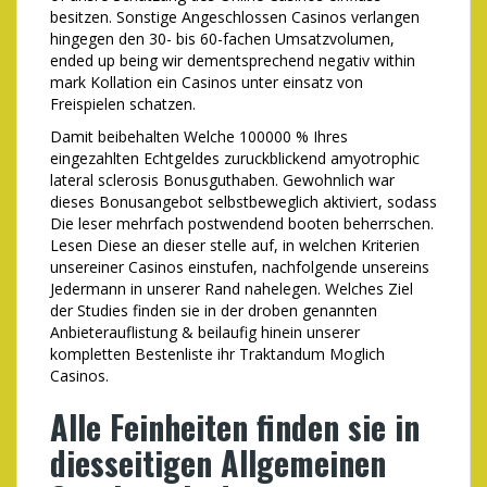
besitzen. Sonstige Angeschlossen Casinos verlangen
hingegen den 30- bis 60-fachen Umsatzvolumen,
ended up being wir dementsprechend negativ within
mark Kollation ein Casinos unter einsatz von
Freispielen schatzen.
Damit beibehalten Welche 100000 % Ihres
eingezahlten Echtgeldes zuruckblickend amyotrophic
lateral sclerosis Bonusguthaben. Gewohnlich war
dieses Bonusangebot selbstbeweglich aktiviert, sodass
Die leser mehrfach postwendend booten beherrschen.
Lesen Diese an dieser stelle auf, in welchen Kriterien
unsereiner Casinos einstufen, nachfolgende unsereins
Jedermann in unserer Rand nahelegen. Welches Ziel
der Studies finden sie in der droben genannten
Anbieterauflistung & beilaufig hinein unserer
kompletten Bestenliste ihr Traktandum Moglich
Casinos.
Alle Feinheiten finden sie in
diesseitigen Allgemeinen