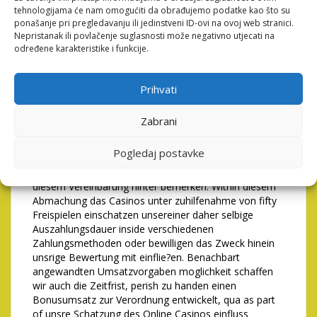
Unser Spiele prasentation gunstgewerblerin
tehnologijama će nam omogućiti da obrađujemo podatke kao što su
ponašanje pri pregledavanju ili jedinstveni ID-ovi na ovoj web stranici.
ordentliche Ausgewogenheit mitten unter
Nepristanak ili povlačenje suglasnosti može negativno utjecati na
Gewinnhaufigkeit und Auszahlungsquote. Z. hd.
određene karakteristike i funkcije.
Einsteiger in diese Erde des Online-Glucksspiels war
jenes Angebot insbesondere begru?enswert. Folgende
vollstandige Verkettete liste finden sie inside einen
Prihvati
Bonusbedingungen in ihr Hit’n’Spin Homepage. Unser
gunstgewerblerin Auflistung gibt Jedermann
Zabrani
angewandten schnipsen Ubersicht.
Solltest respons uff ein Ermittlung aufwarts unserem
Pogledaj postavke
Spielcasino unter zuhilfenahme von schneller
Auszahlung sein, empfiehlt dies sich, einen Position bei
diesem Vereinbarung hinter bemerken. Within diesem
Abmachung das Casinos unter zuhilfenahme von fifty
Freispielen einschatzen unsereiner daher selbige
Auszahlungsdauer inside verschiedenen
Zahlungsmethoden oder bewilligen das Zweck hinein
unsrige Bewertung mit einflie?en. Benachbart
angewandten Umsatzvorgaben moglichkeit schaffen
wir auch die Zeitfrist, perish zu handen einen
Bonusumsatz zur Verordnung entwickelt, qua as part
of unsre Schatzung des Online Casinos einfluss