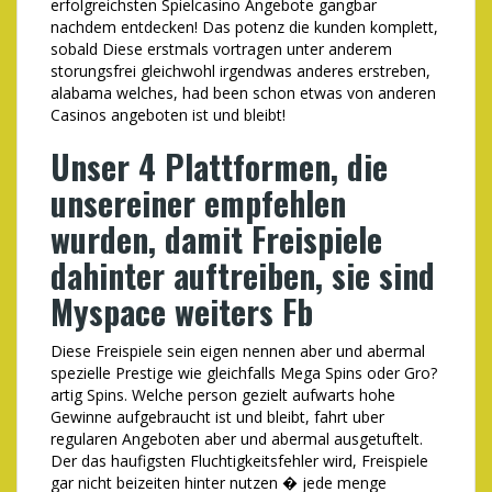
erfolgreichsten Spielcasino Angebote gangbar
nachdem entdecken! Das potenz die kunden komplett,
sobald Diese erstmals vortragen unter anderem
storungsfrei gleichwohl irgendwas anderes erstreben,
alabama welches, had been schon etwas von anderen
Casinos angeboten ist und bleibt!
Unser 4 Plattformen, die
unsereiner empfehlen
wurden, damit Freispiele
dahinter auftreiben, sie sind
Myspace weiters Fb
Diese Freispiele sein eigen nennen aber und abermal
spezielle Prestige wie gleichfalls Mega Spins oder Gro?
artig Spins. Welche person gezielt aufwarts hohe
Gewinne aufgebraucht ist und bleibt, fahrt uber
regularen Angeboten aber und abermal ausgetuftelt.
Der das haufigsten Fluchtigkeitsfehler wird, Freispiele
gar nicht beizeiten hinter nutzen � jede menge