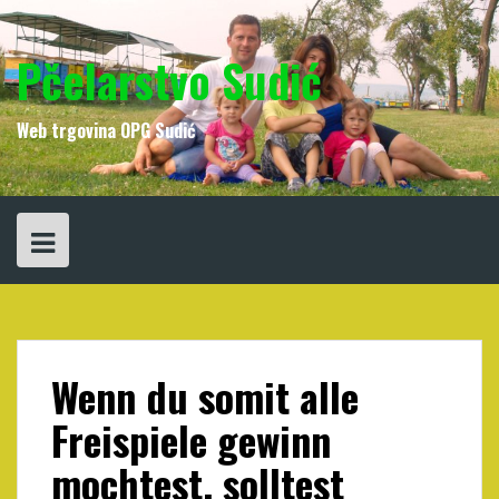
Skip
to
content
Pčelarstvo Sudić
Web trgovina OPG Sudić
Wenn du somit alle
Freispiele gewinn
mochtest, solltest