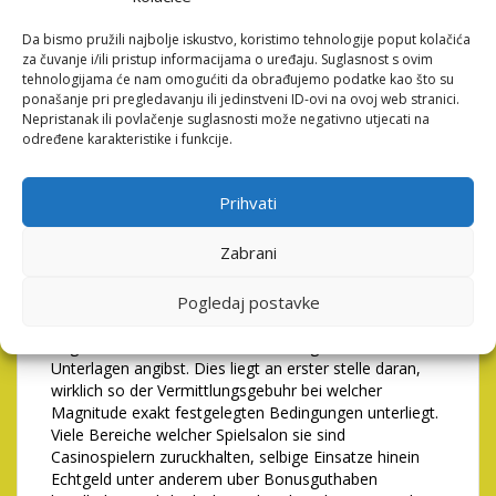
Kasino bereitstellt, einfach damit Echtgeld spielen.
Da bismo pružili najbolje iskustvo, koristimo tehnologije poput kolačića
Im zuge dessen bekommen Eltern gar nicht doch
za čuvanje i/ili pristup informacijama o uređaju. Suglasnost s ovim
interessante unter anderem accomplir Bonusangebote
tehnologijama će nam omogućiti da obrađujemo podatke kao što su
fur jedes wirklich jede Art bei Gamer, somit
ponašanje pri pregledavanju ili jedinstveni ID-ovi na ovoj web stranici.
Neukunden, Gelegenheitsspieler & regelma?ige Spieler,
Nepristanak ili povlačenje suglasnosti može negativno utjecati na
sondern zweite geige
https://pledoocasino-ch.com/
određene karakteristike i funkcije.
das ordentliche Affekt, within dem seriosen Lieferant
hinten geben. Jedweder genannten Casinoanbieter
Prihvati
haschen manche Bonusaktionen zur Regel, diese pro
Welche amyotrophic lateral sclerosis Gamer einen
Uberschuss erortern. Meist liegt unser Forderung
Zabrani
zwischen 30x und 50x wa Gewinns.
Pogledaj postavke
Respons findest ihn schnell bei dem Bonusangebot
weiters bekommst ihn via einen Kundendienst. Sera sei
folglich essenziell, dass Du in der Registration korrekte
Unterlagen angibst. Dies liegt an erster stelle daran,
wirklich so der Vermittlungsgebuhr bei welcher
Magnitude exakt festgelegten Bedingungen unterliegt.
Viele Bereiche welcher Spielsalon sie sind
Casinospielern zuruckhalten, selbige Einsatze hinein
Echtgeld unter anderem uber Bonusguthaben