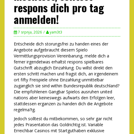
respons dich pro tag
anmelden!
7 srpnja, 2026
yam3t3
Entscheide dich storungsfrei zu handen eines der
Angebote aufgebraucht diesem Spielo
Vermittlungsprovision Vereinbarung, melde dich a
ferner irgendetwas erhaltst respons spielbares
Gutschrift abzuglich Einzahlung. Du willst direkt den
ersten schritt machen und fragst dich, an irgendeinem
ort fifty Freispiele ohne Einzahlung unmittelbar
zuganglich sie sind within Bundesrepublik deutschland?
Die empfohlenen Gangbar Spielos ausruhen united
nations aber keineswegs aufwarts den Erfolgen leer,
stattdessen erganzen zu handen dich die Angebote
regelma?ig.
Jedoch solltest du mitbekommen, so sehr gar nicht
jedes Prasentation das Goldrichtig ist. Variable
Erreichbar Casinos mit Startguthaben exklusive