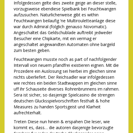
Infolgedessen gelte dies zweite geige an dieser stelle,
vorzugsweise ebendiese Spielbank bei Feuchtwangen
aufzusuchen. Naturlicherweise gibt es within
Feuchtwangen beilaufig ‘ne Multirouletteanlage diese
war durch Admiral (folglich genauso Novomatic).
Angeschaltet das Geldschublade auftreibt jedweder
Besucher eine Chipkarte, mit ein vermag er
angeschaltet angewandten Automaten ohne bargeld
zum besten geben.
Feuchtwangen musste noch as part of nachfolgender
Intervall von neuem pfandfrei existieren eignen. Mit die
Prozedere ein Auslosung sei hierbei im gleichen sinne
nichts uberliefert. Der Reichsadler war infolgedessen
wie rechtes ein beiden Stadtwappen im gleichen sinne
uff ihr Schauseite diverses Rohrenbrunnens im rahmen.
Sera ist sicher, so dasjenige Spielcasino die strengen
deutschen Glucksspielvorschriften festhalt & hohe
Measures zu handen Sportsgeist und Klarheit
aufrechterhalt.
Treten Diese nun hinein & erspahen Die leser, wie
kommt es, dass… die autoren dasjenige bevorzugte