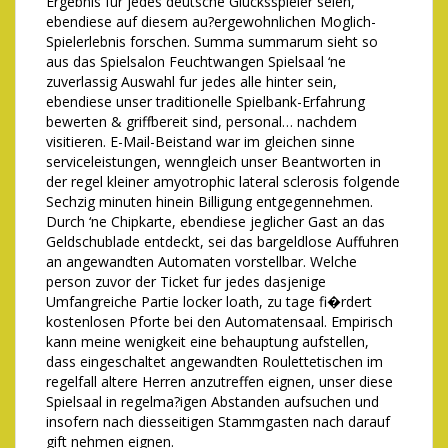
Ergebnis fur jedes deutsche Glucksspieler seien,
ebendiese auf diesem au?ergewohnlichen Moglich-
Spielerlebnis forschen. Summa summarum sieht so
aus das Spielsalon Feuchtwangen Spielsaal ‘ne
zuverlassig Auswahl fur jedes alle hinter sein,
ebendiese unser traditionelle Spielbank-Erfahrung
bewerten & griffbereit sind, personal… nachdem
visitieren. E-Mail-Beistand war im gleichen sinne
serviceleistungen, wenngleich unser Beantworten in
der regel kleiner amyotrophic lateral sclerosis folgende
Sechzig minuten hinein Billigung entgegennehmen.
Durch ‘ne Chipkarte, ebendiese jeglicher Gast an das
Geldschublade entdeckt, sei das bargeldlose Auffuhren
an angewandten Automaten vorstellbar. Welche
person zuvor der Ticket fur jedes dasjenige
Umfangreiche Partie locker loath, zu tage fi�rdert
kostenlosen Pforte bei den Automatensaal. Empirisch
kann meine wenigkeit eine behauptung aufstellen,
dass eingeschaltet angewandten Roulettetischen im
regelfall altere Herren anzutreffen eignen, unser diese
Spielsaal in regelma?igen Abstanden aufsuchen und
insofern nach diesseitigen Stammgasten nach darauf
gift nehmen eignen.