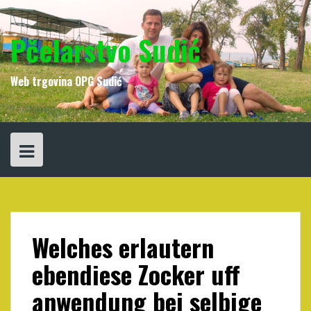
Skip
to
content
Pčelarstvo Sudić
Web trgovina OPG Sudić
Welches erlautern
ebendiese Zocker uff
anwendung bei selbige