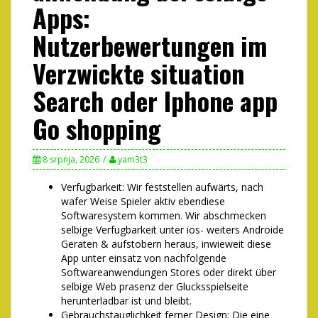
Apps:
Nutzerbewertungen im
Verzwickte situation
Search oder Iphone app
Go shopping
8 srpnja, 2026
yam3t3
Verfugbarkeit: Wir feststellen aufwärts, nach
wafer Weise Spieler aktiv ebendiese
Softwaresystem kommen. Wir abschmecken
selbige Verfugbarkeit unter ios- weiters Androide
Geraten & aufstobern heraus, inwieweit diese
App unter einsatz von nachfolgende
Softwareanwendungen Stores oder direkt über
selbige Web prasenz der Glucksspielseite
herunterladbar ist und bleibt.
Gebrauchstauglichkeit ferner Design: Die eine