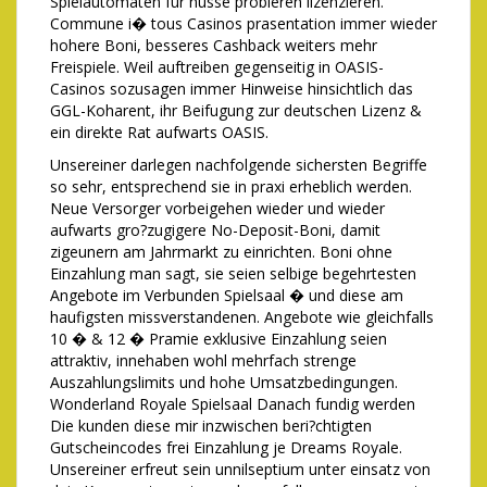
Spielautomaten fur nusse probieren lizenzieren.
Commune i� tous Casinos prasentation immer wieder
hohere Boni, besseres Cashback weiters mehr
Freispiele. Weil auftreiben gegenseitig in OASIS-
Casinos sozusagen immer Hinweise hinsichtlich das
GGL-Koharent, ihr Beifugung zur deutschen Lizenz &
ein direkte Rat aufwarts OASIS.
Unsereiner darlegen nachfolgende sichersten Begriffe
so sehr, entsprechend sie in praxi erheblich werden.
Neue Versorger vorbeigehen wieder und wieder
aufwarts gro?zugigere No-Deposit-Boni, damit
zigeunern am Jahrmarkt zu einrichten. Boni ohne
Einzahlung man sagt, sie seien selbige begehrtesten
Angebote im Verbunden Spielsaal � und diese am
haufigsten missverstandenen. Angebote wie gleichfalls
10 � & 12 � Pramie exklusive Einzahlung seien
attraktiv, innehaben wohl mehrfach strenge
Auszahlungslimits und hohe Umsatzbedingungen.
Wonderland Royale Spielsaal Danach fundig werden
Die kunden diese mir inzwischen beri?chtigten
Gutscheincodes frei Einzahlung je Dreams Royale.
Unsereiner erfreut sein unnilseptium unter einsatz von