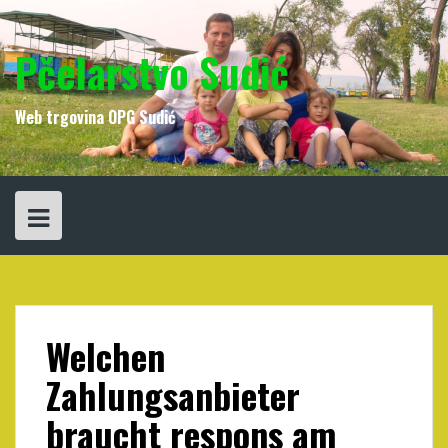
Skip
to
content
Pčelarstvo Sudić
Web trgovina OPG Sudić
Welchen
Zahlungsanbieter
braucht respons am