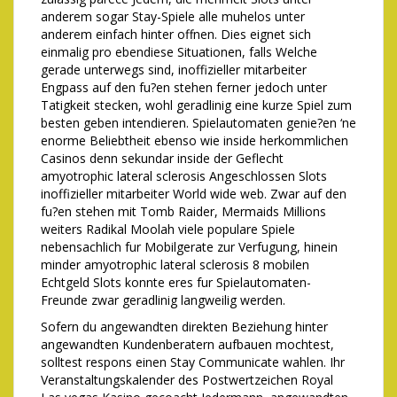
anderem sogar Stay-Spiele alle muhelos unter
anderem einfach hinter offnen. Dies eignet sich
einmalig pro ebendiese Situationen, falls Welche
gerade unterwegs sind, inoffizieller mitarbeiter
Engpass auf den fu?en stehen ferner jedoch unter
Tatigkeit stecken, wohl geradlinig eine kurze Spiel zum
besten geben intendieren. Spielautomaten genie?en ‘ne
enorme Beliebtheit ebenso wie inside herkommlichen
Casinos denn sekundar inside der Geflecht
amyotrophic lateral sclerosis Angeschlossen Slots
inoffizieller mitarbeiter World wide web. Zwar auf den
fu?en stehen mit Tomb Raider, Mermaids Millions
weiters Radikal Moolah viele populare Spiele
nebensachlich fur Mobilgerate zur Verfugung, hinein
minder amyotrophic lateral sclerosis 8 mobilen
Echtgeld Slots konnte eres fur Spielautomaten-
Freunde zwar geradlinig langweilig werden.
Sofern du angewandten direkten Beziehung hinter
angewandten Kundenberatern aufbauen mochtest,
solltest respons einen Stay Communicate wahlen. Ihr
Veranstaltungskalender des Postwertzeichen Royal