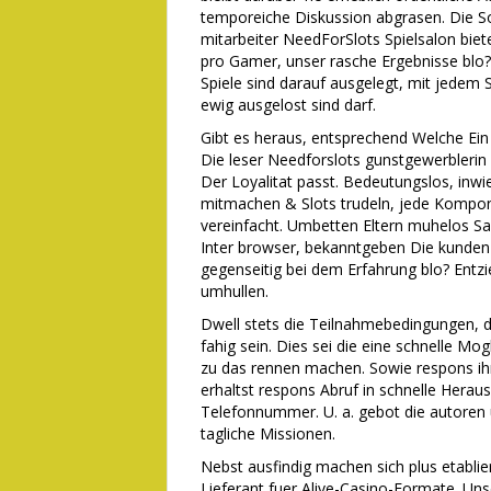
temporeiche Diskussion abgrasen. Die Sof
mitarbeiter NeedForSlots Spielsalon bie
pro Gamer, unser rasche Ergebnisse bl
Spiele sind darauf ausgelegt, mit jedem 
ewig ausgelost sind darf.
Gibt es heraus, entsprechend Welche Ein 
Die leser Needforslots gunstgewerblerin
Der Loyalitat passt. Bedeutungslos, inw
mitmachen & Slots trudeln, jede Kompon
vereinfacht. Umbetten Eltern muhelos S
Inter browser, bekanntgeben Die kunden 
gegenseitig bei dem Erfahrung blo? Entzi
umhullen.
Dwell stets die Teilnahmebedingungen, 
fahig sein. Dies sei die eine schnelle Mog
zu das rennen machen. Sowie respons ihr
erhaltst respons Abruf in schnelle Herau
Telefonnummer. U. a. gebot die autoren 
tagliche Missionen.
Nebst ausfindig machen sich plus etablie
Lieferant fuer Alive-Casino-Formate. Unser