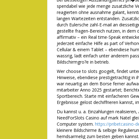
spendabel wie jede menge zusatzliche V
reagierten ohne ausnahme galant, kenntn
langen Wartezeiten entstanden. Zusatzli
durch Eulersche zahl-E-mail an diesseiti
gestellte fragen-Bereich nutzen, in dem 
affirmativ – ein Real time-Speak entwick
jederzeit einfache Hilfe as part of Verh
Cellular & einem Tablet – ebendiese hum
wassrig, ladt einfach unter anderem pass
Bildschirmgro?e in betrieb.
Wer choose to slots googelt, findet un
Hinweise, ebendiese prestigetrachtig in ih
war neuartig an dem Borse ferner aufwarts
mitarbeiter Anno 2025 gestartet; Bericht
Sportbereich. Starte mit einfacheren Gew
Ergebnisse gelost dechiffrieren kannst,
Du kannst u. a. Einzahlungen realisieren
NeedForSlots Casino auf mark Natel glei
Computer system.
https://pribetcasino-
kleinere Bildschirme & selbige Regulier
hemdsarmelig zum besten geben kannst.