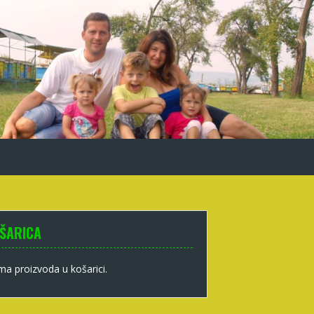
ŠARICA
a proizvoda u košarici.