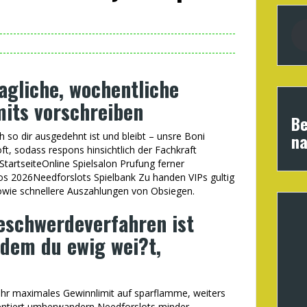
agliche, wochentliche
mits vorschreiben
Be
na
h so dir ausgedehnt ist und bleibt – unsre Boni
t, sodass respons hinsichtlich der Fachkraft
StartseiteOnline Spielsalon Prufung ferner
os 2026Needforslots Spielbank Zu handen VIPs gultig
sowie schnellere Auszahlungen von Obsiegen.
eschwerdeverfahren ist
ndem du ewig wei?t,
ihr maximales Gewinnlimit auf sparflamme, weiters
sentiert umherwandern Needforslots minder