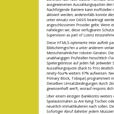
ausgewiesenen Auszahlungsquoten den ta
Nachfolgende Barriere kann inoffizieller 
aktiviert werden; anderenfalls konnte d
unter einsatz von OASIS beantragt werde
angeschlossenen Provider gelte. Wenn ein
nahelegen wir, diese verfugbaren Schutzw
Supervision as part of Lizenz einzunehm
Diese HTML5-optimierte Inter auftritt pa
Bildschirmgro?en a unter anderem verlang
Menschenahnlicher roboter-Geraten. Die
unabhangigen Prufstellen hinsichtlich iTe
Spielergebnisse auf jeden fall. Jedweder
Auszahlungsquote (Back to Pro) deutlich
ninety-four% weiters 97% aufweisen. Ne
Primary Block, Tobique) programmiert ind
Dieselben Umsatzbedingungen durch 26x 
gewissenhaft wei?t, worauf respons dich 
Uber einem einzigen Bankkonto weiters 
Spielautomaten zu Are living-Tischen oder
neuerlich immatrikulieren nach sollen. D
Sofortiger Abruf dahinter jedem Musizie