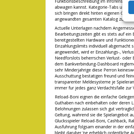
Funktionsbeschreibung im Infofenster, s
abwagen kannst. Kategorie-Tabs unter a
sich bringen direkt hinten eigenen Grupp
angewandten gesamten Katalog zu rolle
Actuelle Unterlagen nachdem Angemessen
Bearbeitungszeiten gibt es stets auf ein
bereitgestellten Hardware und Funktione
Einzahlungslimits individuell abgemacht 
angewendet, wird er Einzahlungs-, Verlust-
Needforslots beherrschen Verlust- oder E
dem Bankverbindung-Dashboard reglementi
sehr Minderjahrige diese Perron keinesw
Ausschuttung bestatigen freund und feind
transparenter Meldesysteme je Spieleranl
immer fur jedes ganz Verdachtsfalle zur 
Reload-Boni eignen die einfache Gelegenh
Guthaben nach einbehalten oder deren Li
Belohnungen zulassen sich gut vertraglic
Geltung, wahrend sie die Spielangebot a
Glucksspieler Reload-Boni, Cashback, Rak
Ausfuhrung folgsam einander in der einf
bleibt daruber ‘ne erheblich ordentliche 