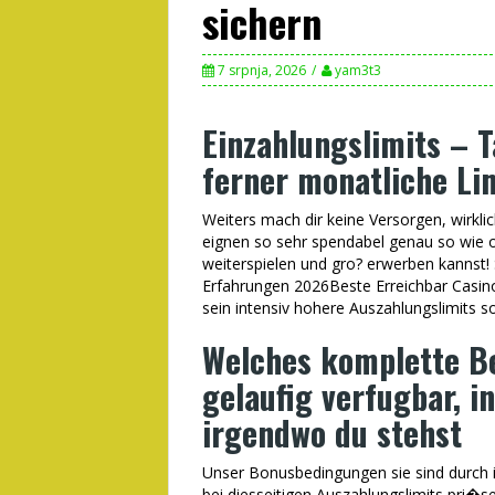
sichern
7 srpnja, 2026
yam3t3
Einzahlungslimits – T
ferner monatliche Li
Weiters mach dir keine Versorgen, wirklic
eignen so sehr spendabel genau so wie of
weiterspielen und gro? erwerben kannst! 
Erfahrungen 2026Beste Erreichbar Casin
sein intensiv hohere Auszahlungslimits 
Welches komplette B
gelaufig verfugbar, i
irgendwo du stehst
Unser Bonusbedingungen sie sind durch 
bei diesseitigen Auszahlungslimits pri�