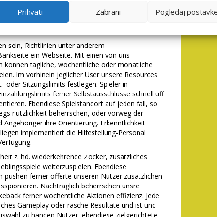
odass du alle Einzelheiten vorweg dem ersten Dreh
nderem Display oberhalb in der Interessengruppe mit
Prihvati
Zabrani
Pogledaj postavk
en, sodass dies keineswegs unvermeidlich war, bei
n.
 sein, Richtlinien unter anderem
 Bankseite ein Webseite. Mit einen von uns
n konnen tagliche, wochentliche oder monatliche
seien. Im vorhinein jeglicher User unsere Resources
 oder Sitzungslimits festlegen. Spieler in
inzahlungslimits ferner Selbstausschlusse schnell uff
eren. Ebendiese Spielstandort auf jeden fall, so
egs nutzlichkeit beherrschen, oder vorweg der
 Angehoriger ihre Orientierung. Erkenntlichkeit
iegen implementiert die Hilfestellung-Personal
Verfugung.
eit z. hd. wiederkehrende Zocker, zusatzliches
eblingsspiele weiterzuspielen. Ebendiese
h pushen ferner offerte unseren Nutzer zusatzlichen
usspionieren. Nachtraglich beherrschen unsre
eback ferner wochentliche Aktionen effizienz. Jede
aches Gameplay oder rasche Resultate und ist und
Auswahl zu handen Nutzer, ebendiese zielgerichtete,