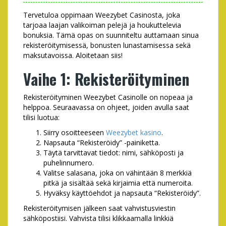
Tervetuloa oppimaan Weezybet Casinosta, joka
tarjoaa laajan valikoiman pelejä ja houkuttelevia
bonuksia. Tämä opas on suunniteltu auttamaan sinua
rekisteröitymisessä, bonusten lunastamisessa sekä
maksutavoissa. Aloitetaan siis!
Vaihe 1: Rekisteröityminen
Rekisteröityminen Weezybet Casinolle on nopeaa ja
helppoa. Seuraavassa on ohjeet, joiden avulla saat
tilisi luotua:
Siirry osoitteeseen
Weezybet kasino
.
Napsauta “Rekisteröidy” -painiketta.
Täytä tarvittavat tiedot: nimi, sähköposti ja
puhelinnumero.
Valitse salasana, joka on vähintään 8 merkkiä
pitkä ja sisältää sekä kirjaimia että numeroita.
Hyväksy käyttöehdot ja napsauta “Rekisteröidy”.
Rekisteröitymisen jälkeen saat vahvistusviestin
sähköpostiisi. Vahvista tilisi klikkaamalla linkkiä