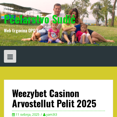
Skip
to
content
Pčelarstvo Sudić
Web trgovina OPG Sudić
Weezybet Casinon
Arvostellut Pelit 2025
11 svibnja, 2025
yam3t3