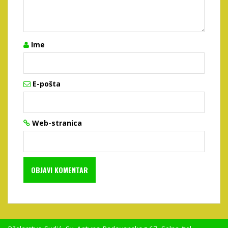
Ime
E-pošta
Web-stranica