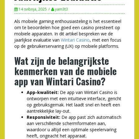
14 svibnja, 2025
yam3t3
Als mobiele gaming enthousiasteling is het essentieel
om te beoordelen hoe goed een casino presteert op
mobiele apparaten. In dit artikel bespreken we de
jaarlijkse evaluatie van
Wintari Casino
, met een focus
op de gebruikerservaring (UX) op mobiele platforms.
Wat zijn de belangrijkste
kenmerken van de mobiele
app van Wintari Casino?
App-kwaliteit:
De app van Wintari Casino is
ontworpen met een intuïtieve interface, gericht
op gebruiksgemak. Het laadt snel en heeft een
aantrekkelijke lay-out.
Responsiviteit:
De app past zich automatisch
aan verschillende schermformaten aan,
waardoor u altijd een optimale speelervaring
heeft, ongeacht het apparaat.