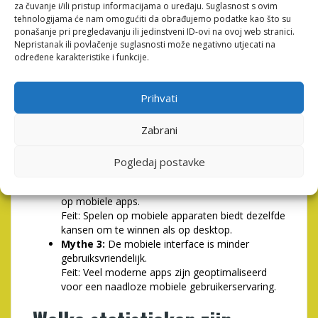
de
Kansspelautoriteit (KSA)
, wat betekent dat het
za čuvanje i/ili pristup informacijama o uređaju. Suglasnost s ovim
tehnologijama će nam omogućiti da obrađujemo podatke kao što su
een vergunning heeft en dat uw gegevens goed
ponašanje pri pregledavanju ili jedinstveni ID-ovi na ovoj web stranici.
worden beschermd. De app maakt gebruik van
Nepristanak ili povlačenje suglasnosti može negativno utjecati na
encryptietechnologie om uw persoonlijke en financiële
određene karakteristike i funkcije.
informatie te beveiligen.
Veelvoorkomende Mythen
Prihvati
over mobiele casino ervaring
Zabrani
Mythe 1:
Mobiele spellen zijn altijd minder veilig.
Feit: Mobiele platforms die voldoen aan KSA-
Pogledaj postavke
regelgeving zijn net zo veilig als desktopversies.
Mythe 2:
U kunt geen echte geldprijzen winnen
op mobiele apps.
Feit: Spelen op mobiele apparaten biedt dezelfde
kansen om te winnen als op desktop.
Mythe 3:
De mobiele interface is minder
gebruiksvriendelijk.
Feit: Veel moderne apps zijn geoptimaliseerd
voor een naadloze mobiele gebruikerservaring.