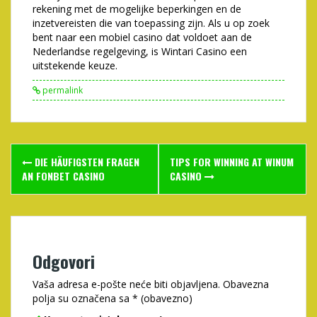
rekening met de mogelijke beperkingen en de
inzetvereisten die van toepassing zijn. Als u op zoek
bent naar een mobiel casino dat voldoet aan de
Nederlandse regelgeving, is Wintari Casino een
uitstekende keuze.
permalink
Post
DIE HÄUFIGSTEN FRAGEN
TIPS FOR WINNING AT WINUM
navigation
AN FONBET CASINO
CASINO
Odgovori
Vaša adresa e-pošte neće biti objavljena.
Obavezna
polja su označena sa
* (obavezno)