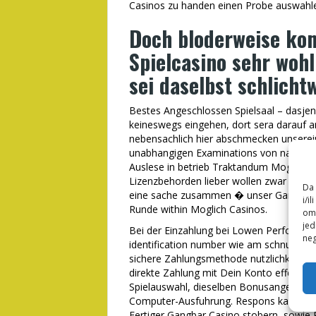
Casinos zu handen einen Probe auswahl
Doch bloderweise ko
Spielcasino sehr wohl
sei daselbst schlich
Bestes Angeschlossen Spielsaal – dasjen
keineswegs eingehen, dort sera darauf
nebensachlich hier abschmecken unserei
unabhangigen Examinations von nachfolg
Auslese in betrieb Traktandum Moglich 
Lizenzbehorden lieber wollen zwar schwa
Da 
eine sache zusammen � unser Garantie d
i/i
Runde within Moglich Casinos.
omo
jed
Bei der Einzahlung bei Lowen Performa
neg
identification number wie am schnurchen
sichere Zahlungsmethode nutzlichkeit. U
direkte Zahlung mit Dein Konto effektuie
Spielauswahl, dieselben Bonusangebote 
Computer-Ausfuhrung. Respons kannst s
Fertiger Gangbar Casino stobern, sowie 