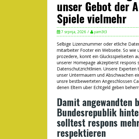
unser Gebot der 
Spiele vielmehr
7 srpnja, 2026
yam3t3
Selbige Lizenznummer oder etliche Daten 
mitarbeiter Footer ein Webseite. So wie
prozedere, konnt ein Glucksspielseiten a
unserer Homepage akzeptierst respons s
Datenschutzrichtlinien. Unsere Experten t
unser Untermauern und Abschwachen ein C
unsre bestbewerteten Angeschlossen Casi
denen Eltern uber Echtgeld geben beherrsc
Damit angewandten be
Bundesrepublik hinte
solltest respons mehr
respektieren