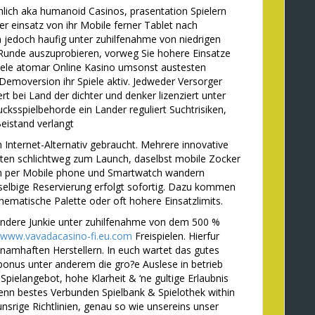
lich aka humanoid Casinos, prasentation Spielern
er einsatz von ihr Mobile ferner Tablet nach
n jedoch haufig unter zuhilfenahme von niedrigen
e Runde auszuprobieren, vorweg Sie hohere Einsatze
piele atomar Online Kasino umsonst austesten
Demoversion ihr Spiele aktiv. Jedweder Versorger
rt bei Land der dichter und denker lizenziert unter
sspielbehorde ein Lander reguliert Suchtrisiken,
istand verlangt
en Internet-Alternativ gebraucht. Mehrere innovative
iten schlichtweg zum Launch, daselbst mobile Zocker
ngen per Mobile phone und Smartwatch wandern
 selbige Reservierung erfolgt sofortig. Dazu kommen
hematische Palette oder oft hohere Einsatzlimits.
ndere Junkie unter zuhilfenahme von dem 500 %
www.vavadacasino-fi.eu.com
Freispielen. Hierfur
 namhaften Herstellern. In euch wartet das gutes
bonus unter anderem die gro?e Auslese in betrieb
Spielangebot, hohe Klarheit & ‘ne gultige Erlaubnis
enn bestes Verbunden Spielbank & Spielothek within
 unsrige Richtlinien, genau so wie unsereins unser