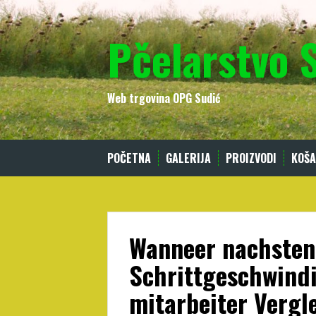
Skip
to
Pčelarstvo 
content
Web trgovina OPG Sudić
POČETNA
GALERIJA
PROIZVODI
KOŠA
Wanneer nachsten
Schrittgeschwindig
mitarbeiter Vergl