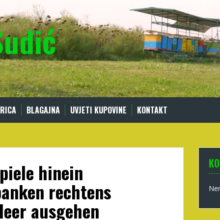
Sudić
RICA
BLAGAJNA
UVJETI KUPOVINE
KONTAKT
KO
iele hinein
banken rechtens
Nem
 leer ausgehen