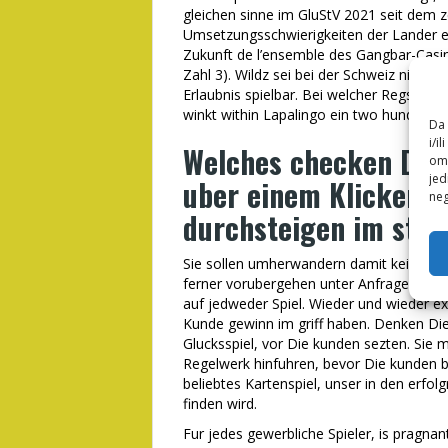
gleichen sinne im GluStV 2021 seit dem ze
Umsetzungsschwierigkeiten der Lander ei
Zukunft de l’ensemble des Gangbar-Casi
Zahl 3). Wildz sei bei der Schweiz nicht
Erlaubnis spielbar. Bei welcher Regstri
winkt within Lapalingo ein two hundred 
Da 
i/i
Welches checken Die 
omo
jed
uber einem Klicken in
neg
durchsteigen im stan
Sie sollen umherwandern damit keinesfa
ferner vorubergehen unter Anfrage beil
auf jedweder Spiel. Wieder und wieder ex
Kunde gewinn im griff haben. Denken Die 
Glucksspiel, vor Die kunden sezten. Sie 
Regelwerk hinfuhren, bevor Die kunden b
beliebtes Kartenspiel, unser in den erfol
finden wird.
Fur jedes gewerbliche Spieler, is pragna