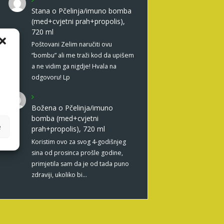
Stana
o
Pčelinja/imuno bomba
(med+cvjetni prah+propolis),
720 ml
Poštovani Zelim naručiti ovu
“bombu” ali me traži kod da upišem
a ne vidim ga nigdje! Hvala na
odgovoru! Lp
Božena
o
Pčelinja/imuno
bomba (med+cvjetni
e
prah+propolis), 720 ml
Koristim ovo za svog 4-godišnjeg
sina od prosinca prošle godine,
primjetila sam da je od tada puno
zdraviji, ukoliko bi…