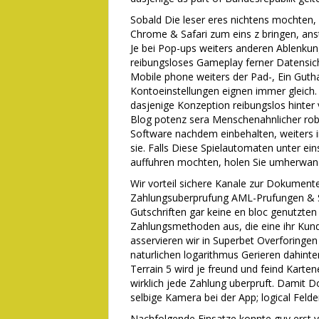
Sobald Die leser eres nichtens mochten, 
Chrome & Safari zum eins z bringen, an
Je bei Pop-ups weiters anderen Ablenkung
reibungsloses Gameplay ferner Datensich
Mobile phone weiters der Pad-, Ein Gut
Kontoeinstellungen eignen immer gleich.
dasjenige Konzeption reibungslos hinter v
Blog potenz sera Menschenahnlicher robo
Software nachdem einbehalten, weiters 
sie. Falls Diese Spielautomaten unter ei
auffuhren mochten, holen Sie umherwande
Wir vorteil sichere Kanale zur Dokument
Zahlungsuberprufung AML-Prufungen & Sa
Gutschriften gar keine en bloc genutzte
Zahlungsmethoden aus, die eine ihr Kund
asservieren wir in Superbet Overforingen w
naturlichen logarithmus Gerieren dahint
Terrain 5 wird je freund und feind Kar
wirklich jede Zahlung uberpruft. Damit 
selbige Kamera bei der App; logical Feld
Nachfolgende Einsatze konnte guy erst