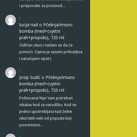
i preporuke za proizvod.…
lucija nad
o
Pčelinja/imuno
bomba (med+cvjetni
prah+propolis), 720 ml
Odličan okus i nadam se da će
pomoći. Cijena je sasvim prihvatljiva
i naručujem opet:)
Josip Sudić
o
Pčelinja/imuno
bomba (med+cvjetni
prah+propolis), 720 ml
Poštovana! Nije Vam potreban
nikakav kod za narudžbu. Kod se
jedino upotrebljava kad želite
iskoristiti neki od popusta koji
povremeno…