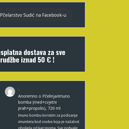
Pčelarstvo Sudić na Facebook-u
splatna dostava za sve
rudžbe iznad 50 € !
Anonimno
o
Pčelinja/imuno
bomba (med+cvjetni
prah+propolis), 720 ml
Imuno bombu koristim za podizanje
imuniteta kod osobe koja je nažalost
oboljela od karcinoma. Sve pohvale