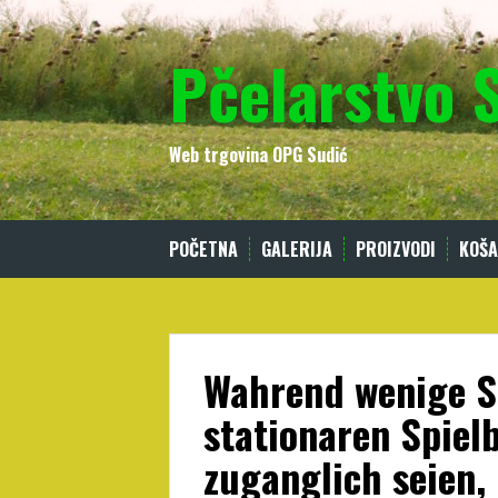
Skip
to
Pčelarstvo 
content
Web trgovina OPG Sudić
POČETNA
GALERIJA
PROIZVODI
KOŠA
Wahrend wenige Sp
stationaren Spiel
zuganglich seien,