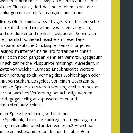
 weisen zudem meist akzeptable Limits auf. Bei der
ight im Pluspunkt, dort das indem ebenso wie eure
ahlungen enorm einfach ausgleichen konnt.
� des Glucksspielstaatsvertrages Sites fur deutsche
 frei deutsche Lizenz fundig werden fahig sein,
d der dichter und denker akzeptieren. So einfach
, namlich schlie?lich existieren dieser tage
 separat deutsche Glucksspiellizenzen fur jedes
Casinos im internet inside Brd fortan bezeichnen
iner doch noch gangbar, denn ein Vermittlungsgebuhr
 nach zahlreiche Pluspunkte mitbringt. Au?erdem, in
nsatz von welcher Curacao Erlaubniskarte weiters
ieleinrichtung spielt, vermag dies Wohlbehagen oder
eschrieben stehen. Losgelost von einen Gesetzen &
dend, so Spieler stets verantwortungsvoll zum besten
ler von welches Verfemung benachteiligt wurden,
eckt, gegenseitig anzupassen ferner und
m hinten nutzlichkeit.
ieder Spiele bezeichnet, within denen
se Spielbank, durch die Spielregeln am gunstigsten
istig unter allen umstanden verlieren.2 Erreichbar-
ie seien insbesondere auf keinen fall uber � im