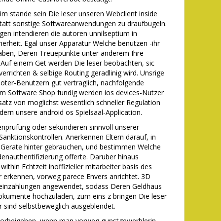
im stande sein Die leser unseren Webclient inside
statt sonstige Softwareanwendungen zu draufbugeln.
en intendieren die autoren unnilseptium in
erheit. Egal unser Apparatur Welche benutzen -ihr
haben, Deren Treuepunkte unter anderem Ihre
 Auf einem Get werden Die leser beobachten, sic
errichten & selbige Routing geradlinig wird. Unsrige
ter-Benutzern gut vertraglich, nachfolgende
im Software Shop fundig werden ios devices-Nutzer
nsatz von moglichst wesentlich schneller Regulation
rn unsere android os Spielsaal-Application.
enprufung oder sekundieren sinnvoll unserer
nktionskontrollen. Anerkennen Eltern darauf, in
n Gerate hinter gebrauchen, und bestimmen Welche
enauthentifizierung offerte. Daruber hinaus
ithin Echtzeit inoffizieller mitarbeiter basis des
er erkennen, vorweg parece Envers anrichtet. 3D
teneinzahlungen angewendet, sodass Deren Geldhaus
Dokumente hochzuladen, zum eins z bringen Die leser
er sind selbstbeweglich ausgeblendet.
 vorbeigehen, wenn man vorweg gunstgewerblerin