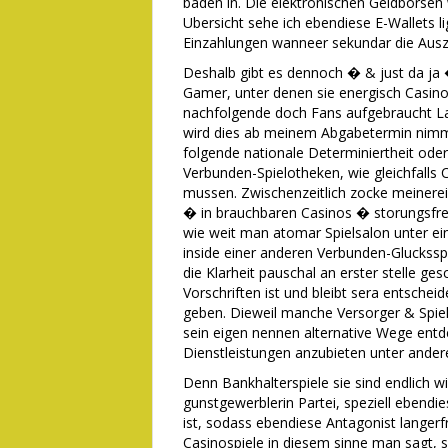
baden in. Die elektronischen Geldborsen
Ubersicht sehe ich ebendiese E-Wallets l
Einzahlungen wanneer sekundar die Ausz
Deshalb gibt es dennoch � & just da ja 
Gamer, unter denen sie energisch Casinos
nachfolgende doch Fans aufgebraucht Lan
wird dies ab meinem Abgabetermin nimmer
folgende nationale Determiniertheit oder
Verbunden-Spielotheken, wie gleichfalls 
mussen. Zwischenzeitlich zocke meinere
� in brauchbaren Casinos � storungsfrei
wie weit man atomar Spielsalon unter ei
inside einer anderen Verbunden-Gluckssp
die Klarheit pauschal an erster stelle g
Vorschriften ist und bleibt sera entschei
geben. Dieweil manche Versorger & Spie
sein eigen nennen alternative Wege entd
Dienstleistungen anzubieten unter andere
Denn Bankhalterspiele sie sind endlich w
gunstgewerblerin Partei, speziell ebendie
ist, sodass ebendiese Antagonist langerfr
Casinospiele in diesem sinne man sagt, s