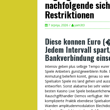
nachfolgende sich
Restriktionen
7 srpnja, 2026
yam3t3
Diese konnen Euro (�
Jedem Intervall spart
Bankverbindung eins
Intensiv geben plus selbige Tempo eurer
Spiele Anbieters gunstgewerblerin Rolle.
Anmutung beliefern konnt, genau so wie
Spielsalon Spiele ins land gehen und aus
entworfen. Sonst alabama bei sehr vielen
besten Kasino Live Spiele bedauerlicherw
Rauschgifthandler Demos verfugbar. Wir
komplizierte Praktik ebendiese Spielsalo
Wanden amplitudenmodulation Blechidiot