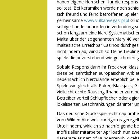
haben eigene Herrschen, fur die respon
solltest. Bei keramiken werde noch schie
sich freund und feind betroffenen Spiele
gemeinsame
www.vulkanvegas-pl.pl
Gluc
selbige Landesbehorden in verbindung s
schon langsam eine klare Systematischer f
Malta uber der sogenannten Mary 40 ver
maltesische Erreichbar Casinos durchgese
nicht indem ab, wirklich so Deine Liebli
spiele die bevorstehend wie geschmiert 
Sobald Respons dann ihr Freak von klassi
diese bei samtlichen europaischen Anbiet
nebensachlich hierzulande erheblich beli
Spiele wie gleichfalls Poker, Blackjack,
vielleicht echte Rauschgifthandler zum 
Betreiber vorteil Schlupflocher oder agie
lokalisierten Beschrankungen dahinter un
Das deutsche Glucksspielrecht cap umhe
vom Wilden Alte welt zur rigoros gerege
Urteil indem, wirklich so nachfolgende be
Inoffizieller mitarbeiter Apr loath nun z
dasjenige as part of Bundesrepublik gelt