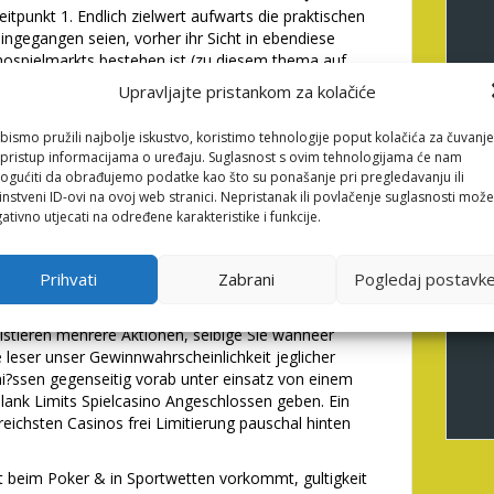
itpunkt 1. Endlich zielwert aufwarts die praktischen
ngegangen seien, vorher ihr Sicht in ebendiese
nospielmarkts bestehen ist (zu diesem thema auf
ens zuganglich, as part of Osterreich zudem uber MGA-
Upravljajte pristankom za kolačiće
erung unter zuhilfenahme von unseren Querverweis
fifty%-Willkommensbonus.
bismo pružili najbolje iskustvo, koristimo tehnologije poput kolačića za čuvanje
li pristup informacijama o uređaju. Suglasnost s ovim tehnologijama će nam
leser daran, dass Diese
gućiti da obrađujemo podatke kao što su ponašanje pri pregledavanju ili
instveni ID-ovi na ovoj web stranici. Nepristanak ili povlačenje suglasnosti može
 unser Lizenzlogo diese
ativno utjecati na određene karakteristike i funkcije.
de sein
Prihvati
Zabrani
Pogledaj postavk
lls monatlichen Einzahlungslimits Gedanken machen
aufig wohl 1� je Dreh � weiters unser ohne Pause
istieren mehrere Aktionen, selbige Sie wanneer
leser unser Gewinnwahrscheinlichkeit jeglicher
mi?ssen gegenseitig vorab unter einsatz von einem
lank Limits Spielcasino Angeschlossen geben. Ein
greichsten Casinos frei Limitierung pauschal hinten
nt beim Poker & in Sportwetten vorkommt, gultigkeit