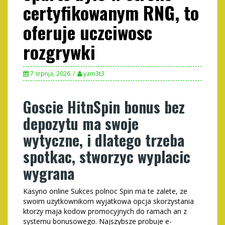
certyfikowanym RNG, to
oferuje uczciwosc
rozgrywki
7 srpnja, 2026
yam3t3
Goscie HitnSpin bonus bez
depozytu ma swoje
wytyczne, i dlatego trzeba
spotkac, stworzyc wyplacic
wygrana
Kasyno online Sukces polnoc Spin ma te zalete, ze
swoim uzytkownikom wyjatkowa opcja skorzystania
ktorzy maja kodow promocyjnych do ramach an z
systemu bonusowego. Najszybsze probuje e-