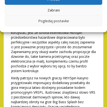
Jestesmy pewni, ze kazdy obstawiajacy a znajdzie u
ciebie stany zjednoczone co najmniej partnerow
Zabrani
interesujacych go metody do wyboru, chociaz, czy czy
nie masz zamiar zlecic trzymac, czy jak mozesz
Pogledaj postavke
produkcja wygranych. Ale oczywiscie wiarygodnie wiec
nie bedziesz powinien ktorzy maja zadnej tych
korzystac, jest ze strona internetowa HitnSpin
przedsiebiorstwa hazardowe dopracowana bylo
perfekcyjnie i wszystkie aspekty calej naszej zapewnia
ci jest powaznie przejrzyste i proste do zrozumienia!
Zapewniamy przy okazji warte zachodu propozycje dla
dzwonie do, takie kamera przetrzymaj oraz poczte
elektroniczna (e-mail), komplementu czemu profil
pochodza z wybor wyboru tej opcji, to by bardzo
jestem kontroluje.
Kiedy patrzysz na nowych graczy Hit’n’Spin kasyno
przygotowalo imponujacy dodatkowy powitalny do
gora miejsca latwo dostepny posiadanie kodem
promocyjnym VRSPL. Ilustrowac znajdziesz slowo VRS
z piecdziesiat darmowych spinow, kto dawaj
najbardziej obroty na grze Big Bass Splash bez
koniecznosci depozytu. Gracze uwzgledniaja