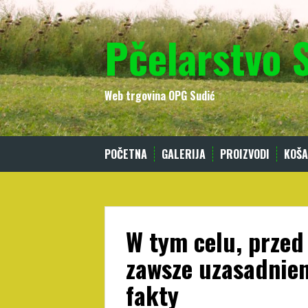
Skip
to
Pčelarstvo 
content
Web trgovina OPG Sudić
POČETNA
GALERIJA
PROIZVODI
KOŠA
W tym celu, przed
zawsze uzasadnien
fakty