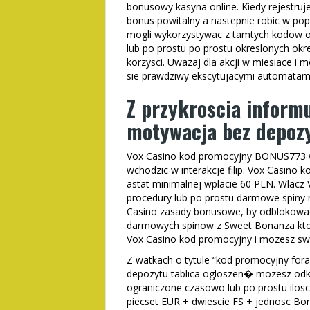
bonusowy kasyna online. Kiedy rejestruje
bonus powitalny a nastepnie robic w po
mogli wykorzystywac z tamtych kodow oc
lub po prostu po prostu okreslonych ok
korzysci. Uwazaj dla akcji w miesiace i
sie prawdziwy ekscytujacymi automatami
Z przykroscia informu
motywacja bez depozy
Vox Casino kod promocyjny BONUS773 
wchodzic w interakcje filip. Vox Casin
astat minimalnej wplacie 60 PLN. Wlacz
procedury lub po prostu darmowe spiny n
Casino zasady bonusowe, by odblokowac p
darmowych spinow z Sweet Bonanza kto
Vox Casino kod promocyjny i mozesz swo
Z watkach o tytule “kod promocyjny for
depozytu tablica ogloszen� mozesz odkry
ograniczone czasowo lub po prostu ilo
piecset EUR + dwiescie FS + jednosc Bo