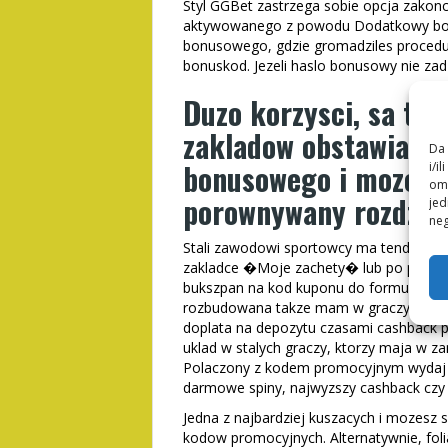
Styl GGBet zastrzega sobie opcja zakon
aktywowanego z powodu Dodatkowy bonu
bonusowego, gdzie gromadziles procedu
bonuskod. Jezeli haslo bonusowy nie zadzi
Duzo korzysci, sa ta
zakladow obstawianyc
Da 
bonusowego i mozesz 
i/i
omo
porownywany rozdzie
jed
neg
Stali zawodowi sportowcy ma tendencj
zakladce �Moje zachety� lub po prost
bukszpan na kod kuponu do formularzu re
rozbudowana takze mam w graczy, ktorzy
doplata na depozytu czasami cashback p
uklad w stalych graczy, ktorzy maja w z
Polaczony z kodem promocyjnym wydaj 
darmowe spiny, najwyzszy cashback czy 
Jedna z najbardziej kuszacych i mozesz s
kodow promocyjnych. Alternatywnie, fo